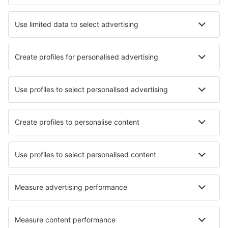
Hotely
Transfery
Sportovní události
Přečtěte si více
Garance nejnižší ceny
Mobilní aplikace
Letecké společnosti
Ryanair
Wizz Air
easyJet
Lufthansa
KLM
O eSky
Všeobecné podmínky