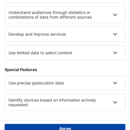
Moje rezervace
Politika ochrany soukromí
Podpora a kontakt
Země
Mezinárodní web-stránky
eSky.eu
eSky.com
eDestinos.com