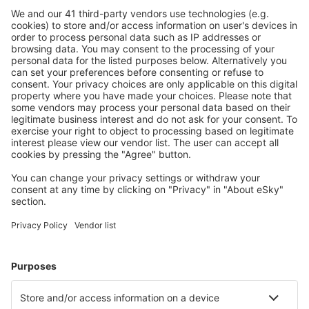
Stáhněte si naši aplikaci
a plánujte své cesty
pohodlně
Naplánujte si cestu
Letenky
Eurovíkend
Dovolená
Ubytování
Let+Hotel