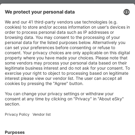
Stáhněte si naši aplikaci
a plánujte své cesty
pohodlně
Naplánujte si cestu
Letenky
Eurovíkend
Dovolená