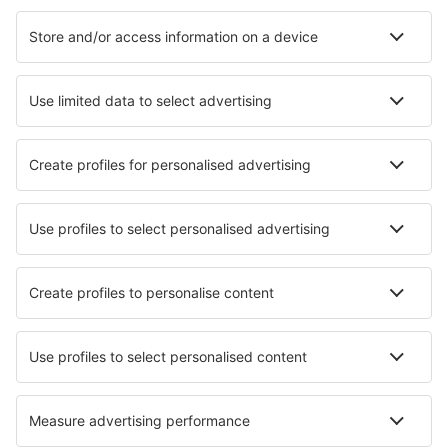
Ubytování
Let+Hotel
Hotely
Transfery
Sportovní události
Přečtěte si více
Garance nejnižší ceny
Mobilní aplikace
Letecké společnosti
Ryanair
Wizz Air
easyJet
Lufthansa
KLM