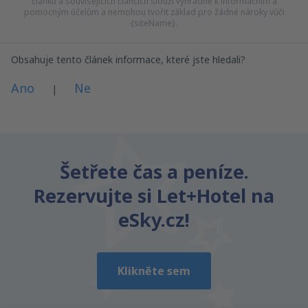
článku a souvisejících článcích slouží výhradně k informačním a
pomocným účelům a nemohou tvořit základ pro žádné nároky vůči
{siteName}.
Obsahuje tento článek informace, které jste hledali?
Ano
Ne
|
Myslím, že tenhle článek:
Je nejasný
Šetřete čas a peníze.
Obsahuje nepřesné informace
Rezervujte si Let+Hotel na
Nevyčerpává téma
Je moc dlouhý
eSky.cz!
Odeslat
Klikněte sem