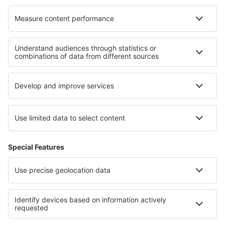
O eSky
Všeobecné podmínky
Moje rezervace
Politika ochrany soukromí
Podpora a kontakt
Země
Mezinárodní web-stránky
eSky.eu
eSky.com
eDestinos.com