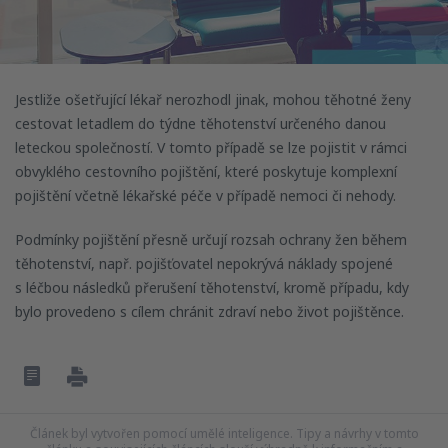
Jestliže ošetřující lékař nerozhodl jinak, mohou těhotné ženy
cestovat letadlem do týdne těhotenství určeného danou
leteckou společností. V tomto případě se lze pojistit v rámci
obvyklého cestovního pojištění, které poskytuje komplexní
pojištění včetně lékařské péče v případě nemoci či nehody.
Podmínky pojištění přesně určují rozsah ochrany žen během
těhotenství, např. pojišťovatel nepokrývá náklady spojené
s léčbou následků přerušení těhotenství, kromě případu, kdy
bylo provedeno s cílem chránit zdraví nebo život pojištěnce.
Článek byl vytvořen pomocí umělé inteligence. Tipy a návrhy v tomto