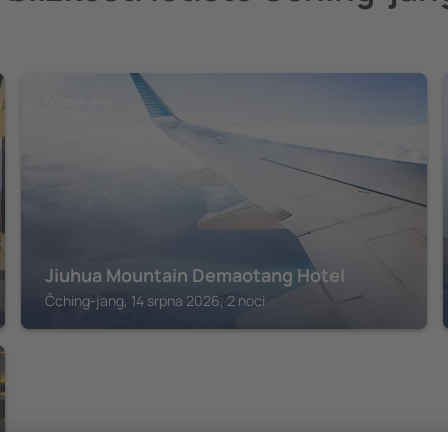
ČCHING-JANG
Jiuhua Mountain Demaotang Hotel
Čching-jang, 14 srpna 2026, 2 noci