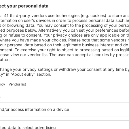
Zobrazit další nabídky
tiště Čching-
Čching-jang Air
hotely
je k dispozici řada hotelů,
Komplexní služby a výhodná 
a své. Dáváte přednost
kritéria, která musí splnit ka
clusive nebo raději zvolíte
okolí letiště Čching-jang Ai
V blízkosti letiště Čching-
úrovni a celé řady dalších v