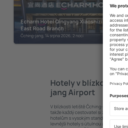
Echarm Hotel Qingyang Xiaoshizi Jiefang
East Road Branch
Čching-jang, 14 srpna 2026, 2 noci
Hotely v blízkosti le
jang Airport
V blízkosti letiště Čching-jang Airport 
takže každý cestovatel si zde přijde n
hotelům s vysokým standardem a all in
levnější hotely s útulnou atmosférou? 