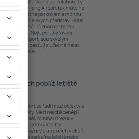
ou pochlubit dokonalou polohou. Ty
letiště Čching-jang Airport tak máte na
pozici i bezplatné parkování a mohou
án přesně podle svých představ. Hotel
ená mimo jiné i různorodé menu,
rakce pro děti. Nejlepší ubytovací
Čching-jang Airport jsou skvělým
ro hosty, kteří cestují služebně nebo
své zaměstnance.
v hotelech poblíž letiště
?
hing-jang Airport se řadí mezi objekty s
ním pro hosty. Mezi nejoblíbenější
wi-fi, SPA areál, minibar/trezor v
, restaurace, dětský koutek,
nformační brožury o atrakcích v okolí.
bízejí i transport z/na letiště nebo