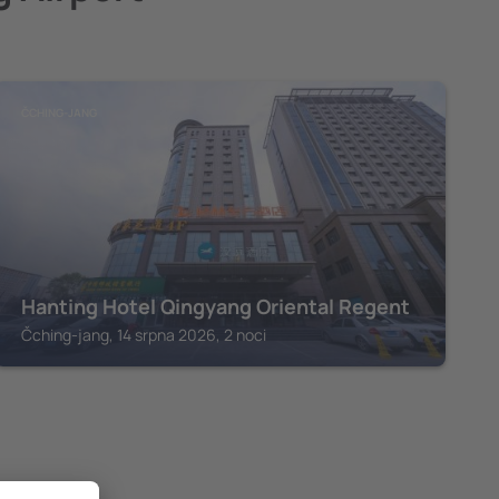
ČCHING-JANG
Hanting Hotel Qingyang Oriental Regent
Čching-jang, 14 srpna 2026, 2 noci