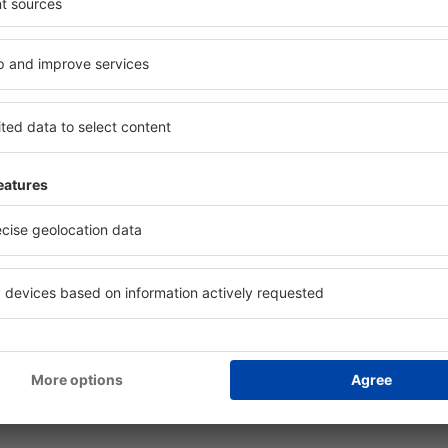
. Snadno si pak můžete
poznávací výlety po historic
působ platby za ubytování
Čching-jang Airport.
držel od předchozích
kosti letiště
Kolik stojí noc v hot
jang Airport?
 je řešením, které vám
Ceny za nocleh v blízkosti l
ač ubytování a zarezervujte
lišit. Záleží na standardu a
ort.webname}} podle svých
objektu s průměrným standa
k „Let+Hotel” - tato možnost
korun až po několik tisíc. Ho
aci letů a ubytování.
od několika stovek korun až 
 jsou k dispozici na
nocleh, nahlédněte do sekce
“ (v horní části stránky).
můžete okamžitě zarezervova
le nemáte 100% jistotu, že
oručujeme vám ověřit si,
zrušit rezervaci bez