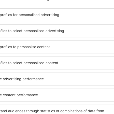
vat ubytování, které vyhoví
vysokým standardem se moh
vanou destinaci a standard
nejlepší atrakce v blízkosti 
žnosti zrušení rezervace.
dosah ruky. Hosté mají k dis
 Airport se nacházejí přímo
si vybrat pokoj nebo apartm
vit, ale také trochu dále od
s vysokým standardem znam
ovolené, ale jsou ideální i v
SPA či fitness areál nebo at
dnu noc. Vyberte si hotel
zařízení v blízkosti letiště 
 trip nebo služební cestu!
řešením pro páry, rodiny a p
chtějí pořádat školení pro 
 letiska Čching-jang
Jaké vybavení najdu 
Čching-jang Airport
l v blízkosti letiště Čching-
Hotely v blízkosti letiště Čc
bytovacích zařízení na
různým standardem a vybave
najdete přesně to, co
výhody patří např. bezplatné 
 cíl cesty a vyberte data
pokoji, konferenční centrum
ě uvést počet hostů a
bezplatné parkování a také i
a vteřin se před vámi objeví
Některá ubytovací zařízení na