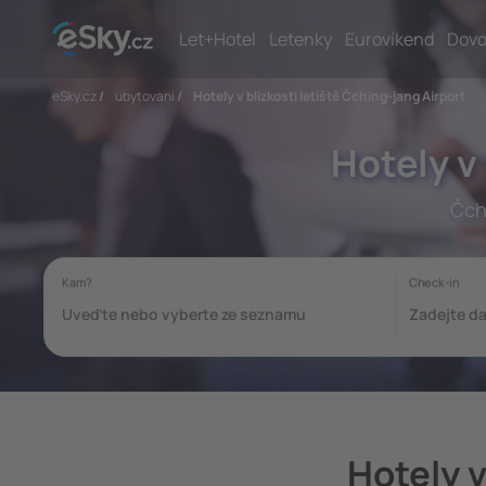
Let+Hotel
Letenky
Eurovíkend
Dovo
eSky.cz
/
ubytovani
/
Hotely v blízkosti letiště Čching-jang Airport
Hotely v
Čchi
Hotely v