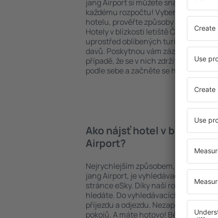
jang Airport si můžete snadno rezervo
každému rozpočtu! Vyberte si požado
hotelu, prověřte způsoby platby a mo
Hotely v blízkosti letiště Čching-jang
uprostřed oblíbených turistických akti
davů. Poskytnou vám zázemí při delší d
případě, že se v nich zdržíte pouze je
podle sebe a začněte se hned balit na
Ako nájsť hotel v blízkosti
Airport?
Nejrychlejším způsobem, jak najít hote
jang Airport, je vyhledávací systém u
stránce eSky. Díky naší rozsáhlé bázi 
hledáte. Do vyhledávacích polí vepište
příjezdu a odjezdu. Nezapomeňte ješt
pokojů. A máte hotovo! Během několik