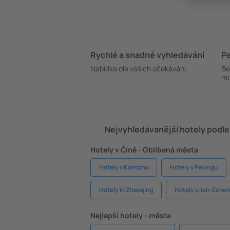
Rychlé a snadné vyhledávání
Pe
Nabídka dle vašich očekávání.
Be
mo
Nejvyhledávanější hotely podle
Hotely v Číně - Oblíbená města
Hotely v Kantonu
Hotely v Pekingu
Hotely in Zhaoqing
Hotely v Jen-čche
Nejlepší hotely - města