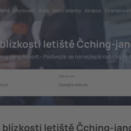
lená
Ubytování
Auta
Akční letenky
Atrakce
Charterové 
 blízkosti letiště Čching-jan
ng-jang Airport - Podívejte se na nejlepší nabídky ho
 blízkosti letiště Čching-jan