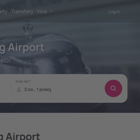
lety
Transfery
Více
Log in
g Airport
telů!
g Airport