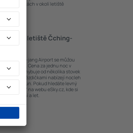
kých památkách v okolí letiště
elu poblíž letiště Čching-
etiště Čching-jang Airport se můžou
 poloze hotelu. Cena za jednu noc v
rdem se pohybuje od několika stovek
tely s pěti hvězdičkami nabízejí nocleh
po tisíce korun. Pokud hledáte levný
 „Let+Hotel“ na webu eSky.cz, kde si
t ubytování a let.