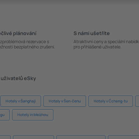
člivé plánování
S námi ušetříte
zproblémová rezervace s
Atraktivní ceny a speciální nabíd
žností bezplatného zrušení.
pro přihlášené uživatele.
 uživatelů eSky
Hotely v Šanghaji
Hotely v Šen-čenu
Hotely v Čcheng-tu
ngu
Hotely in Meizhou