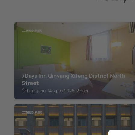
ČCHING-JANG
7Days Inn Qinyang Xifeng District North
Street
Čching-jang, 14 srpna 2026, 2 noci
ČCHING-JANG