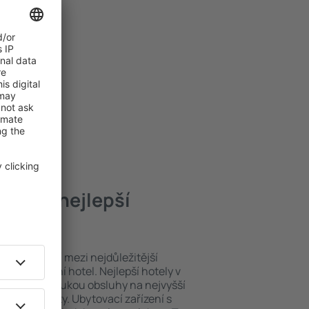
port – nejlepší
poloha patří mezi nejdůležitější
ždý exklusivní hotel. Nejlepší hotely v
rport jsou zárukou obsluhy na nejvyšší
ýhod pro hosty. Ubytovací zařízení s