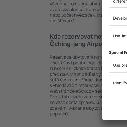
všechna dostupná ubytovací zařízení
ověřit vzdálenost hotelu od centra, z
nebo počet hvězdiček, které hotel ob
návštěvníků.
Kde rezervovat hotely v blíz
Čching-jang Airport?
Rezervace ubytování na webu eSky.cz
ušetří čas i peníze. Využijte vyhledáv
si hotel v blízkosti letiště {dict:Airp
představ. Mnoho lidí si vybralo balíče
šetří čas a umožňuje okamžitou rezerv
Vyhledávač a rezervace levných hotelů
webstránce eSky.cz v sekci „Ubytování
Pokud si chcete zarezervovat hotel, a
se vaše cesta opravdu uskuteční, dop
zda vámi vybrané ubytování umožňuje 
poplatků.