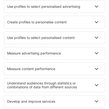
Hotely in Lavorgo
Hotely in Soller
Hotely in Pancé
Hotely v Táboře
Hotely in Piornal
Hotely v Agryzu
Hotely in Pedoulas
Hotely in Lage Mierde
Hotely in Rubirizi
Hotely in Santa Bárbara
Nejlepší hotely - regiony
Hotely v Podlachia
Hotely v Ojcowský národní park
Hotely v Národní park Ústí Warty
Hotely v Kampinoský národní park
Hotely v Wigerský národní park
Hotely v Risaraldě
Hotely v Porto Santo
Hotely na Rhodu
Hotely v Liptově