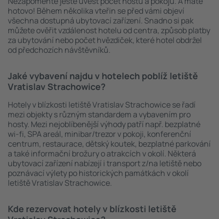
Nezapomeňte ještě uvést počet hostů a pokojů. A máte
hotovo! Během několika vteřin se před vámi objeví
všechna dostupná ubytovací zařízení. Snadno si pak
můžete ověřit vzdálenost hotelu od centra, způsob platby
za ubytování nebo počet hvězdiček, které hotel obdržel
od předchozích návštěvníků.
Jaké vybavení najdu v hotelech poblíž letiště
Vratislav Strachowice?
Hotely v blízkosti letiště Vratislav Strachowice se řadí
mezi objekty s různým standardem a vybavením pro
hosty. Mezi nejoblíbenější výhody patří např. bezplatné
wi-fi, SPA areál, minibar/trezor v pokoji, konferenční
centrum, restaurace, dětský koutek, bezplatné parkování
a také informační brožury o atrakcích v okolí. Některá
ubytovací zařízení nabízejí i transport z/na letiště nebo
poznávací výlety po historických památkách v okolí
letiště Vratislav Strachowice.
Kde rezervovat hotely v blízkosti letiště