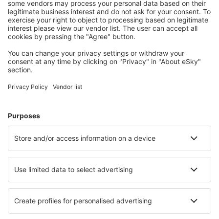
Ubytování dle vašeho gusta
Vyberte si z více než 1.3 milionu zařízení: hotelů,
apartmánů, chat a dalších.
Nejvyhledávanější hotely podle uživatelů eSky
Hotely v Polsku - Oblíbená města
Hotely v Krakově
Hotely in Kolobrzeg
Hotely v Gdańsku
Hotely ve Varšavě
Hotely in Zakopane
Hotely in Muszyna
Hotely in Istebna
Hotely in Gorzow Wielkopolski
Hotely v Rzeszówě
Hotely in Darlowo
Nejlepší hotely - města