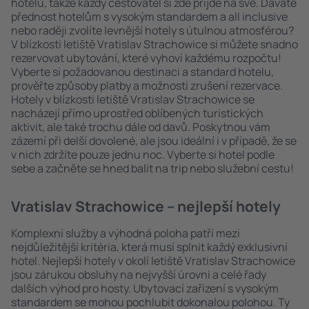
hotelů, takže každý cestovatel si zde přijde na své. Dáváte
přednost hotelům s vysokým standardem a all inclusive
nebo raději zvolíte levnější hotely s útulnou atmosférou?
V blízkosti letiště Vratislav Strachowice si můžete snadno
rezervovat ubytování, které vyhoví každému rozpočtu!
Vyberte si požadovanou destinaci a standard hotelu,
prověřte způsoby platby a možnosti zrušení rezervace.
Hotely v blízkosti letiště Vratislav Strachowice se
nacházejí přímo uprostřed oblíbených turistických
aktivit, ale také trochu dále od davů. Poskytnou vám
zázemí při delší dovolené, ale jsou ideální i v případě, že se
v nich zdržíte pouze jednu noc. Vyberte si hotel podle
sebe a začněte se hned balit na trip nebo služební cestu!
Vratislav Strachowice – nejlepší hotely
Komplexní služby a výhodná poloha patří mezi
nejdůležitější kritéria, která musí splnit každý exklusivní
hotel. Nejlepší hotely v okolí letiště Vratislav Strachowice
jsou zárukou obsluhy na nejvyšší úrovni a celé řady
dalších výhod pro hosty. Ubytovací zařízení s vysokým
standardem se mohou pochlubit dokonalou polohou. Ty