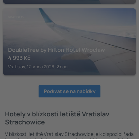
VRATISLAV
DoubleTree by Hilton Hotel Wroclaw
4 993
Kč
Vratislav, 17 srpna 2026, 2 noci
Podívat se na nabídky
Hotely v blízkosti letiště Vratislav
Strachowice
V blízkosti letiště Vratislav Strachowice je k dispozici řada