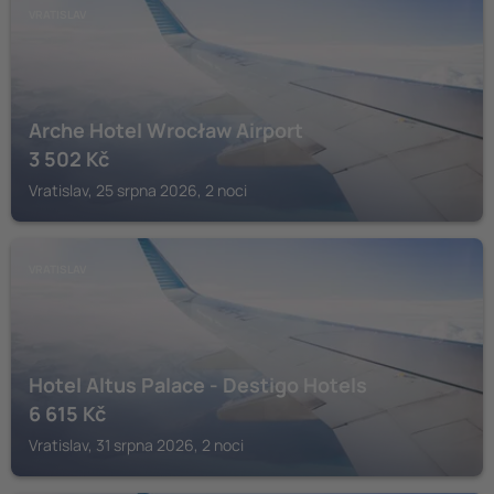
VRATISLAV
Arche Hotel Wrocław Airport
3 502
Kč
Vratislav, 25 srpna 2026, 2 noci
VRATISLAV
Hotel Altus Palace - Destigo Hotels
6 615
Kč
Vratislav, 31 srpna 2026, 2 noci