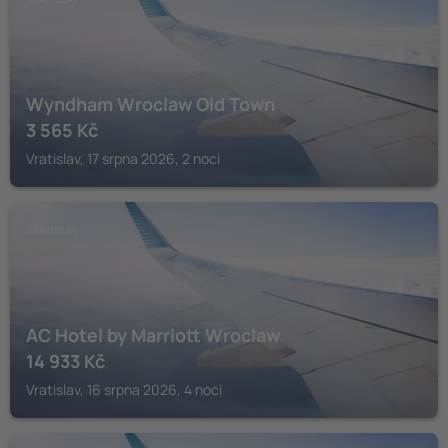
Wyndham Wroclaw Old Town
3 565
Kč
Vratislav, 17 srpna 2026, 2 noci
VRATISLAV
AC Hotel by Marriott Wroclaw
14 933
Kč
Vratislav, 16 srpna 2026, 4 noci