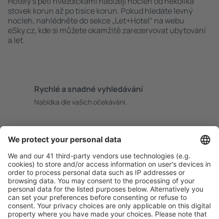
Hotely s pěti hvězdičkami nabízejí nocleh od několika
stovek korun až po tisíce korun. Pokud hledáte levný
nocleh, nahlédněte do sekce „Let+Hotel“ na webu
eSky.cz, kde si můžete okamžitě zarezervovat ubytování
a let.
Rychlé a snadné vyhledávání
Nabídka dle vašich očekávání.
Pečlivé plánování
Bezproblémová rezervace s možností bezplatného
zrušení.
S námi ušetříte
Atraktivní ceny a speciální nabídky pro přihlášené
uživatele.