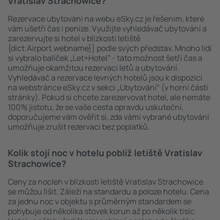
Vratislav Strachowice?
Rezervace ubytování na webu eSky.cz je řešením, které
vám ušetří čas i peníze. Využijte vyhledávač ubytování a
zarezervujte si hotel v blízkosti letiště
{dict:Airport.webname}} podle svých představ. Mnoho lidí
si vybralo balíček „Let+Hotel” - tato možnost šetří čas a
umožňuje okamžitou rezervaci letů a ubytování.
Vyhledávač a rezervace levných hotelů jsou k dispozici
na webstránce eSky.cz v sekci „Ubytování“ (v horní části
stránky). Pokud si chcete zarezervovat hotel, ale nemáte
100% jistotu, že se vaše cesta opravdu uskuteční,
doporučujeme vám ověřit si, zda vámi vybrané ubytování
umožňuje zrušit rezervaci bez poplatků.
Kolik stojí noc v hotelu poblíž letiště Vratislav
Strachowice?
Ceny za nocleh v blízkosti letiště Vratislav Strachowice
se můžou lišit. Záleží na standardu a poloze hotelu. Cena
za jednu noc v objektu s průměrným standardem se
pohybuje od několika stovek korun až po několik tisíc.