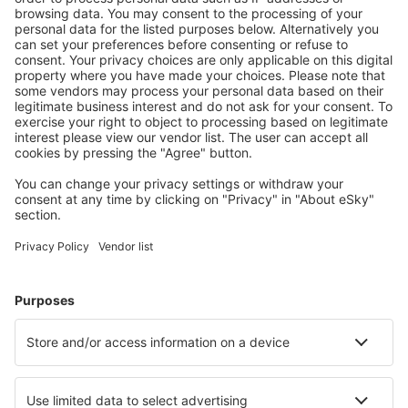
S námi ušetříte
Atraktivní ceny a speciální nabídky pro přihlášené
uživatele.
Ubytování dle vašeho gusta
Vyberte si z více než 1.3 milionu zařízení: hotelů,
apartmánů, chat a dalších.
Nejvyhledávanější hotely uživateli eSky
Hotely v České republice - Oblíbená města
Hotely v Brně
Hotely v Praze
Hotely v Českém Krumlově
Hotely v Ostravě
Hotely v Karlových Varech
Hotely v Horní Plané
Hotely ve Starých Hamrech
Hotely v Benecku