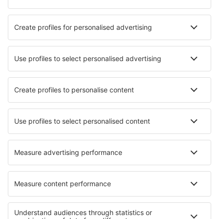
Hotely v Choceradech
Hotely Nove Sedlo
Nejlepší hotely - města
Hotely in Weilburg
Hotely in Hemmet
Hotely in Mulberry
Hotely in St Raphael
Hotely in Pieta
Hotely in Freeport
Hotely in Fochteloo
Hotely in Le Fontanil-Comillon
Hotely in Allègre
Hotely Grimaldo
Nejlepší hotely - regiony
Hotely na Vysočině
Hotely v Českém ráji
Hotely Jižních Čechach
Hotely v Jesenících