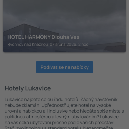
HOTEL HARMONY Dlouhá Ves
Rychnov nad Kněžnou, 07 srpna 2026, 2 noci
Podívat se na nabídky
Hotely Lukavice
Lukavice najdete celou řadu hotelů. Žádný návštěvník
nebude zklamán. Upřednostňujete hotel na vysoké
úrovni a nabídkou all inclusive nebo hledáte spíše místa s
poklidnou atmosférou a levným ubytováním? Lukavice
na vás čeká ubytování přesně podle vašich představ!
Stačí zvolit polohu a standard hotelu. Nezapomeňte