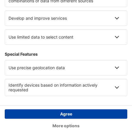
Hotely v Máchovem kraji
Hotely u Viktoriiných vodopádů
Hotely na Hvaru
Hotely na pobřeží Jihočínského moře
Hotely in Mafikeng Game Reserve
Hotely in Austrian Alps
Copyright © eSky.cz. Všechna práva vyhrazena.