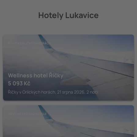
Hotely Lukavice
ŘÍČKY V ORLICKÝCH HORÁCH
Wellness hotel Říčky
5 093
Kč
Říčky v Orlických horách, 21 srpna 2026, 2 noci
NOVÉ MĚSTO NAD METUJÍ