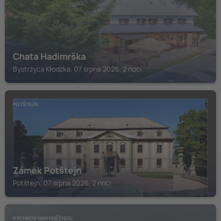
Chata Hadimrška
Bystrzyca Kłodzka, 07 srpna 2026, 2 noci
POTŠTEJN
Zámek Potštejn
Potštejn, 07 srpna 2026, 2 noci
RYCHNOV NAD KNĚŽNOU