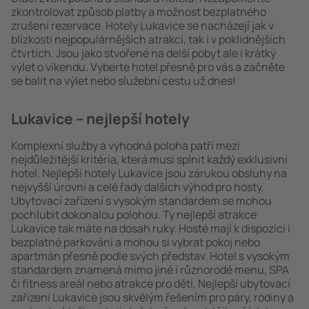
zkontrolovat způsob platby a možnost bezplatného
zrušení rezervace. Hotely Lukavice se nacházejí jak v
blízkosti nejpopulárnějších atrakcí, tak i v poklidnějších
čtvrtích. Jsou jako stvořené na delší pobyt ale i krátký
výlet o víkendu. Vyberte hotel přesně pro vás a začněte
se balit na výlet nebo služební cestu už dnes!
Lukavice – nejlepší hotely
Komplexní služby a výhodná poloha patří mezi
nejdůležitější kritéria, která musí splnit každý exklusivní
hotel. Nejlepší hotely Lukavice jsou zárukou obsluhy na
nejvyšší úrovni a celé řady dalších výhod pro hosty.
Ubytovací zařízení s vysokým standardem se mohou
pochlubit dokonalou polohou. Ty nejlepší atrakce
Lukavice tak máte na dosah ruky. Hosté mají k dispozici i
bezplatné parkování a mohou si vybrat pokoj nebo
apartmán přesně podle svých představ. Hotel s vysokým
standardem znamená mimo jiné i různorodé menu, SPA
či fitness areál nebo atrakce pro děti. Nejlepší ubytovací
zařízení Lukavice jsou skvělým řešením pro páry, rodiny a