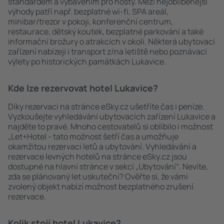
standardem a vybavením pro hosty. Mezi nejoblíbenější
výhody patří např. bezplatné wi-fi, SPA areál,
minibar/trezor v pokoji, konferenční centrum,
restaurace, dětský koutek, bezplatné parkování a také
informační brožury o atrakcích v okolí. Některá ubytovací
zařízení nabízejí i transport z/na letiště nebo poznávací
výlety po historických památkách Lukavice.
Kde lze rezervovat hotel Lukavice?
Díky rezervaci na stránce eSky.cz ušetříte čas i peníze.
Vyzkoušejte vyhledávání ubytovacích zařízení Lukavice a
najděte to pravé. Mnoho cestovatelů si oblíbilo i možnost
„Let+Hotel - tato možnost šetří čas a umožňuje
okamžitou rezervaci letů a ubytování. Vyhledávání a
rezervace levných hotelů na stránce eSky.cz jsou
dostupné na hlavní stránce v sekci „Ubytování“. Nevíte,
zda se plánovaný let uskuteční? Ověřte si, že vámi
zvolený objekt nabízí možnost bezplatného zrušení
rezervace.
Kolik stojí hotel Lukavice?