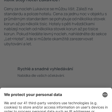
Ceny za nocleh Lukavice se můžou lišit. Záleží na
standardu a poloze hotelu. Cena za jednu noc v objektu s
průměrným standardem se pohybuje od několika stovek
korun až po několik tisíc. Hotely s pěti hvězdičkami
nabízejí nocleh od několika stovek korun až po tisíce
korun. Pokud hledáte levný nocleh, nahlédněte do sekce
„Let+Hotel“, kde si můžete okamžitě zarezervovat
ubytování a let.
Rychlé a snadné vyhledávání
Nabídka dle vašich očekávání.
Pečlivé plánování
Bezproblémová rezervace s možností bezplatného
zrušení.