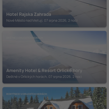
Hotel Rajska Zahrada
Nové Město nad Metují, 07 srpna 2026, 2 noci
DEŠTNÉ V ORLICKÝCH HORÁCH
Amenity Hotel & Resort Orlické hory
Deštné v Orlických horách, 07 srpna 2026, 2 noci
ROKYTNICE V ORLICKÝCH HORÁCH