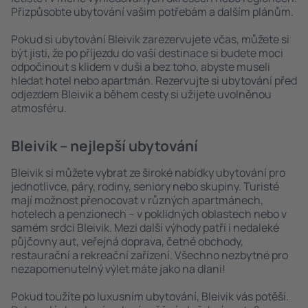
Přizpůsobte ubytování vašim potřebám a dalším plánům.
Pokud si ubytování Bleivik zarezervujete včas, můžete si
být jisti, že po příjezdu do vaší destinace si budete moci
odpočinout s klidem v duši a bez toho, abyste museli
hledat hotel nebo apartmán. Rezervujte si ubytování před
odjezdem Bleivik a během cesty si užijete uvolněnou
atmosféru.
Bleivik – nejlepší ubytování
Bleivik si můžete vybrat ze široké nabídky ubytování pro
jednotlivce, páry, rodiny, seniory nebo skupiny. Turisté
mají možnost přenocovat v různých apartmánech,
hotelech a penzionech – v poklidných oblastech nebo v
samém srdci Bleivik. Mezi další výhody patří i nedaleké
půjčovny aut, veřejná doprava, četné obchody,
restaurační a rekreační zařízení. Všechno nezbytné pro
nezapomenutelný výlet máte jako na dlani!
Pokud toužíte po luxusním ubytování, Bleivik vás potěší.