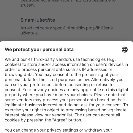
zrušení.
S námi ušetříte
Atraktivní ceny a speciální nabídky pro přihlášené
uživatele.
Ubytování dle vašeho gusta
Vyberte si z více než 1.3 milionu zařízení: hotelů,
apartmánů, chat a dalších.
Uživateli eSky nejčastěji hledané ubytování
Ubytování v Norsku - Oblíbená města
Ubytování v Tromso
Ubytování v Stavangeru
Ubytování v Oslu
Ubytování v Bergenu