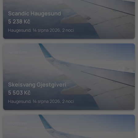
Scandic Haugesund
5 238
Kč
Haugesund, 14 srpna 2026, 2 noci
HAUGESUND
Skeisvang Gjestgiveri
5 503
Kč
Haugesund, 14 srpna 2026, 2 noci
HAUGESUND