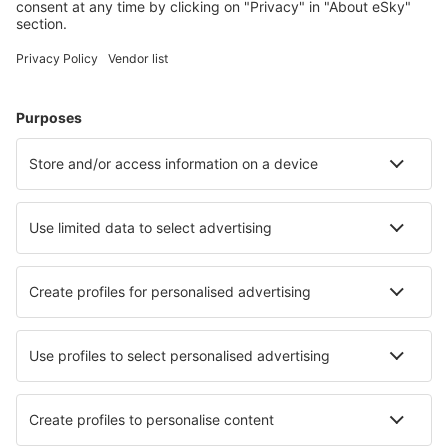
Ubytování v Trondheimu
Ubytování Tysvaer
Ubytování in Gratangen
Ubytování in Finnøy
Ubytování in Nannestad
Ubytování in Sandefjord
Nejlepší ubytování - města
Ubytování in Pulaski
Ubytování in Tharandt
Ubytování Branch Township
Ubytování in Saint-Priest-Bramefant
Ubytování in Vervò
Ubytování in Guercif
Ubytování in Aydemir
Ubytování in Manchester
Ubytování in Bork Havn
Ubytování in Kirkkonummi
Nejlepší ubytování - regiony