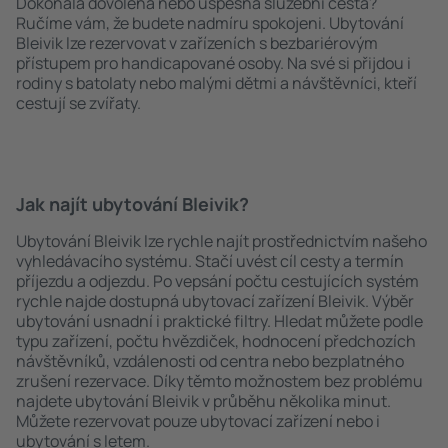
Dokonalá dovolená nebo úspěšná služební cesta?
Ručíme vám, že budete nadmíru spokojeni. Ubytování
Bleivik lze rezervovat v zařízeních s bezbariérovým
přístupem pro handicapované osoby. Na své si přijdou i
rodiny s batolaty nebo malými dětmi a návštěvníci, kteří
cestují se zvířaty.
Jak najít ubytování Bleivik?
Ubytování Bleivik lze rychle najít prostřednictvím našeho
vyhledávacího systému. Stačí uvést cíl cesty a termín
příjezdu a odjezdu. Po vepsání počtu cestujících systém
rychle najde dostupná ubytovací zařízení Bleivik. Výběr
ubytování usnadní i praktické filtry. Hledat můžete podle
typu zařízení, počtu hvězdiček, hodnocení předchozích
návštěvníků, vzdálenosti od centra nebo bezplatného
zrušení rezervace. Díky těmto možnostem bez problému
najdete ubytování Bleivik v průběhu několika minut.
Můžete rezervovat pouze ubytovací zařízení nebo i
ubytování s letem.