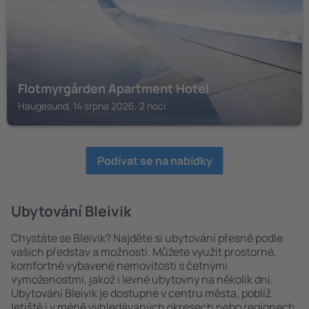
Flotmyrgården Apartment Hotel
Haugesund, 14 srpna 2026, 2 noci
Podívat se na nabídky
Ubytování Bleivik
Chystáte se Bleivik? Najděte si ubytování přesně podle
vašich představ a možností. Můžete využít prostorné,
komfortně vybavené nemovitosti s četnými
vymoženostmi, jakož i levné ubytovny na několik dní.
Ubytování Bleivik je dostupné v centru města, poblíž
letiště i v méně vyhledávaných okresech nebo regionech.