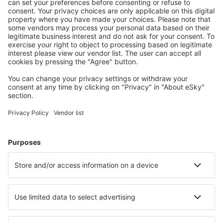
S námi ušetříte
Atraktivní ceny a speciální nabídky pro přihlášené
uživatele.
Ubytování dle vašeho gusta
Vyberte si z více než 1.3 milionu zařízení: hotelů,
apartmánů, chat a dalších.
Nejvyhledávanější hotely uživateli eSky
Hotely v Rakousku - Oblíbená města
Hotely in Solden
Hotely v Grazu
Hotely in Zell am See
Hotely in Schladming
Hotely ve Vídni
Hotely in Niederau
Hotely in Zellberg
Hotely in Lofer
Hotely in Gerlos
Hotely in Klösterle