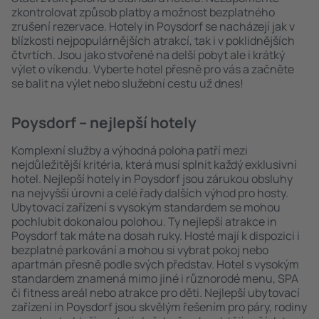
zkontrolovat způsob platby a možnost bezplatného
zrušení rezervace. Hotely in Poysdorf se nacházejí jak v
blízkosti nejpopulárnějších atrakcí, tak i v poklidnějších
čtvrtích. Jsou jako stvořené na delší pobyt ale i krátký
výlet o víkendu. Vyberte hotel přesně pro vás a začněte
se balit na výlet nebo služební cestu už dnes!
Poysdorf – nejlepší hotely
Komplexní služby a výhodná poloha patří mezi
nejdůležitější kritéria, která musí splnit každý exklusivní
hotel. Nejlepší hotely in Poysdorf jsou zárukou obsluhy
na nejvyšší úrovni a celé řady dalších výhod pro hosty.
Ubytovací zařízení s vysokým standardem se mohou
pochlubit dokonalou polohou. Ty nejlepší atrakce in
Poysdorf tak máte na dosah ruky. Hosté mají k dispozici i
bezplatné parkování a mohou si vybrat pokoj nebo
apartmán přesně podle svých představ. Hotel s vysokým
standardem znamená mimo jiné i různorodé menu, SPA
či fitness areál nebo atrakce pro děti. Nejlepší ubytovací
zařízení in Poysdorf jsou skvělým řešením pro páry, rodiny