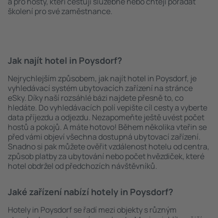
a pro hosty, kteří cestují služebně nebo chtějí pořádat
školení pro své zaměstnance.
Jak najít hotel in Poysdorf?
Nejrychlejším způsobem, jak najít hotel in Poysdorf, je
vyhledávací systém ubytovacích zařízení na stránce
eSky. Díky naší rozsáhlé bázi najdete přesně to, co
hledáte. Do vyhledávacích polí vepište cíl cesty a vyberte
data příjezdu a odjezdu. Nezapomeňte ještě uvést počet
hostů a pokojů. A máte hotovo! Během několika vteřin se
před vámi objeví všechna dostupná ubytovací zařízení.
Snadno si pak můžete ověřit vzdálenost hotelu od centra,
způsob platby za ubytování nebo počet hvězdiček, které
hotel obdržel od předchozích návštěvníků.
Jaké zařízení nabízí hotely in Poysdorf?
Hotely in Poysdorf se řadí mezi objekty s různým