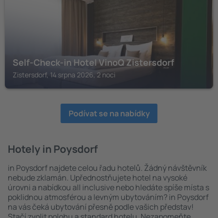
Self-Check-in Hotel VinoQ Zistersdorf
Zistersdorf, 14 srpna 2026, 2 noci
Podívat se na nabídky
Hotely in Poysdorf
in Poysdorf najdete celou řadu hotelů. Žádný návštěvník
nebude zklamán. Upřednostňujete hotel na vysoké
úrovni a nabídkou all inclusive nebo hledáte spíše místa s
poklidnou atmosférou a levným ubytováním? in Poysdorf
na vás čeká ubytování přesně podle vašich představ!
Stačí zvolit polohu a standard hotelu. Nezapomeňte