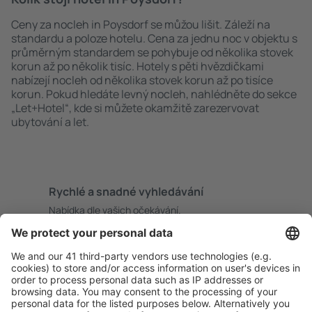
Ceny za nocleh in Poysdorf se můžou lišit. Záleží na
standardu a poloze hotelu. Cena za jednu noc v objektu s
průměrným standardem se pohybuje od několika stovek
korun až po několik tisíc. Hotely s pěti hvězdičkami
nabízejí nocleh od několika stovek korun až po tisíce
korun. Pokud hledáte levný nocleh, nahlédněte do sekce
„Let+Hotel“, kde si můžete okamžitě zarezervovat
ubytování a let.
Rychlé a snadné vyhledávání
Nabídka dle vašich očekávání.
Pečlivé plánování
Bezproblémová rezervace s možností bezplatného
zrušení.