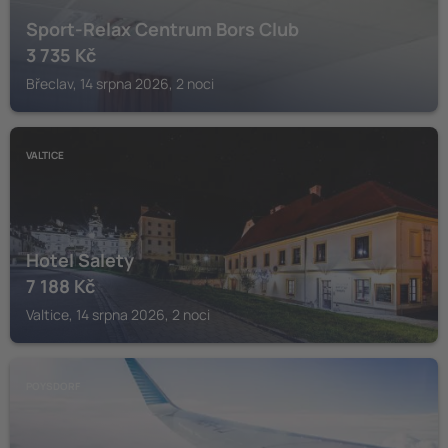
Sport-Relax Centrum Bors Club
3 735
Kč
Břeclav, 14 srpna 2026, 2 noci
VALTICE
Hotel Salety
7 188
Kč
Valtice, 14 srpna 2026, 2 noci
POYSDORF