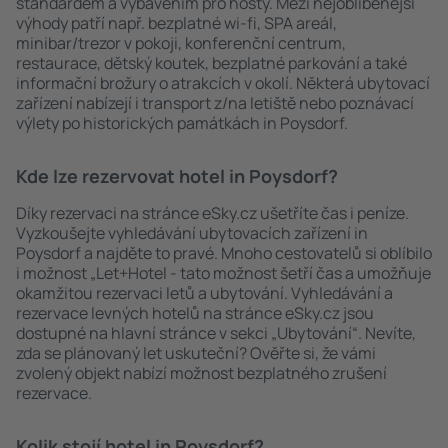
standardem a vybavením pro hosty. Mezi nejoblíbenější
výhody patří např. bezplatné wi-fi, SPA areál,
minibar/trezor v pokoji, konferenční centrum,
restaurace, dětský koutek, bezplatné parkování a také
informační brožury o atrakcích v okolí. Některá ubytovací
zařízení nabízejí i transport z/na letiště nebo poznávací
výlety po historických památkách in Poysdorf.
Kde lze rezervovat hotel in Poysdorf?
Díky rezervaci na stránce eSky.cz ušetříte čas i peníze.
Vyzkoušejte vyhledávání ubytovacích zařízení in
Poysdorf a najděte to pravé. Mnoho cestovatelů si oblíbilo
i možnost „Let+Hotel - tato možnost šetří čas a umožňuje
okamžitou rezervaci letů a ubytování. Vyhledávání a
rezervace levných hotelů na stránce eSky.cz jsou
dostupné na hlavní stránce v sekci „Ubytování“. Nevíte,
zda se plánovaný let uskuteční? Ověřte si, že vámi
zvolený objekt nabízí možnost bezplatného zrušení
rezervace.
Kolik stojí hotel in Poysdorf?