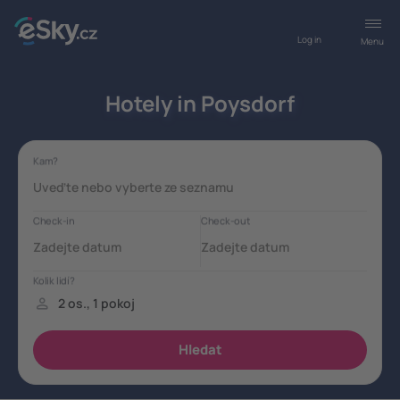
Log in
Menu
Hotely in Poysdorf