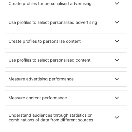
Nejlepší hotely - města
Hotely in Aberporth
Hotely in Bagnolet
Hotely in Lerum
Hotely in Aillas
Hotely in Varès
Hotely in Saint-Paul-en-Forêt
Hotely in Svetvinčenat
Hotely v Bítově
Hotely in Rajecké Teplice
Hotely in Campitello di Fassa
Nejlepší hotely - regiony
Hotely in Wachau Valley
Hotely v Bad Kleinkirchheimu
Hotely v Bad Mittendorf
Hotely in Saalfelden Leogang
Hotely v Bad Aussee
Hotely v Župa Mehedinți