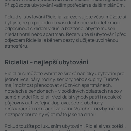
Přizpůsobte ubytování vašim potřebám a dalším plánům.
Pokud si ubytování Ricieliai zarezervujete včas, můžete si
být jisti, že po příjezdu do vaší destinace si budete moci
odpočinout s klidem v duši a bez toho, abyste museli
hledat hotel nebo apartmán. Rezervujte si ubytování před
odjezdem Ricieliai a během cesty si užijete uvolněnou
atmosféru.
Ricieliai – nejlepší ubytování
Ricieliai si můžete vybrat ze široké nabídky ubytování pro
jednotlivce, páry, rodiny, seniory nebo skupiny. Turisté
mají možnost přenocovat v různých apartmánech,
hotelech a penzionech – v poklidných oblastech nebo v
samém srdci Ricieliai. Mezi další výhody patří i nedaleké
půjčovny aut, veřejná doprava, četné obchody,
restaurační a rekreační zařízení. Všechno nezbytné pro
nezapomenutelný výlet máte jako na dlani!
Pokud toužíte po luxusním ubytování, Ricieliai vás potěší.