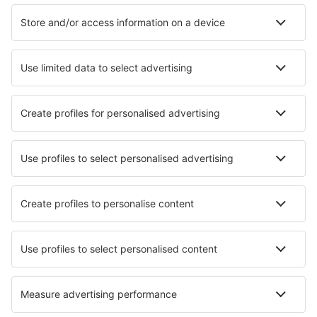
Ubytování ve Vilniusu
Ubytování in Smalininkai
Ubytování in Juodkrantė
Ubytování in Dubingiai
Ubytování in Mindūnai
Ubytování in Margionys
Nejlepší ubytování - města
Ubytování in Beausaint
Ubytování in Uddebo
Ubytování in Acquacalda
Ubytování in Depoe Bay
Ubytování in Larragueta
Ubytování in Newfoundland
Ubytování in Herzliya
Ubytování in Simeiz
Ubytování in Coignieres
Ubytování in Rochelle Park
Nejlepší ubytování - regiony
Ubytování v Litvě
Ubytování in Aukstaitija National Park