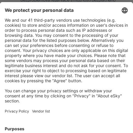
zrušení.
S námi ušetříte
Atraktivní ceny a speciální nabídky pro přihlášené
uživatele.
Ubytování dle vašeho gusta
Vyberte si z více než 1.3 milionu zařízení: hotelů,
apartmánů, chat a dalších.
Uživateli eSky nejčastěji hledané ubytování
Ubytování v Litvě - Oblíbená města
Ubytování in Palanga
Ubytování v Klaipėdě
Ubytování in Neringa-Nida
Ubytování v Kaunasu