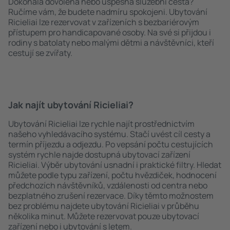
Dokonalá dovolená nebo úspěšná služební cesta?
Ručíme vám, že budete nadmíru spokojeni. Ubytování
Ricieliai lze rezervovat v zařízeních s bezbariérovým
přístupem pro handicapované osoby. Na své si přijdou i
rodiny s batolaty nebo malými dětmi a návštěvníci, kteří
cestují se zvířaty.
Jak najít ubytování Ricieliai?
Ubytování Ricieliai lze rychle najít prostřednictvím
našeho vyhledávacího systému. Stačí uvést cíl cesty a
termín příjezdu a odjezdu. Po vepsání počtu cestujících
systém rychle najde dostupná ubytovací zařízení
Ricieliai. Výběr ubytování usnadní i praktické filtry. Hledat
můžete podle typu zařízení, počtu hvězdiček, hodnocení
předchozích návštěvníků, vzdálenosti od centra nebo
bezplatného zrušení rezervace. Díky těmto možnostem
bez problému najdete ubytování Ricieliai v průběhu
několika minut. Můžete rezervovat pouze ubytovací
zařízení nebo i ubytování s letem.