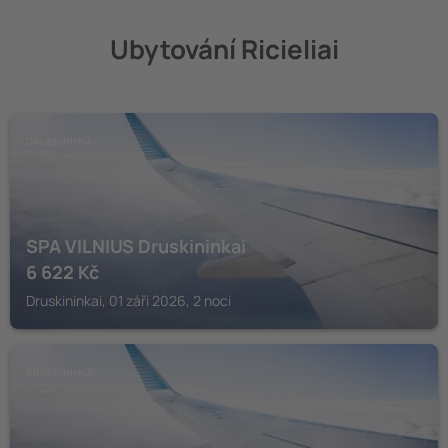
Ubytování Ricieliai
DRUSKININKAI
SPA VILNIUS Druskininkai
6 622
Kč
Druskininkai, 01 září 2026, 2 noci
DRUSKININKAI