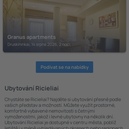
Granus apartments
Druskininkai, 14 srpna 2026, 2 noci
Podívat se na nabídky
Ubytování Ricieliai
Chystáte se Ricieliai? Najděte si ubytování přesně podle
vašich představ a možností. Můžete využít prostorné,
komfortně vybavené nemovitosti s četnými
vymoženostmi, jakož i levné ubytovny na několik dní.
Ubytování Ricieliai je dostupné v centru města, poblíž
letiště i v méně vyhledávaných okresech nebo regionech.