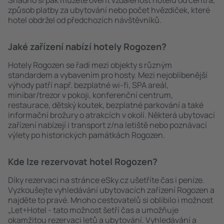
Snadno si pak můžete ověřit vzdálenost hotelu od centra,
způsob platby za ubytování nebo počet hvězdiček, které
hotel obdržel od předchozích návštěvníků.
Jaké zařízení nabízí hotely Rogozen?
Hotely Rogozen se řadí mezi objekty s různým
standardem a vybavením pro hosty. Mezi nejoblíbenější
výhody patří např. bezplatné wi-fi, SPA areál,
minibar/trezor v pokoji, konferenční centrum,
restaurace, dětský koutek, bezplatné parkování a také
informační brožury o atrakcích v okolí. Některá ubytovací
zařízení nabízejí i transport z/na letiště nebo poznávací
výlety po historických památkách Rogozen.
Kde lze rezervovat hotel Rogozen?
Díky rezervaci na stránce eSky.cz ušetříte čas i peníze.
Vyzkoušejte vyhledávání ubytovacích zařízení Rogozen a
najděte to pravé. Mnoho cestovatelů si oblíbilo i možnost
„Let+Hotel - tato možnost šetří čas a umožňuje
okamžitou rezervaci letů a ubytování. Vyhledávání a