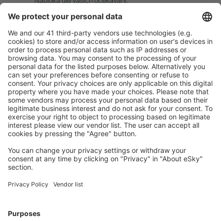
Nabídka dle vašich očekávání.
Pečlivé plánování
Bezproblémová rezervace s možností bezplatného
zrušení.
S námi ušetříte
Atraktivní ceny a speciální nabídky pro přihlášené
uživatele.
Ubytování dle vašeho gusta
Vyberte si z více než 1.3 milionu zařízení: hotelů,
apartmánů, chat a dalších.
Nejvyhledávanější hotely uživateli eSky
Hotely v Bulharsku - Oblíbená města