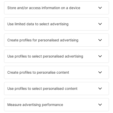
Hotely in Sozopol
Hotely v Burgasu
Hotely in Sunny Beach
Hotely ve Varně
Hotely v Sofii
Hotely Aheloy
Hotely in Kharmanli
Hotely in Elenite
Hotely in Ognyanovo
Hotely in Boazat
Nejlepší hotely - města
Hotely in Stanardsville
Hotely in Compiobbi
Hotely v Kütahyi
Hotely in Spéracèdes
Hotely in Chōshi
Hotely in Troulos
Hotely in Andreykovo
Hotely in Jōetsu
Hotely Acayucan
Hotely Vielmur-Sur-Agout
Nejlepší hotely - regiony