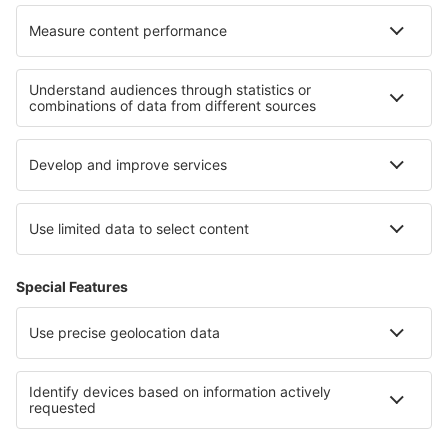
Hotely v Plovdivu
Hotely Samokov province
Hotely in Sandanski province
Hotely Vidin province
Hotely v Chaskově
Hotely v Paracas
Hotely na Ostrově prince Edwarda
Hotely v Národní park Rago
Hotely in Santiago
Hotely v Novohrad