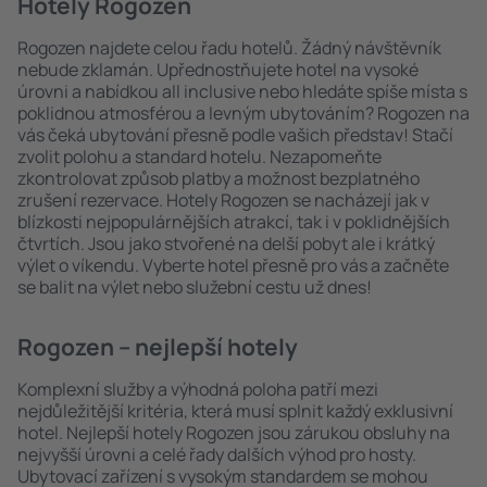
Hotely Rogozen
Rogozen najdete celou řadu hotelů. Žádný návštěvník
nebude zklamán. Upřednostňujete hotel na vysoké
úrovni a nabídkou all inclusive nebo hledáte spíše místa s
poklidnou atmosférou a levným ubytováním? Rogozen na
vás čeká ubytování přesně podle vašich představ! Stačí
zvolit polohu a standard hotelu. Nezapomeňte
zkontrolovat způsob platby a možnost bezplatného
zrušení rezervace. Hotely Rogozen se nacházejí jak v
blízkosti nejpopulárnějších atrakcí, tak i v poklidnějších
čtvrtích. Jsou jako stvořené na delší pobyt ale i krátký
výlet o víkendu. Vyberte hotel přesně pro vás a začněte
se balit na výlet nebo služební cestu už dnes!
Rogozen – nejlepší hotely
Komplexní služby a výhodná poloha patří mezi
nejdůležitější kritéria, která musí splnit každý exklusivní
hotel. Nejlepší hotely Rogozen jsou zárukou obsluhy na
nejvyšší úrovni a celé řady dalších výhod pro hosty.
Ubytovací zařízení s vysokým standardem se mohou