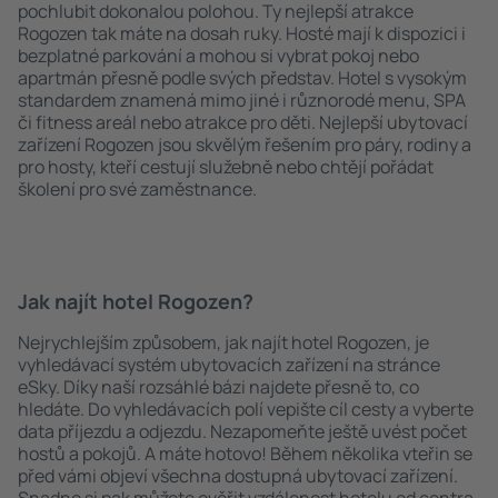
pochlubit dokonalou polohou. Ty nejlepší atrakce
Rogozen tak máte na dosah ruky. Hosté mají k dispozici i
bezplatné parkování a mohou si vybrat pokoj nebo
apartmán přesně podle svých představ. Hotel s vysokým
standardem znamená mimo jiné i různorodé menu, SPA
či fitness areál nebo atrakce pro děti. Nejlepší ubytovací
zařízení Rogozen jsou skvělým řešením pro páry, rodiny a
pro hosty, kteří cestují služebně nebo chtějí pořádat
školení pro své zaměstnance.
Jak najít hotel Rogozen?
Nejrychlejším způsobem, jak najít hotel Rogozen, je
vyhledávací systém ubytovacích zařízení na stránce
eSky. Díky naší rozsáhlé bázi najdete přesně to, co
hledáte. Do vyhledávacích polí vepište cíl cesty a vyberte
data příjezdu a odjezdu. Nezapomeňte ještě uvést počet
hostů a pokojů. A máte hotovo! Během několika vteřin se
před vámi objeví všechna dostupná ubytovací zařízení.