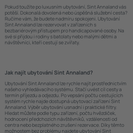
Pokud toužíte po luxusním ubytování, Sint Annaland vás
potěší. Dokonalá dovolená nebo úspěšná služební cesta?
Ručíme vám, že budete nadmíru spokojeni. Ubytování
Sint Annaland lze rezervovat v zařízeních s
bezbariérovým přístupem pro handicapované osoby. Na
své si přijdou i rodiny s batolaty nebo malými dětmi a
návštěvníci, kteří cestují se zvířaty.
Jak najít ubytování Sint Annaland?
Ubytování Sint Annaland lze rychle najít prostřednictvím
našeho vyhledávacího systému. Stačí uvést cíl cesty a
termín příjezdu a odjezdu. Po vepsání počtu cestujících
systém rychle najde dostupná ubytovací zařízení Sint
Annaland. Výběr ubytování usnadní i praktické filtry.
Hledat můžete podle typu zařízení, počtu hvězdiček,
hodnocení předchozích návštěvníků, vzdálenosti od
centra nebo bezplatného zrušení rezervace. Díky těmto
možnostem bez problému najdete ubytování Sint