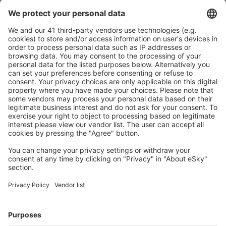
Pečlivé plánování
Bezproblémová rezervace s možností bezplatného
zrušení.
S námi ušetříte
Atraktivní ceny a speciální nabídky pro přihlášené
uživatele.
Ubytování dle vašeho gusta
Vyberte si z více než 1.3 milionu zařízení: hotelů,
apartmánů, chat a dalších.
Uživateli eSky nejčastěji hledané ubytování
Ubytování v Nizozemsku - Oblíbená města
Ubytování in Zandvoort
Ubytování in Hague