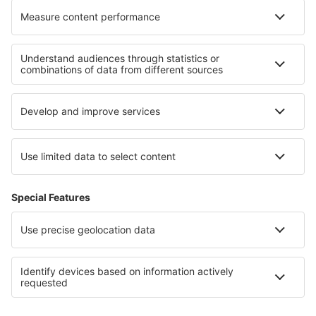
Nejlepší ubytování - regiony
Ubytování v Nizozemsku
Ubytování in Mariapfarr -Mauterndorf
Ubytování v Ruse
Ubytování ve Fernando de Noronha
Ubytování na Djerbě
Ubytování v Saalbach-Hinterglemmu