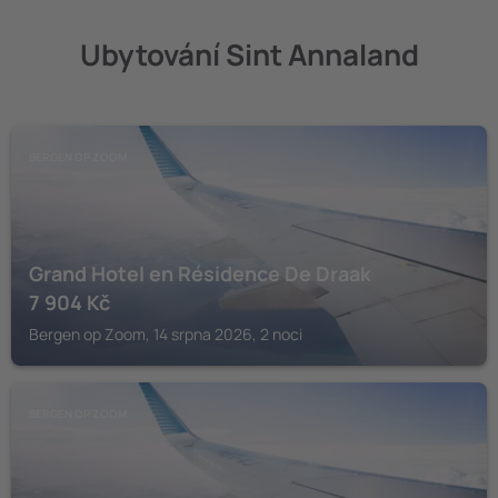
Ubytování Sint Annaland
BERGEN OP ZOOM
Grand Hotel en Résidence De Draak
7 904
Kč
Bergen op Zoom, 14 srpna 2026, 2 noci
BERGEN OP ZOOM