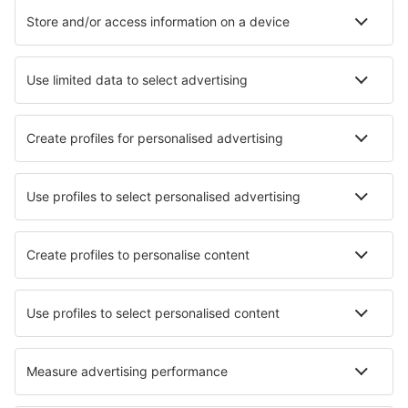
Ubytování in Kamperland
Ubytování v Amsterdamu
Ubytování in Callantsoog
Ubytování in De Cocksdorp
Ubytování in Onstwedde
Ubytování in Breda
Ubytování in Apeldoorn
Ubytování in Rhenen
Nejlepší ubytování - města
Ubytování in Omastranda
Ubytování in Elton
Ubytování in Saint-Branchs
Ubytování in Maringes
Ubytování in Crmosnjice
Ubytování in Treherne
Ubytování in Bossico
Ubytování in Pankovka
Ubytování in Youghal
Ubytování in Richfield