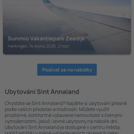
Summio Vakantiepark Zeedijk
Herkingen, 14 srpna 2026, 2 noci
Podívat se na nabídky
Ubytování Sint Annaland
Chystáte se Sint Annaland? Najděte si ubytování přesně
podle vašich představ a možností. Můžete využít
prostorné, komfortně vybavené nemovitosti s četnými
vymoženostmi, jakož i levné ubytovny na několik dní.
Ubytování Sint Annaland je dostupné v centru města,
poblíž letiště i v méně vyhledávaných okresech nebo