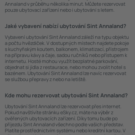
Annaland v průběhu několika minut. Můžete rezervovat
pouze ubytovací zařízení nebo i ubytování s letem.
Jaké vybavení nabízí ubytování Sint Annaland?
Vybavení ubytování Sint Annaland záleží na typu objektu
a počtu hvězdiček. V dostupných místech najdete pokoje
s kuchyňským koutem, balkonem, klimatizací, přístrojem
na přípravu kávy a čaje, sadou ručníků nebo přístupem k
internetu. Hosté mohou využít bezplatné parkování,
objednat si jídla z restaurace, nebo mohou zvolit hotel s
bazénem. Ubytování Sint Annaland lze navíc rezervovat
se službou přepravy z nebo na letiště.
Kde mohu rezervovat ubytování Sint Annaland?
Ubytování Sint Annaland lze rezervovat přes internet.
Pokud navštívíte stránku eSky.cz, máte na výběr z
ověřených ubytovacích zařízení. Díky tomu bude po
příjezdu Sint Annaland všechno podle vašich představ.
Platíte prostřednictvím systému nebo kreditní kartou. V