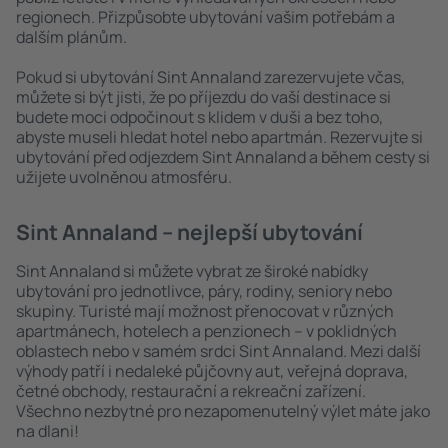
regionech. Přizpůsobte ubytování vašim potřebám a
dalším plánům.
Pokud si ubytování Sint Annaland zarezervujete včas,
můžete si být jisti, že po příjezdu do vaší destinace si
budete moci odpočinout s klidem v duši a bez toho,
abyste museli hledat hotel nebo apartmán. Rezervujte si
ubytování před odjezdem Sint Annaland a během cesty si
užijete uvolněnou atmosféru.
Sint Annaland – nejlepší ubytování
Sint Annaland si můžete vybrat ze široké nabídky
ubytování pro jednotlivce, páry, rodiny, seniory nebo
skupiny. Turisté mají možnost přenocovat v různých
apartmánech, hotelech a penzionech – v poklidných
oblastech nebo v samém srdci Sint Annaland. Mezi další
výhody patří i nedaleké půjčovny aut, veřejná doprava,
četné obchody, restaurační a rekreační zařízení.
Všechno nezbytné pro nezapomenutelný výlet máte jako
na dlani!