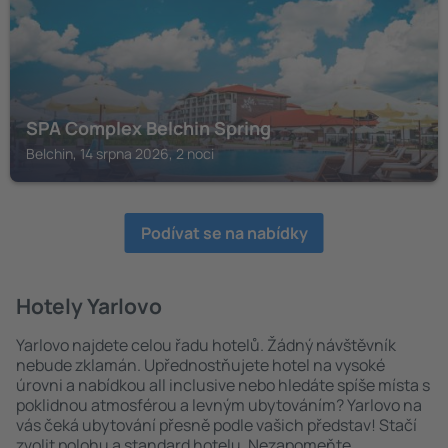
SPA Complex Belchin Spring
Belchin, 14 srpna 2026, 2 noci
Podívat se na nabídky
Hotely Yarlovo
Yarlovo najdete celou řadu hotelů. Žádný návštěvník
nebude zklamán. Upřednostňujete hotel na vysoké
úrovni a nabídkou all inclusive nebo hledáte spíše místa s
poklidnou atmosférou a levným ubytováním? Yarlovo na
vás čeká ubytování přesně podle vašich představ! Stačí
zvolit polohu a standard hotelu. Nezapomeňte