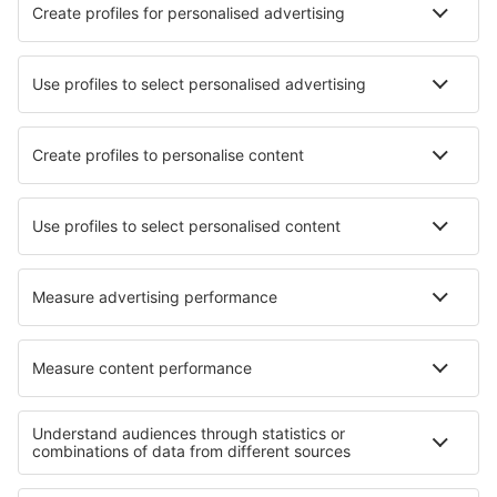
Nejlepší hotely - města
Hotely in Essenbach
Hotely in Agios Myronas
Hotely in Saint-Reverien
Hotely in Roquevaire
Hotely in Unha
Hotely Nitrianske Rudno
Hotely in Rogers Pass
Hotely in Sarbi
Hotely in Goshen
Hotely in Stottera
Nejlepší hotely - regiony
Hotely v Silistře
Hotely v Loveče
Hotely v Kjustendilu
Hotely v Kardžali
Hotely ve Vrace
Hotely na Nosy Be
Hotely v oblasti Davos-Klosters