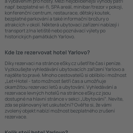
a vybavením pro hosty. Mezi nejoblíbenější výhody patří
např. bezplatné wi-fi, SPA areál, minibar/trezor v pokoji,
konferenční centrum, restaurace, dětský koutek,
bezplatné parkování a také informační brožury o
atrakcích v okolí. Některá ubytovací zařízení nabízejí i
transport z/na letiště nebo poznávací výlety po
historických památkách Yarlovo.
Kde lze rezervovat hotel Yarlovo?
Díky rezervaci na stránce eSky.cz ušetříte čas i peníze.
Vyzkoušejte vyhledávání ubytovacích zařízení Yarlovo a
najděte to pravé. Mnoho cestovatelů si oblíbilo i možnost
„Let+Hotel - tato možnost šetří čas a umožňuje
okamžitou rezervaci letů a ubytování. Vyhledávání a
rezervace levných hotelů na stránce eSky.cz jsou
dostupné na hlavní stránce v sekci „Ubytování“. Nevíte,
zda se plánovaný let uskuteční? Ověřte si, že vámi
zvolený objekt nabízí možnost bezplatného zrušení
rezervace.
Kolik stojí hotel Yarlovo?