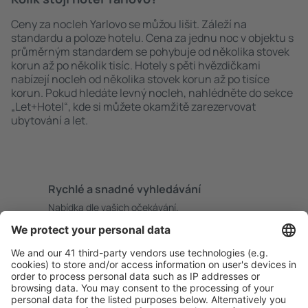
Ceny za nocleh Yarlovo se můžou lišit. Záleží na
standardu a poloze hotelu. Cena za jednu noc v objektu s
průměrným standardem se pohybuje od několika stovek
korun až po několik tisíc. Hotely s pěti hvězdičkami
nabízejí nocleh od několika stovek korun až po tisíce
korun. Pokud hledáte levný nocleh, nahlédněte do sekce
„Let+Hotel“, kde si můžete okamžitě zarezervovat
ubytování a let.
Rychlé a snadné vyhledávání
Nabídka dle vašich očekávání.
Pečlivé plánování
Bezproblémová rezervace s možností bezplatného
zrušení.