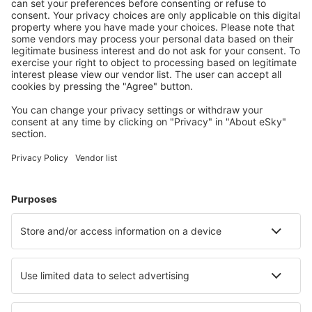
S námi ušetříte
Atraktivní ceny a speciální nabídky pro přihlášené
uživatele.
Ubytování dle vašeho gusta
Vyberte si z více než 1.3 milionu zařízení: hotelů,
apartmánů, chat a dalších.
Nejvyhledávanější hotely uživateli eSky
Hotely v Bulharsku - Oblíbená města
Hotely v Burgasu
Hotely in Sozopol
Hotely ve Varně
Hotely v Sofii
Hotely in Sunny Beach
Hotely in Dimitrovgrad
Hotely in Boazat
Hotely in Balchik
Hotely Ardino
Hotely in Elenite