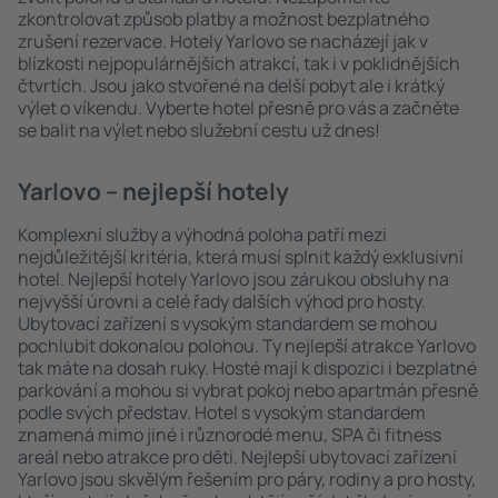
zkontrolovat způsob platby a možnost bezplatného
zrušení rezervace. Hotely Yarlovo se nacházejí jak v
blízkosti nejpopulárnějších atrakcí, tak i v poklidnějších
čtvrtích. Jsou jako stvořené na delší pobyt ale i krátký
výlet o víkendu. Vyberte hotel přesně pro vás a začněte
se balit na výlet nebo služební cestu už dnes!
Yarlovo – nejlepší hotely
Komplexní služby a výhodná poloha patří mezi
nejdůležitější kritéria, která musí splnit každý exklusivní
hotel. Nejlepší hotely Yarlovo jsou zárukou obsluhy na
nejvyšší úrovni a celé řady dalších výhod pro hosty.
Ubytovací zařízení s vysokým standardem se mohou
pochlubit dokonalou polohou. Ty nejlepší atrakce Yarlovo
tak máte na dosah ruky. Hosté mají k dispozici i bezplatné
parkování a mohou si vybrat pokoj nebo apartmán přesně
podle svých představ. Hotel s vysokým standardem
znamená mimo jiné i různorodé menu, SPA či fitness
areál nebo atrakce pro děti. Nejlepší ubytovací zařízení
Yarlovo jsou skvělým řešením pro páry, rodiny a pro hosty,