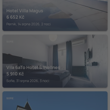
Hotel Villa Magus
6 652
Kč
Pernik, 14 srpna 2026, 2 noci
SOFIE
Vila 6aTo Hotel & Wellnes
5 910
Kč
Sofie, 31 srpna 2026, 3 noci
SOFIE