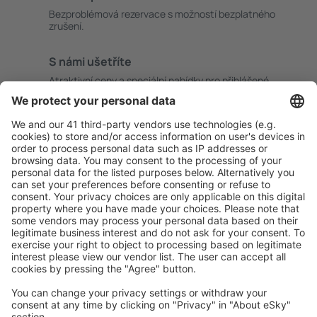
Bezproblémová rezervace s možností bezplatného
zrušení.
S námi ušetříte
Atraktivní ceny a speciální nabídky pro přihlášené
uživatele.
Ubytování dle vašeho gusta
Vyberte si z více než 1.3 milionu zařízení: hotelů,
apartmánů, chat a dalších.
Uživateli eSky nejčastěji hledané ubytování
Ubytování v Kanadě - Oblíbená města
Ubytování v Calgary
Ubytování v Torontu
Ubytování v Edmontonu (AB)
Ubytování v Montrealu