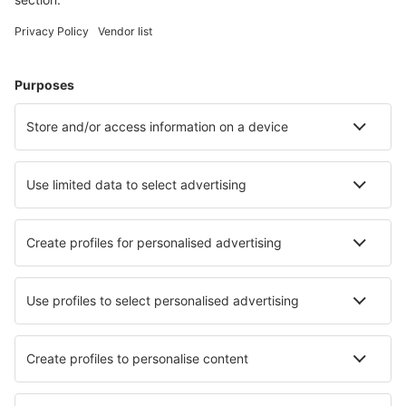
Ubytování ve Vancouveru
Ubytování in Gravenhurst
Ubytování in Chilliwack
Ubytování in Saint Joachim
Ubytování in Piedmont
Ubytování in Richmond
Nejlepší ubytování - města
Ubytování in Passariano
Ubytování in Medisoru Mic
Ubytování in Wolka Kosowska
Ubytování in Heidesheim am Rhein
Ubytování in Cermenate
Ubytování in Áno Khóra
Ubytování in Karlovac
Ubytování in Sankt Georgen ob Murau
Ubytování in Euerdorf
Ubytování in Nadiad