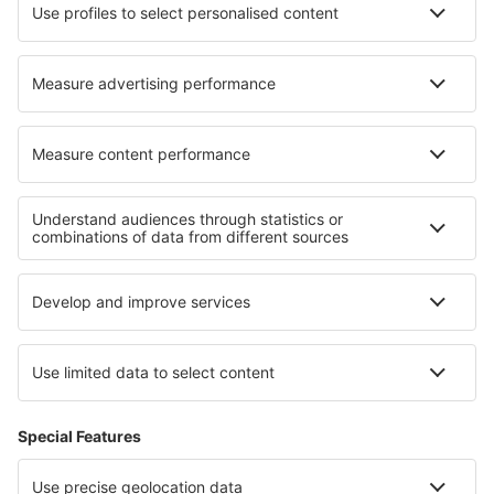
Nejlepší ubytování - regiony
Ubytování na Ostrově prince Edwarda
Ubytování v Národním parku Banff
Ubytování v Národním parku Jasper
Ubytování v Central Anatolia
Ubytování in Mesa Verde National Park
Ubytování na ostrově Sylt
Ubytování v Tambopata
Ubytování in Wolfgangsee