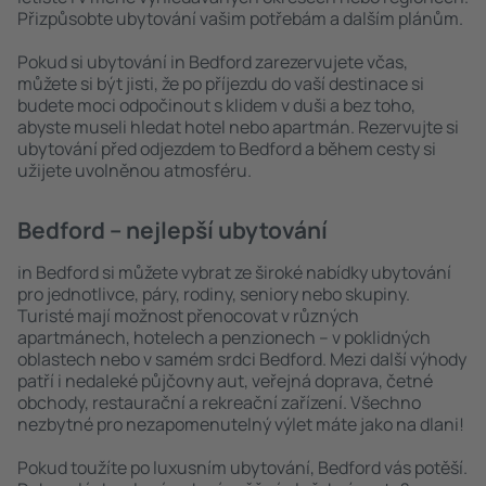
Přizpůsobte ubytování vašim potřebám a dalším plánům.
Pokud si ubytování in Bedford zarezervujete včas,
můžete si být jisti, že po příjezdu do vaší destinace si
budete moci odpočinout s klidem v duši a bez toho,
abyste museli hledat hotel nebo apartmán. Rezervujte si
ubytování před odjezdem to Bedford a během cesty si
užijete uvolněnou atmosféru.
Bedford – nejlepší ubytování
in Bedford si můžete vybrat ze široké nabídky ubytování
pro jednotlivce, páry, rodiny, seniory nebo skupiny.
Turisté mají možnost přenocovat v různých
apartmánech, hotelech a penzionech – v poklidných
oblastech nebo v samém srdci Bedford. Mezi další výhody
patří i nedaleké půjčovny aut, veřejná doprava, četné
obchody, restaurační a rekreační zařízení. Všechno
nezbytné pro nezapomenutelný výlet máte jako na dlani!
Pokud toužíte po luxusním ubytování, Bedford vás potěší.