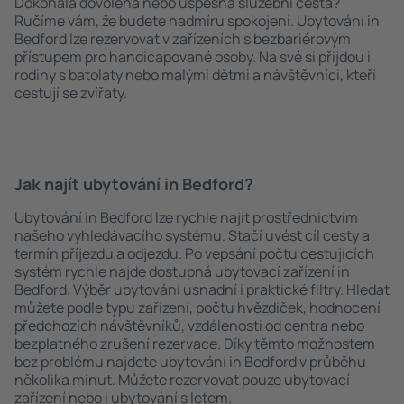
Dokonalá dovolená nebo úspěšná služební cesta?
Ručíme vám, že budete nadmíru spokojeni. Ubytování in
Bedford lze rezervovat v zařízeních s bezbariérovým
přístupem pro handicapované osoby. Na své si přijdou i
rodiny s batolaty nebo malými dětmi a návštěvníci, kteří
cestují se zvířaty.
Jak najít ubytování in Bedford?
Ubytování in Bedford lze rychle najít prostřednictvím
našeho vyhledávacího systému. Stačí uvést cíl cesty a
termín příjezdu a odjezdu. Po vepsání počtu cestujících
systém rychle najde dostupná ubytovací zařízení in
Bedford. Výběr ubytování usnadní i praktické filtry. Hledat
můžete podle typu zařízení, počtu hvězdiček, hodnocení
předchozích návštěvníků, vzdálenosti od centra nebo
bezplatného zrušení rezervace. Díky těmto možnostem
bez problému najdete ubytování in Bedford v průběhu
několika minut. Můžete rezervovat pouze ubytovací
zařízení nebo i ubytování s letem.