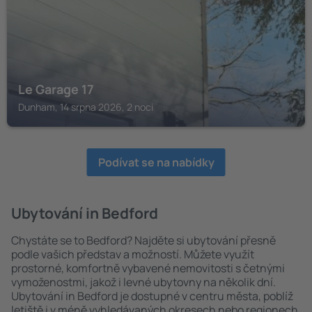
Le Garage 17
Dunham, 14 srpna 2026, 2 noci
Podívat se na nabídky
Ubytování in Bedford
Chystáte se to Bedford? Najděte si ubytování přesně
podle vašich představ a možností. Můžete využít
prostorné, komfortně vybavené nemovitosti s četnými
vymoženostmi, jakož i levné ubytovny na několik dní.
Ubytování in Bedford je dostupné v centru města, poblíž
letiště i v méně vyhledávaných okresech nebo regionech.