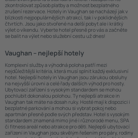
zkontrolovat způsob platby a možnost bezplatného
zrušení rezervace. Hotely in Vaughan se nacházejí jak v
blízkosti nejpopulárnějších atrakcí, tak i v poklidnějších
čtvrtích. Jsou jako stvořené na delší pobyt ale i krátký
výlet o víkendu. Vyberte hotel přesně pro vás a začněte
se balit na výlet nebo služební cestu už dnes!
Vaughan – nejlepší hotely
Komplexní služby a výhodná poloha patří mezi
nejdůležitější kritéria, která musí splnit každý exklusivní
hotel. Nejlepší hotely in Vaughan jsou zárukou obsluhy
na nejvyšší úrovni a celé řady dalších výhod pro hosty.
Ubytovací zařízení s vysokým standardem se mohou
pochlubit dokonalou polohou. Ty nejlepší atrakce in
Vaughan tak máte na dosah ruky. Hosté mají k dispozici i
bezplatné parkování a mohou si vybrat pokoj nebo
apartmán přesně podle svých představ. Hotel s vysokým
standardem znamená mimo jiné i různorodé menu, SPA
či fitness areál nebo atrakce pro děti. Nejlepší ubytovací
zařízení in Vaughan jsou skvělým řešením pro páry, rodiny