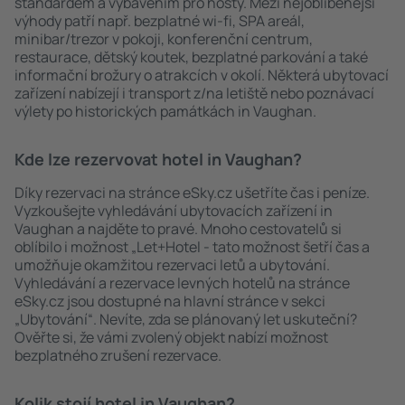
standardem a vybavením pro hosty. Mezi nejoblíbenější
výhody patří např. bezplatné wi-fi, SPA areál,
minibar/trezor v pokoji, konferenční centrum,
restaurace, dětský koutek, bezplatné parkování a také
informační brožury o atrakcích v okolí. Některá ubytovací
zařízení nabízejí i transport z/na letiště nebo poznávací
výlety po historických památkách in Vaughan.
Kde lze rezervovat hotel in Vaughan?
Díky rezervaci na stránce eSky.cz ušetříte čas i peníze.
Vyzkoušejte vyhledávání ubytovacích zařízení in
Vaughan a najděte to pravé. Mnoho cestovatelů si
oblíbilo i možnost „Let+Hotel - tato možnost šetří čas a
umožňuje okamžitou rezervaci letů a ubytování.
Vyhledávání a rezervace levných hotelů na stránce
eSky.cz jsou dostupné na hlavní stránce v sekci
„Ubytování“. Nevíte, zda se plánovaný let uskuteční?
Ověřte si, že vámi zvolený objekt nabízí možnost
bezplatného zrušení rezervace.
Kolik stojí hotel in Vaughan?