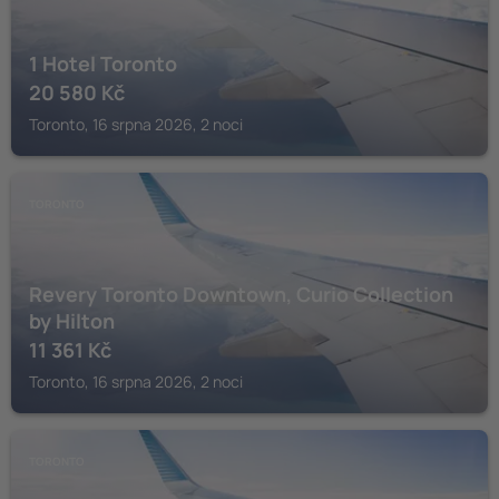
1 Hotel Toronto
20 580
Kč
Toronto, 16 srpna 2026, 2 noci
TORONTO
Revery Toronto Downtown, Curio Collection
by Hilton
11 361
Kč
Toronto, 16 srpna 2026, 2 noci
TORONTO