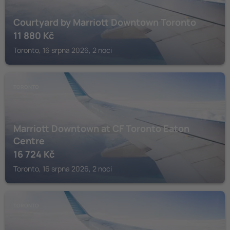
Courtyard by Marriott Downtown Toronto
11 880
Kč
Toronto, 16 srpna 2026, 2 noci
TORONTO
Marriott Downtown at CF Toronto Eaton
Centre
16 724
Kč
Toronto, 16 srpna 2026, 2 noci
TORONTO