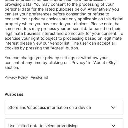
S námi ušetříte
Atraktivní ceny a speciální nabídky pro přihlášené
uživatele.
Ubytování dle vašeho gusta
Vyberte si z více než 1.3 milionu zařízení: hotelů,
apartmánů, chat a dalších.
Nejvyhledávanější hotely uživateli eSky
Hotely v Kanadě - Oblíbená města
Hotely v Torontu
Hotely v Edmontonu (AB)
Hotely v Montrealu
Hotely ve Vancouveru
Hotely v Calgary
Hotely in Port Elgin
Hotely in Leamington
Hotely in Burnaby