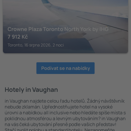
Crowne Plaza Toronto North York by IHG
7 912
Kč
Toronto, 16 srpna 2026, 2 noci
Podívat se na nabídky
Hotely in Vaughan
in Vaughan najdete celou řadu hotelů. Žádný návštěvník
nebude zklamán. Upřednostňujete hotel na vysoké
úrovni a nabídkou all inclusive nebo hledáte spíše místa s
poklidnou atmosférou a levným ubytováním? in Vaughan
na vás čeká ubytování přesně podle vašich představ!
Stačí zvolit polohu a standard hotelu. Nezapomeňte