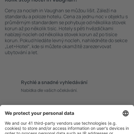
Ceny za nocleh in Vaughan se můžou lišit. Záleží na
standardu a poloze hotelu. Cena za jednu noc v objektu s
průměrným standardem se pohybuje od několika stovek
korun až po několik tisíc. Hotely s pěti hvězdičkami
nabízejí nocleh od několika stovek korun až po tisíce
korun. Pokud hledáte levný nocleh, nahlédněte do sekce
„Let+Hotel“, kde si můžete okamžitě zarezervovat
ubytování a let.
Rychlé a snadné vyhledávání
Nabídka dle vašich očekávání.
Pečlivé plánování
Bezproblémová rezervace s možností bezplatného
zrušení.