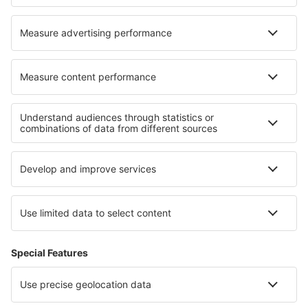
Nejlepší ubytování - regiony
Ubytování v Národním parku Jasper
Ubytování na Ostrově prince Edwarda
Ubytování v Národním parku Banff
Ubytování na Benátské riviéře
Ubytování v Bodrumu
Ubytování v Alta-Snowbird
Ubytování v Tunisku
Ubytování in Niagara Falls