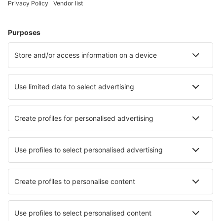
Ubytování v Montrealu
Ubytování v Torontu
Ubytování ve Vancouveru
Ubytování in Belleville
Ubytování in Mississauga
Ubytování Nobel
Ubytování in Cavendish
Ubytování in Saguenay
Nejlepší ubytování - města
Ubytování in Rossano
Ubytování in Carrapateira
Ubytování in Arrowhead
Ubytování in Torre de Santa Maria
Ubytování in Outokumpu
Ubytování in Reinhardshagen
Ubytování in Saint-Cere
Ubytování in Ballabio
Ubytování in Zerf
Ubytování Rauhala