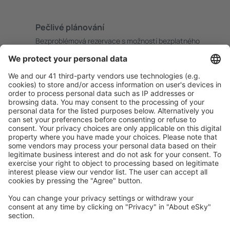
Pečlivé plánování
Bezproblémová rezervace s možností bezplatného
zrušení.
S námi ušetříte
Atraktivní ceny a speciální nabídky pro přihlášené
uživatele.
Ubytování dle vašeho gusta
Vyberte si z více než 1.3 milionu zařízení: hotelů,
apartmánů, chat a dalších.
Uživateli eSky nejčastěji hledané ubytování
Ubytování v Kanadě - Oblíbená města
Ubytování v Edmontonu (AB)
Ubytování v Calgary