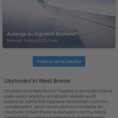
Auberge du Vignoble Bromont
Bromont, 14 srpna 2026, 2 noci
Podívat se na nabídky
Ubytování in West Brome
Chystáte se to West Brome? Najděte si ubytování přesně
podle vašich představ a možností. Můžete využít
prostorné, komfortně vybavené nemovitosti s četnými
vymoženostmi, jakož i levné ubytovny na několik dní.
Ubytování in West Brome je dostupné v centru města,
poblíž letiště i v méně vyhledávaných okresech nebo