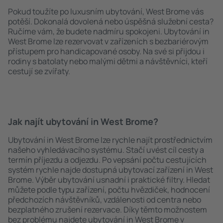
Pokud toužíte po luxusním ubytování, West Brome vás
potěší. Dokonalá dovolená nebo úspěšná služební cesta?
Ručíme vám, že budete nadmíru spokojeni. Ubytování in
West Brome lze rezervovat v zařízeních s bezbariérovým
přístupem pro handicapované osoby. Na své si přijdou i
rodiny s batolaty nebo malými dětmi a návštěvníci, kteří
cestují se zvířaty.
Jak najít ubytování in West Brome?
Ubytování in West Brome lze rychle najít prostřednictvím
našeho vyhledávacího systému. Stačí uvést cíl cesty a
termín příjezdu a odjezdu. Po vepsání počtu cestujících
systém rychle najde dostupná ubytovací zařízení in West
Brome. Výběr ubytování usnadní i praktické filtry. Hledat
můžete podle typu zařízení, počtu hvězdiček, hodnocení
předchozích návštěvníků, vzdálenosti od centra nebo
bezplatného zrušení rezervace. Díky těmto možnostem
bez problému najdete ubytování in West Brome v