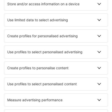
Hotely v Limónu
Nejlepší hotely - města
Hotely in Methnoni
Hotely in Rabanal Del Camino
Hotely in Port Washington
Hotely in Ontigola
Hotely in Póvoa de Santa Iria
Hotely in Paradise Valley
Hotely in Puck
Hotely in Canalicchio
Hotely in Yeniceköy
Hotely in Artesia
Nejlepší hotely - regiony
Hotely v Costa Rica
Hotely v Arenal Volcano National Park
Hotely in Manuel Antonio National Park