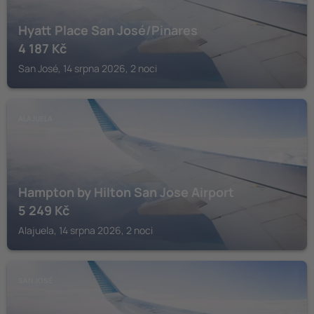
Hyatt Place San José/Pinares
4 187
Kč
San José, 14 srpna 2026, 2 noci
ALAJUELA
Hampton by Hilton San Jose Airport
5 249
Kč
Alajuela, 14 srpna 2026, 2 noci
SAN JOSÉ