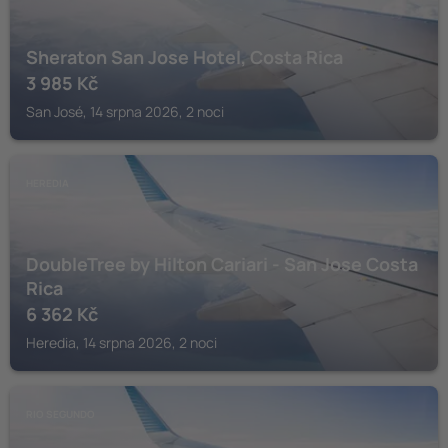
Sheraton San Jose Hotel, Costa Rica
3 985
Kč
San José, 14 srpna 2026, 2 noci
HEREDIA
DoubleTree by Hilton Cariari - San Jose Costa
Rica
6 362
Kč
Heredia, 14 srpna 2026, 2 noci
RIO SEGUNDO