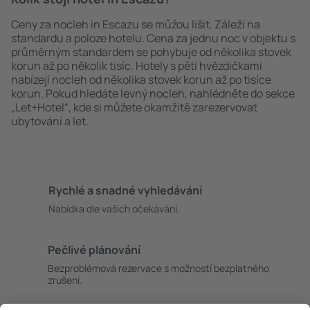
Ceny za nocleh in Escazu se můžou lišit. Záleží na
standardu a poloze hotelu. Cena za jednu noc v objektu s
průměrným standardem se pohybuje od několika stovek
korun až po několik tisíc. Hotely s pěti hvězdičkami
nabízejí nocleh od několika stovek korun až po tisíce
korun. Pokud hledáte levný nocleh, nahlédněte do sekce
„Let+Hotel“, kde si můžete okamžitě zarezervovat
ubytování a let.
Rychlé a snadné vyhledávání
Nabídka dle vašich očekávání.
Pečlivé plánování
Bezproblémová rezervace s možností bezplatného
zrušení.