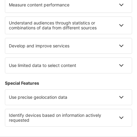
Hotely v La Amistad International Park
Hotely in Corcovado National Park
Hotely v Národní park Augrabies Falls
Hotely in Campeche
Hotely in Podhale and Orava
Hotely v Národní park Capitol Reef
Hotely v Dolní Kalifornii