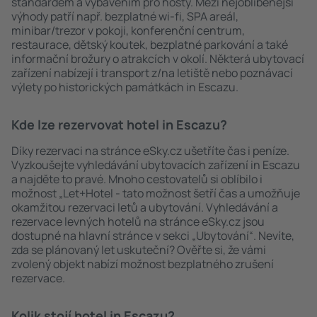
standardem a vybavením pro hosty. Mezi nejoblíbenější
výhody patří např. bezplatné wi-fi, SPA areál,
minibar/trezor v pokoji, konferenční centrum,
restaurace, dětský koutek, bezplatné parkování a také
informační brožury o atrakcích v okolí. Některá ubytovací
zařízení nabízejí i transport z/na letiště nebo poznávací
výlety po historických památkách in Escazu.
Kde lze rezervovat hotel in Escazu?
Díky rezervaci na stránce eSky.cz ušetříte čas i peníze.
Vyzkoušejte vyhledávání ubytovacích zařízení in Escazu
a najděte to pravé. Mnoho cestovatelů si oblíbilo i
možnost „Let+Hotel - tato možnost šetří čas a umožňuje
okamžitou rezervaci letů a ubytování. Vyhledávání a
rezervace levných hotelů na stránce eSky.cz jsou
dostupné na hlavní stránce v sekci „Ubytování“. Nevíte,
zda se plánovaný let uskuteční? Ověřte si, že vámi
zvolený objekt nabízí možnost bezplatného zrušení
rezervace.
Kolik stojí hotel in Escazu?