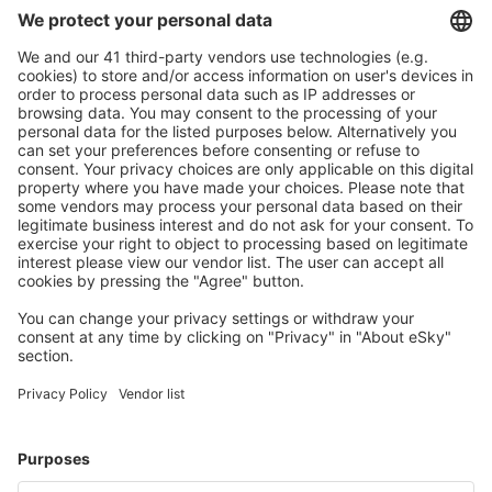
S námi ušetříte
Atraktivní ceny a speciální nabídky pro přihlášené
uživatele.
Ubytování dle vašeho gusta
Vyberte si z více než 1.3 milionu zařízení: hotelů,
apartmánů, chat a dalších.
Nejvyhledávanější hotely uživateli eSky
Hotely v Kostarice - Oblíbená města
Hotely v San José
Hotely v Tamarindu
Hotely in Jaco
Hotely in Puerto Viejo
Hotely ve Fortuně
Hotely in El Fosforo
Hotely Charcos
Hotely Nicoya Peninsula
Hotely in Marbella