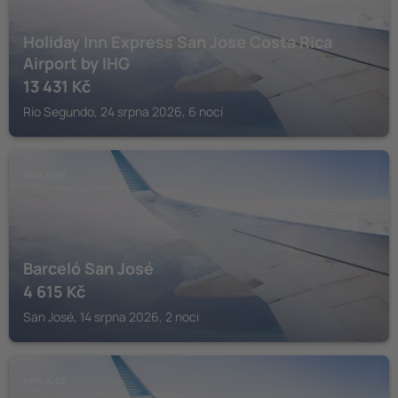
Holiday Inn Express San Jose Costa Rica
Airport by IHG
13 431
Kč
Rio Segundo, 24 srpna 2026, 6 nocí
SAN JOSÉ
Barceló San José
4 615
Kč
San José, 14 srpna 2026, 2 noci
SAN JOSÉ