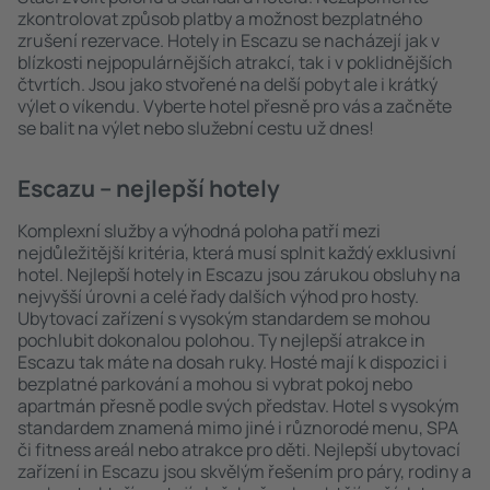
zkontrolovat způsob platby a možnost bezplatného
zrušení rezervace. Hotely in Escazu se nacházejí jak v
blízkosti nejpopulárnějších atrakcí, tak i v poklidnějších
čtvrtích. Jsou jako stvořené na delší pobyt ale i krátký
výlet o víkendu. Vyberte hotel přesně pro vás a začněte
se balit na výlet nebo služební cestu už dnes!
Escazu – nejlepší hotely
Komplexní služby a výhodná poloha patří mezi
nejdůležitější kritéria, která musí splnit každý exklusivní
hotel. Nejlepší hotely in Escazu jsou zárukou obsluhy na
nejvyšší úrovni a celé řady dalších výhod pro hosty.
Ubytovací zařízení s vysokým standardem se mohou
pochlubit dokonalou polohou. Ty nejlepší atrakce in
Escazu tak máte na dosah ruky. Hosté mají k dispozici i
bezplatné parkování a mohou si vybrat pokoj nebo
apartmán přesně podle svých představ. Hotel s vysokým
standardem znamená mimo jiné i různorodé menu, SPA
či fitness areál nebo atrakce pro děti. Nejlepší ubytovací
zařízení in Escazu jsou skvělým řešením pro páry, rodiny a