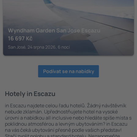
Wyndham Garden San Jose Escazu
16 697
Kč
San José, 24 srpna 2026, 6 nocí
Podívat se na nabídky
Hotely in Escazu
in Escazu najdete celou řadu hotelů. Žádný návštěvník
nebude zklamán. Upřednostňujete hotel na vysoké
úrovni a nabídkou all inclusive nebo hledáte spíše místa s
poklidnou atmosférou a levným ubytováním? in Escazu
na vás čeká ubytování přesně podle vašich představ!
Stačí zvolit polohu a standard hotelu. Nezapomeňte