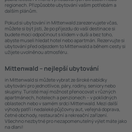
regionech. Přizpůsobte ubytování vašim potřebám a
dalším plánům.
Pokud si ubytování in Mittenwald zarezervujete včas,
můžete si být jisti, že po příjezdu do vaší destinace si
budete moci odpočinout s klidem v duši a bez toho,
abyste museli hledat hotel nebo apartmán. Rezervujte si
ubytování před odjezdem to Mittenwald a během cesty si
užijete uvolněnou atmosféru.
Mittenwald – nejlepší ubytování
in Mittenwald si můžete vybrat ze široké nabídky
ubytování pro jednotlivce, páry, rodiny, seniory nebo
skupiny. Turisté mají možnost přenocovat v různých
apartmánech, hotelech a penzionech – v poklidných
oblastech nebo v samém srdci Mittenwald. Mezi další
výhody patří i nedaleké půjčovny aut, veřejná doprava,
četné obchody, restaurační a rekreační zařízení.
Všechno nezbytné pro nezapomenutelný výlet máte jako
na dlani!