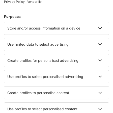
Ubytování in Zingst
Ubytování Westerhever
Ubytování v Heringsdorfu
Ubytování v Kasselu
Ubytování in Monschau
Ubytování in Keitum
Ubytování in Bad Reichenhall
Ubytování in Wiesbaden
Nejlepší ubytování - města
Ubytování in Gerra
Ubytování in Yerres
Ubytování in Kmetovtsi
Ubytování in Wisdom
Ubytování in Lincoln Park
Ubytování in Górzno k. Ostrowa
Ubytování Ban Khlong Phruan
Ubytování in Heddon on the Wall
Ubytování in Bozburun