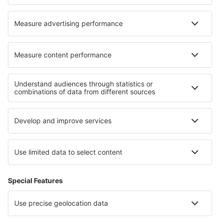
Ubytování in Guarumal
Nejlepší ubytování - regiony
Ubytování v Dolním Sasku
Ubytování in Saxon Switzerland
Ubytování in Lake Constance
Ubytování v Bavorsku
Ubytování on East Frisian Islands
Ubytování v Valmeinier
Ubytování v Torres del Paine
Ubytování v Apulii
Ubytování na Ostrově prince Edwarda
Ubytování v Paphosu