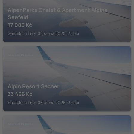
AlpenParks Chalet & Apartment Alpina
Seefeld
17 086
Kč
Seefeld in Tirol, 08 srpna 2026, 2 noci
SEEFELD IN TIROL
Alpin Resort Sacher
33 466
Kč
Seefeld in Tirol, 08 srpna 2026, 2 noci
SEEFELD IN TIROL