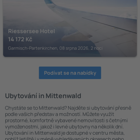
Riessersee Hotel
14 172
Kč
Garmisch-Partenkirchen, 08 srpna 2026, 2 noci
Podívat se na nabídky
Ubytování in Mittenwald
Chystáte se to Mittenwald? Najděte si ubytování přesně
podle vašich představ a možností. Můžete využít
prostorné, komfortně vybavené nemovitosti s četnými
vymoženostmi, jakož i levné ubytovny na několik dní.
Ubytování in Mittenwald je dostupné v centru města,
poblíž letiště i v méně vyhledávaných okresech nebo