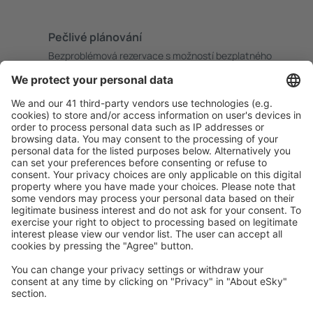
Pečlivé plánování
Bezproblémová rezervace s možností bezplatného
zrušení.
S námi ušetříte
Atraktivní ceny a speciální nabídky pro přihlášené
uživatele.
Ubytování dle vašeho gusta
Vyberte si z více než 1.3 milionu zařízení: hotelů,
apartmánů, chat a dalších.
Uživateli eSky nejčastěji hledané ubytování
Ubytování v Německu - Oblíbená města
Ubytování in Grömitz
Ubytování ve Westerlandu