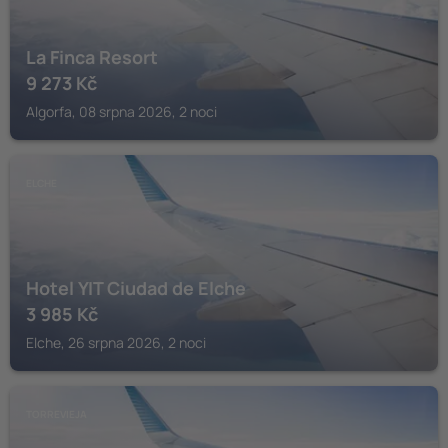
La Finca Resort
9 273
Kč
Algorfa, 08 srpna 2026, 2 noci
ELCHE
Hotel YIT Ciudad de Elche
3 985
Kč
Elche, 26 srpna 2026, 2 noci
TORREVIEJA