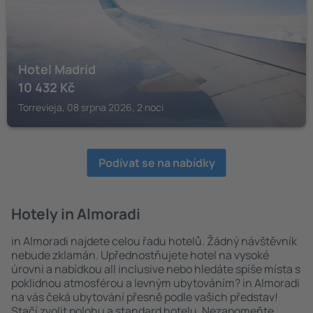
Hotel Madrid
10 432
Kč
Torrevieja, 08 srpna 2026, 2 noci
Podívat se na nabídky
Hotely in Almoradi
in Almoradi najdete celou řadu hotelů. Žádný návštěvník
nebude zklamán. Upřednostňujete hotel na vysoké
úrovni a nabídkou all inclusive nebo hledáte spíše místa s
poklidnou atmosférou a levným ubytováním? in Almoradi
na vás čeká ubytování přesně podle vašich představ!
Stačí zvolit polohu a standard hotelu. Nezapomeňte