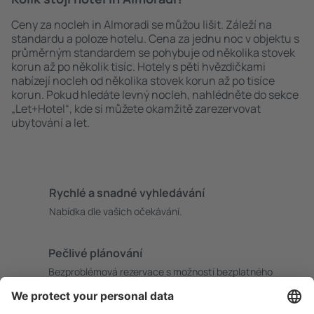
Ceny za nocleh in Almoradi se můžou lišit. Záleží na
standardu a poloze hotelu. Cena za jednu noc v objektu s
průměrným standardem se pohybuje od několika stovek
korun až po několik tisíc. Hotely s pěti hvězdičkami
nabízejí nocleh od několika stovek korun až po tisíce
korun. Pokud hledáte levný nocleh, nahlédněte do sekce
„Let+Hotel“, kde si můžete okamžitě zarezervovat
ubytování a let.
Rychlé a snadné vyhledávání
Nabídka dle vašich očekávání.
Pečlivé plánování
Bezproblémová rezervace s možností bezplatného
zrušení.