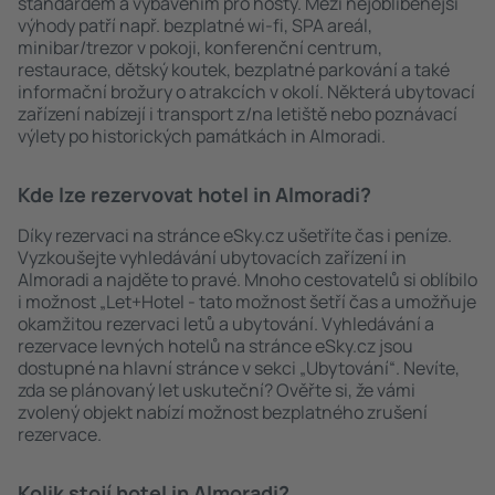
standardem a vybavením pro hosty. Mezi nejoblíbenější
výhody patří např. bezplatné wi-fi, SPA areál,
minibar/trezor v pokoji, konferenční centrum,
restaurace, dětský koutek, bezplatné parkování a také
informační brožury o atrakcích v okolí. Některá ubytovací
zařízení nabízejí i transport z/na letiště nebo poznávací
výlety po historických památkách in Almoradi.
Kde lze rezervovat hotel in Almoradi?
Díky rezervaci na stránce eSky.cz ušetříte čas i peníze.
Vyzkoušejte vyhledávání ubytovacích zařízení in
Almoradi a najděte to pravé. Mnoho cestovatelů si oblíbilo
i možnost „Let+Hotel - tato možnost šetří čas a umožňuje
okamžitou rezervaci letů a ubytování. Vyhledávání a
rezervace levných hotelů na stránce eSky.cz jsou
dostupné na hlavní stránce v sekci „Ubytování“. Nevíte,
zda se plánovaný let uskuteční? Ověřte si, že vámi
zvolený objekt nabízí možnost bezplatného zrušení
rezervace.
Kolik stojí hotel in Almoradi?