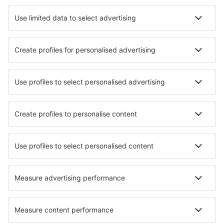
Hotely in Sant Feliu De Guixols
Nejlepší hotely - města
Hotely in Eybens
Hotely in Ayse
Hotely v Binghamtonu
Hotely in Krasnik
Hotely in Pederobba
Hotely in Chengde
Hotely in Vedano al Lambro
Hotely in Lipa Noi
Hotely in Tieschen
Hotely in Much Hadham
Nejlepší hotely - regiony
Hotely v La Palma
Hotely in Costa del Maresme
Hotely na Mallorce
Hotely na Menorce