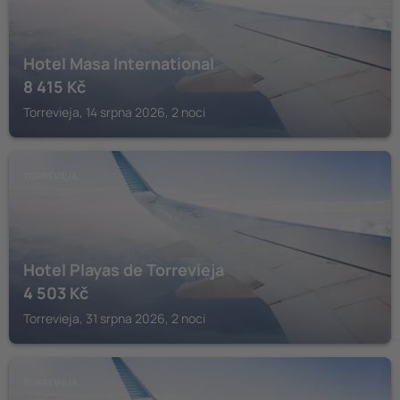
Hotel Masa International
8 415
Kč
Torrevieja, 14 srpna 2026, 2 noci
TORREVIEJA
Hotel Playas de Torrevieja
4 503
Kč
Torrevieja, 31 srpna 2026, 2 noci
TORREVIEJA