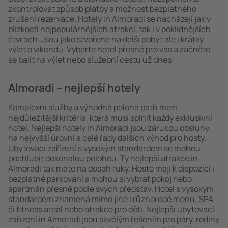
zkontrolovat způsob platby a možnost bezplatného
zrušení rezervace. Hotely in Almoradi se nacházejí jak v
blízkosti nejpopulárnějších atrakcí, tak i v poklidnějších
čtvrtích. Jsou jako stvořené na delší pobyt ale i krátký
výlet o víkendu. Vyberte hotel přesně pro vás a začněte
se balit na výlet nebo služební cestu už dnes!
Almoradi – nejlepší hotely
Komplexní služby a výhodná poloha patří mezi
nejdůležitější kritéria, která musí splnit každý exklusivní
hotel. Nejlepší hotely in Almoradi jsou zárukou obsluhy
na nejvyšší úrovni a celé řady dalších výhod pro hosty.
Ubytovací zařízení s vysokým standardem se mohou
pochlubit dokonalou polohou. Ty nejlepší atrakce in
Almoradi tak máte na dosah ruky. Hosté mají k dispozici i
bezplatné parkování a mohou si vybrat pokoj nebo
apartmán přesně podle svých představ. Hotel s vysokým
standardem znamená mimo jiné i různorodé menu, SPA
či fitness areál nebo atrakce pro děti. Nejlepší ubytovací
zařízení in Almoradi jsou skvělým řešením pro páry, rodiny