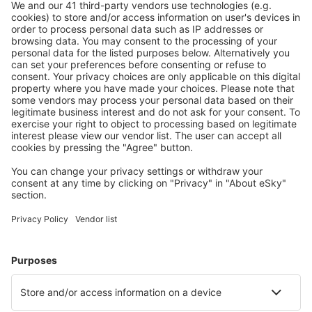
S námi ušetříte
Atraktivní ceny a speciální nabídky pro přihlášené
uživatele.
Ubytování dle vašeho gusta
Vyberte si z více než 1.3 milionu zařízení: hotelů,
apartmánů, chat a dalších.
Nejvyhledávanější hotely uživateli eSky
Hotely ve Španělsku - Oblíbená města
Hotely v Marbelle
Hotely v Madridu
Hotely v Barceloně
Hotely v Maladze
Hotely in Mijas
Hotely in Santa Cruz de Tenerife
Hotely in Cambrils
Hotely v Benalmádeně
Hotely in Cuenca