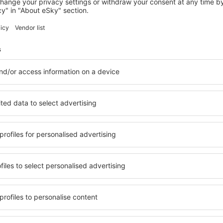
CALA'N BLANES
RVHotels Sea Club Menorca
12 232
Kč
Cala'n Blanes, 14 srpna 2026, 2 noci
Zobrazit více hotelů in Ferrerias
Ferrerias – nejl
lů. Žádný návštěvník nebude
Komplexní služby a výhodná 