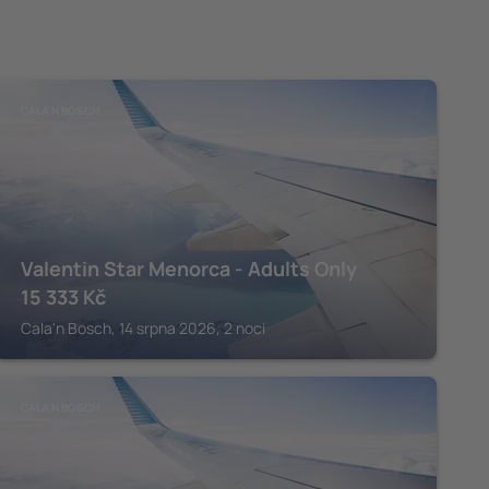
CALA'N BOSCH
Valentin Star Menorca - Adults Only
15 333
Kč
Cala'n Bosch, 14 srpna 2026, 2 noci
CALA'N BOSCH