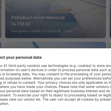
Palladium Hotel Menorca
14 733
Kč
Arenal d'en Castell, 01 září 2026, 2 noci
SON BOU
Valentin Son Bou
15 816
Kč
Son Bou, 14 srpna 2026, 2 noci