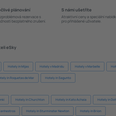
člivé plánování
S námi ušetříte
zproblémová rezervace s
Atraktivní ceny a speciální nabíd
žností bezplatného zrušení.
pro přihlášené uživatele.
teli eSky
Hotely in Mijas
Hotely v Madridu
Hotely v Marbelle
Hot
tely in Roquetas de Mar
Hotely in Sagunto
nki
Hotely in Churchton
Hotely in Kato Achaia
Hotely in Do
Canhestros
Hotely in Sturminster Newton
Hotely in Brion