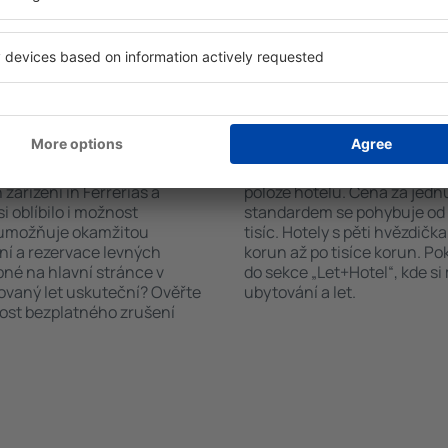
d vámi objeví všechna
nabízejí i transport z/na let
si pak můžete ověřit
historických památkách in F
platby za ubytování nebo
 od předchozích návštěvníků.
 Ferrerias?
Kolik stojí hotel in F
říte čas i peníze.
Ceny za nocleh in Ferrerias 
ařízení in Ferrerias a
poloze hotelu. Cena za jed
i oblíbilo i možnost
standardem se pohybuje od n
a umožňuje okamžitou
tisíc. Hotely s pěti hvězdičk
ní a rezervace levných
korun až po tisíce korun. P
pné na hlavní stránce v
do sekce „Let+Hotel“, kde s
novaný let uskuteční? Ověřte
ubytování a let.
nost bezplatného zrušení