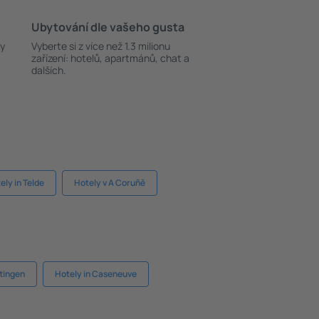
Ubytování dle vašeho gusta
ky
Vyberte si z více než 1.3 milionu
zařízení: hotelů, apartmánů, chat a
dalších.
ely in Telde
Hotely v A Coruñě
ttingen
Hotely in Caseneuve