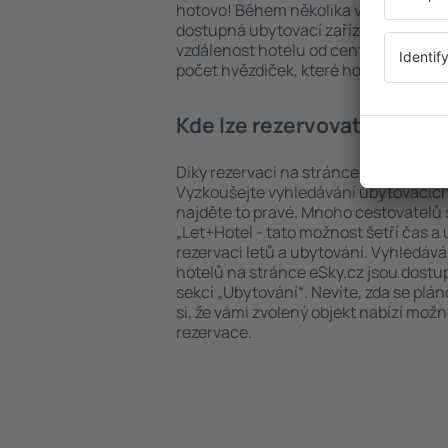
hotovo! Během několika vteřin se pře
dostupná ubytovací zařízení. Snadno 
vzdálenost hotelu od centra, způsob 
počet hvězdiček, které hotel obdržel
Kde lze rezervovat hotel in
Díky rezervaci na stránce eSky.cz ušet
Vyzkoušejte vyhledávání ubytovacích z
najděte to pravé. Mnoho cestovatelů s
„Let+Hotel - tato možnost šetří čas 
rezervaci letů a ubytování. Vyhledává
hotelů na stránce eSky.cz jsou dostu
sekci „Ubytování“. Nevíte, zda se plá
si, že vámi zvolený objekt nabízí mož
rezervace.