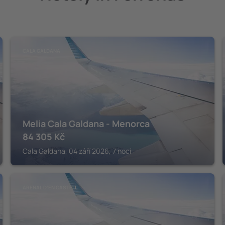
CALA GALDANA
Melia Cala Galdana - Menorca
84 305
Kč
Cala Galdana, 04 září 2026, 7 nocí
ARENAL D'EN CASTELL