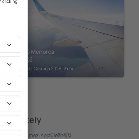
CALA'N BOSCH
Sol Falcó Menorca
24 026
Kč
Cala'n Bosch, 14 srpna 2026, 2 noci
epší hotely
poloha patří mezi nejdůležitější