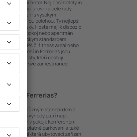
ždý exklusivní hotel. Nejlepší hotely in
hy na nejvyšší úrovni a celé řady
ytovací zařízení s vysokým
bit dokonalou polohou. Ty nejlepší
e na dosah ruky. Hosté mají k dispozici
ou si vybrat pokoj nebo apartmán
v. Hotel s vysokým standardem
odé menu, SPA či fitness areál nebo
ytovací zařízení in Ferrerias jsou
iny a pro hosty, kteří cestují
t školení pro své zaměstnance.
hotely in Ferrerias?
mezi objekty s různým standardem a
joblíbenější výhody patří např.
minibar/trezor v pokoji, konferenční
 koutek, bezplatné parkování a také
ch v okolí. Některá ubytovací zařízení