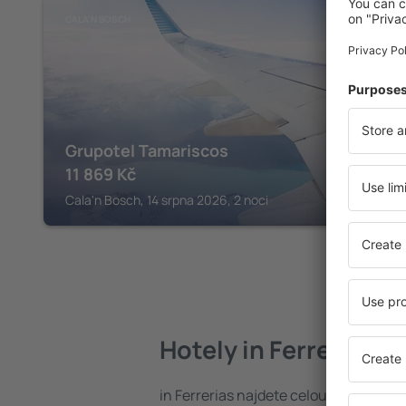
CALA'N BOSCH
Grupotel Tamariscos
11 869
Kč
Cala'n Bosch, 14 srpna 2026, 2 noci
Hotely in Ferrerias
in Ferrerias najdete celou řadu hote