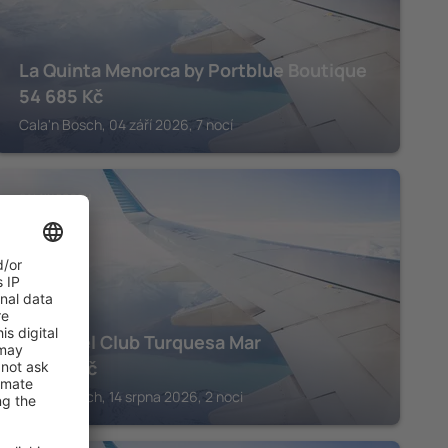
La Quinta Menorca by Portblue Boutique
54 685
Kč
Cala'n Bosch, 04 září 2026, 7 nocí
CALA'N BOSCH
Grupotel Club Turquesa Mar
12 881
Kč
Cala'n Bosch, 14 srpna 2026, 2 noci