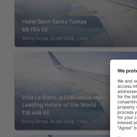
Hotel Seth Santo Tomas
69 704
Kč
Santo Tomas, 04 září 2026, 7 nocí
SANTO TOMAS
Villa Le Blanc, a Gran Meliá Hotel - The
Leading Hotels of the World
118 448
Kč
Santo Tomas, 04 září 2026, 7 nocí