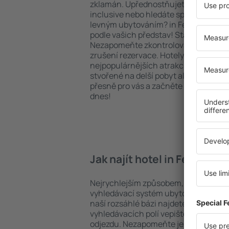
zklamán. Upřednostňujete hotel na vy
inclusive nebo hledáte spíše místa s
levným ubytováním? in Ferrerias na 
podle vašich představ! Stačí zvolit po
Nezapomeňte zkontrolovat způsob pl
zrušení rezervace. Hotely in Ferrerias 
nejpopulárnějších atrakcí, tak i v pokl
stvořené na delší pobyt ale i krátký vý
přesně pro vás a začněte se balit na 
dnes!
Jak najít hotel in Ferrerias?
Nejrychlejším způsobem, jak najít hotel
vyhledávací systém ubytovacích zaříz
naší rozsáhlé bázi najdete přesně to, 
vyhledávacích polí vepište cíl cesty a
odjezdu. Nezapomeňte ještě uvést po