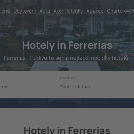
lená
Ubytování
Auta
Akční letenky
Atrakce
Charterové 
Hotely in Ferrerias
Ferrerias - Podívejte se na nejlepší nabídky hotelů!
Hotely in Ferrerias