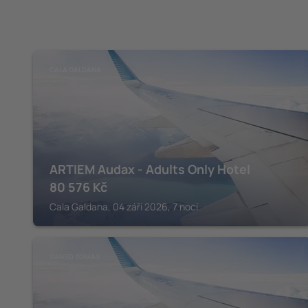
CALA GALDANA
ARTIEM Audax - Adults Only Hotel
80 576
Kč
Cala Galdana, 04 září 2026, 7 nocí
SANTO TOMAS