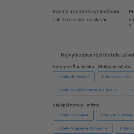
Rychlé a snadné vyhledávání
Pe
Nabídka dle vašich očekávání.
Be
mo
Nejvyhledávanější hotely uživa
Hotely ve Španělsku - Oblíbená města
Hotely v Barceloně
Hotely v Maladze
Hotely in Sant Ferran de ses Roques
Ho
Nejlepší hotely - města
Hotely in Alenquer
Hotely in Uusikaupu
Hotely in Lignières-Sonneville
Hotely 