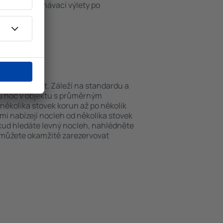
iště nebo poznávací výlety po
errerias.
errerias?
se můžou lišit. Záleží na standardu a
nu noc v objektu s průměrným
ěkolika stovek korun až po několik
ami nabízejí nocleh od několika stovek
okud hledáte levný nocleh, nahlédněte
i můžete okamžitě zarezervovat