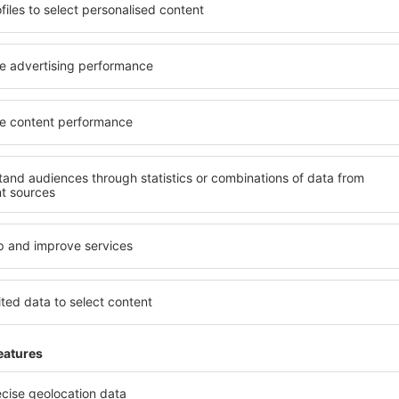
soké úrovni a nabídkou all
kritéria, která musí splnit ka
 poklidnou atmosférou a
Ferrerias jsou zárukou obslu
vás čeká ubytování přesně
dalších výhod pro hosty. Ub
lohu a standard hotelu.
standardem se mohou pochlu
atby a možnost bezplatného
atrakce in Ferrerias tak mát
se nacházejí jak v blízkosti
i bezplatné parkování a moh
idnějších čtvrtích. Jsou jako
přesně podle svých předsta
let o víkendu. Vyberte hotel
znamená mimo jiné i různor
výlet nebo služební cestu už
atrakce pro děti. Nejlepší ub
skvělým řešením pro páry, rod
služebně nebo chtějí pořáda
Jaké zařízení nabízí 
 in Ferrerias, je
Hotely in Ferrerias se řadí 
ení na stránce eSky. Díky
vybavením pro hosty. Mezi ne
co hledáte. Do
bezplatné wi-fi, SPA areál, 
 vyberte data příjezdu a
centrum, restaurace, dětský
čet hostů a pokojů. A máte
informační brožury o atrakcí