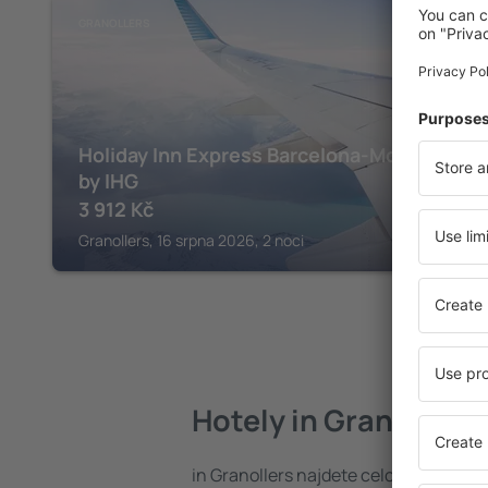
GRANOLLERS
Holiday Inn Express Barcelona-Montmeló
by IHG
3 912
Kč
Granollers, 16 srpna 2026, 2 noci
Hotely in Granollers
in Granollers najdete celou řadu hot