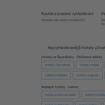
Rychlé a snadné vyhledávání
Pe
Nabídka dle vašich očekávání.
Be
mo
Nejvyhledávanější hotely uživa
Hotely ve Španělsku - Oblíbená města
Hotely v Barceloně
Hotely in Mijas
Hotely in Gandia
Hotely v Logrońu
Nejlepší hotely - města
Hotely in Garmerwolde
Hotely in Kan