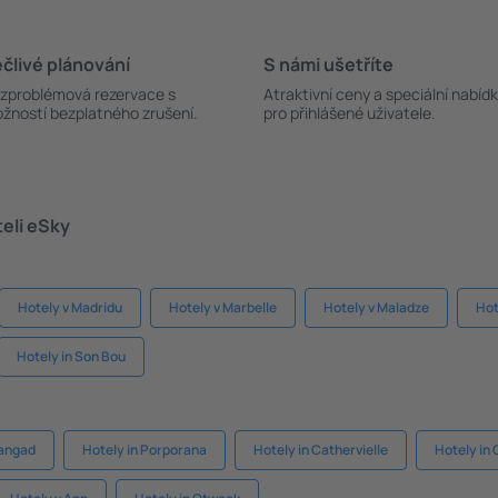
člivé plánování
S námi ušetříte
zproblémová rezervace s
Atraktivní ceny a speciální nabíd
žností bezplatného zrušení.
pro přihlášené uživatele.
teli eSky
Hotely v Madridu
Hotely v Marbelle
Hotely v Maladze
Hot
Hotely in Son Bou
hangad
Hotely in Porporana
Hotely in Cathervielle
Hotely in 