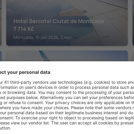
Hotel Sercotel Ciutat de Montcada
7 714
Kč
Montcada, 10 září 2026, 3 noci
CERDANYOLA DEL VALLES
Exe Parc del Vallés
4 215
Kč
Cerdanyola del Valles, 09 září 2026, 2 noci