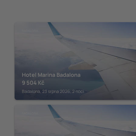
BADALONA
Hotel Marina Badalona
9 504
Kč
Badalona, 23 srpna 2026, 2 noci
BADALONA