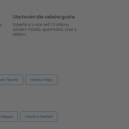
Ubytování dle vašeho gusta
ky
Vyberte si z více než 1.3 milionu
zařízení: hotelů, apartmánů, chat a
dalších.
ely Tijarafe
Hotely in Nijar
Caleppio
Hotely in Seefeld