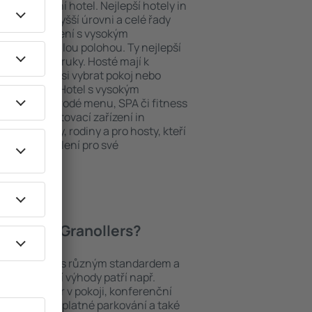
ždý exklusivní hotel. Nejlepší hotely in
uhy na nejvyšší úrovni a celé řady
ytovací zařízení s vysokým
bit dokonalou polohou. Ty nejlepší
te na dosah ruky. Hosté mají k
ání a mohou si vybrat pokoj nebo
h představ. Hotel s vysokým
né i různorodé menu, SPA či fitness
Nejlepší ubytovací zařízení in
ím pro páry, rodiny a pro hosty, kteří
 pořádat školení pro své
hotely in Granollers?
í mezi objekty s různým standardem a
joblíbenější výhody patří např.
minibar/trezor v pokoji, konferenční
 koutek, bezplatné parkování a také