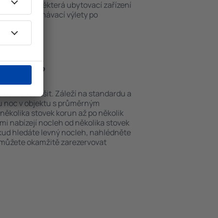
ch v okolí. Některá ubytovací zařízení
iště nebo poznávací výlety po
ranollers.
Granollers?
 se můžou lišit. Záleží na standardu a
nu noc v objektu s průměrným
ěkolika stovek korun až po několik
ami nabízejí nocleh od několika stovek
okud hledáte levný nocleh, nahlédněte
i můžete okamžitě zarezervovat