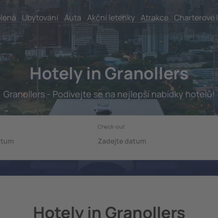
lená
Ubytování
Auta
Akční letenky
Atrakce
Charterové 
Hotely in Granollers
Granollers - Podívejte se na nejlepší nabídky hotelů!
Hotely in Granollers