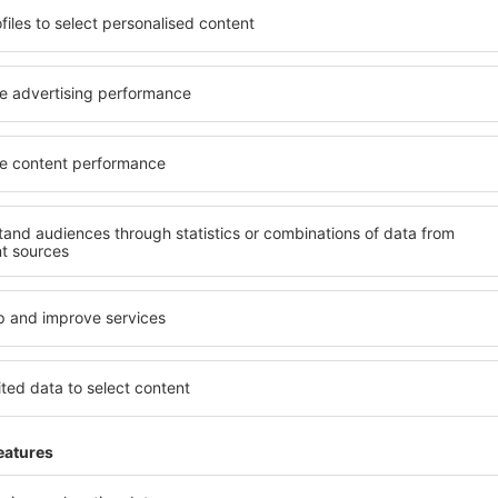
el na vysoké úrovni a
kritéria, která musí splnit ka
píše místa s poklidnou
Granollers jsou zárukou obsl
Granollers na vás čeká
dalších výhod pro hosty. Ub
v! Stačí zvolit polohu a
standardem se mohou pochlu
olovat způsob platby a
atrakce in Granollers tak má
e. Hotely in Granollers se
dispozici i bezplatné parkov
ích atrakcí, tak i v
apartmán přesně podle svýc
ené na delší pobyt ale i
standardem znamená mimo ji
přesně pro vás a začněte se
areál nebo atrakce pro děti. 
dnes!
Granollers jsou skvělým řešen
cestují služebně nebo chtějí
zaměstnance.
s?
Jaké zařízení nabízí 
l in Granollers, je
Hotely in Granollers se řad
ení na stránce eSky. Díky
vybavením pro hosty. Mezi ne
co hledáte. Do
bezplatné wi-fi, SPA areál, 
 vyberte data příjezdu a
centrum, restaurace, dětský