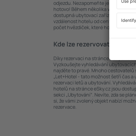
odjezdu. Nezapomeňte ještě uvést po
hotovo! Během několika vteřin se pře
dostupná ubytovací zařízení. Snadno 
vzdálenost hotelu od centra, způsob 
počet hvězdiček, které hotel obdržel
Kde lze rezervovat hotel in
Díky rezervaci na stránce eSky.cz ušet
Vyzkoušejte vyhledávání ubytovacích 
najděte to pravé. Mnoho cestovatelů s
„Let+Hotel - tato možnost šetří čas 
rezervaci letů a ubytování. Vyhledává
hotelů na stránce eSky.cz jsou dostu
sekci „Ubytování“. Nevíte, zda se plá
si, že vámi zvolený objekt nabízí mož
rezervace.