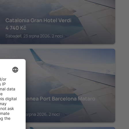
Catalonia Gran Hotel Verdi
4 740
Kč
Sabadell, 23 srpna 2026, 2 noci
MATARO
Hotel Atenea Port Barcelona Mataro
5 183
Kč
Mataro, 31 srpna 2026, 2 noci