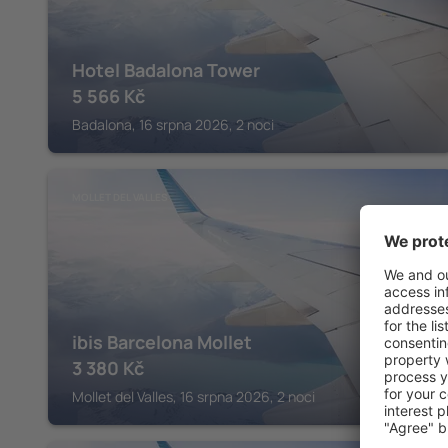
Hotel Badalona Tower
5 566
Kč
Badalona, 16 srpna 2026, 2 noci
MOLLET DEL VALLES
ibis Barcelona Mollet
3 380
Kč
Mollet del Valles, 16 srpna 2026, 2 noci