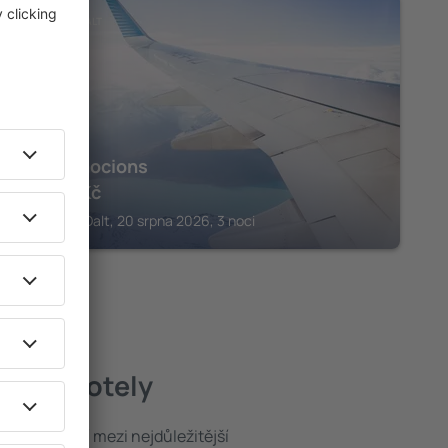
VILASAR DE DALT
Sorli Emocions
10 555
Kč
Vilasar De Dalt, 20 srpna 2026, 3 noci
lepší hotely
poloha patří mezi nejdůležitější