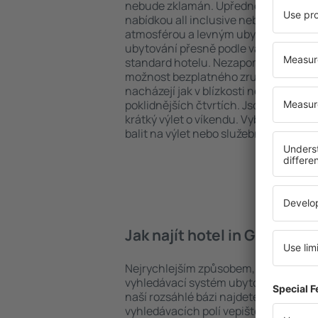
nebude zklamán. Upřednostňujete hot
nabídkou all inclusive nebo hledáte s
atmosférou a levným ubytováním? in 
ubytování přesně podle vašich předsta
standard hotelu. Nezapomeňte zkontr
možnost bezplatného zrušení rezervac
nacházejí jak v blízkosti nejpopulárnějš
poklidnějších čtvrtích. Jsou jako stvoř
krátký výlet o víkendu. Vyberte hotel 
balit na výlet nebo služební cestu už 
Jak najít hotel in Granoller
Nejrychlejším způsobem, jak najít hote
vyhledávací systém ubytovacích zaříz
naší rozsáhlé bázi najdete přesně to, 
vyhledávacích polí vepište cíl cesty a