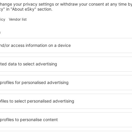
VALLROMANAS
Mas Salagros Ecoresort & Aire Ancient
Baths
8 679
Kč
Vallromanas, 23 srpna 2026, 2 noci
Zobrazit více hotelů in Granollers
Granollers – nej
elů. Žádný návštěvník
Komplexní služby a výhodná 