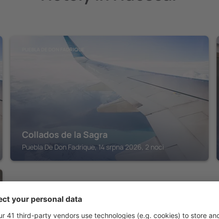
PUEBLA DE DON FADRIQUE
Collados de la Sagra
Puebla De Don Fadrique, 14 srpna 2026, 2 noci