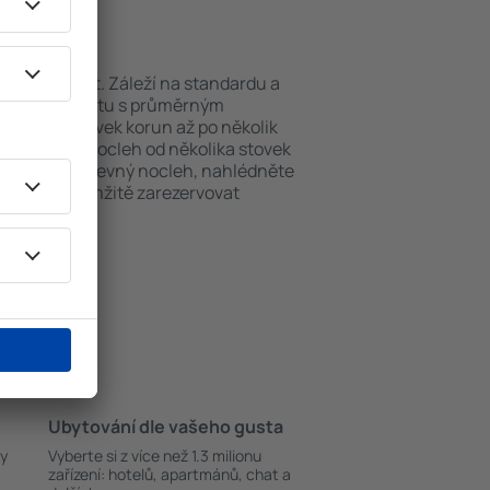
Huescar?
e můžou lišit. Záleží na standardu a
nu noc v objektu s průměrným
ěkolika stovek korun až po několik
ami nabízejí nocleh od několika stovek
okud hledáte levný nocleh, nahlédněte
i můžete okamžitě zarezervovat
Ubytování dle vašeho gusta
ky
Vyberte si z více než 1.3 milionu
zařízení: hotelů, apartmánů, chat a