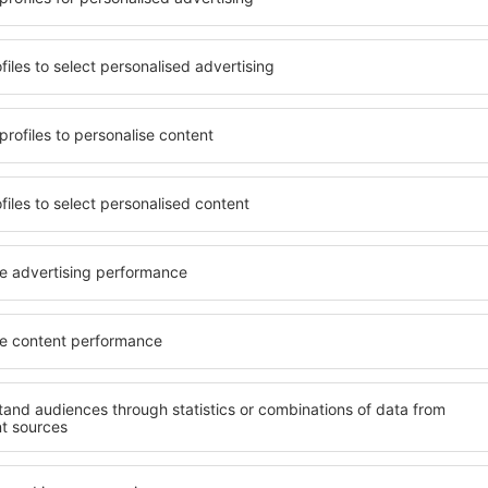
e nacházejí jak v blízkosti
i bezplatné parkování a moh
idnějších čtvrtích. Jsou jako
přesně podle svých předsta
let o víkendu. Vyberte hotel
znamená mimo jiné i různor
výlet nebo služební cestu už
atrakce pro děti. Nejlepší u
skvělým řešením pro páry, rod
služebně nebo chtějí pořáda
Jaké zařízení nabízí
el in Huescar, je vyhledávací
Hotely in Huescar se řadí m
ce eSky. Díky naší rozsáhlé
vybavením pro hosty. Mezi ne
o vyhledávacích polí vepište
bezplatné wi-fi, SPA areál, 
djezdu. Nezapomeňte ještě
centrum, restaurace, dětský
hotovo! Během několika
informační brožury o atrakcí
stupná ubytovací zařízení.
nabízejí i transport z/na let
st hotelu od centra, způsob
historických památkách in 
ček, které hotel obdržel od