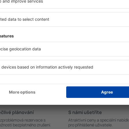
n Huescar?
Kolik stojí hotel in 
říte čas i peníze.
Ceny za nocleh in Huescar s
zařízení in Huescar a
poloze hotelu. Cena za jed
i oblíbilo i možnost
standardem se pohybuje od n
a umožňuje okamžitou
tisíc. Hotely s pěti hvězdičk
ní a rezervace levných
korun až po tisíce korun. P
pné na hlavní stránce v
do sekce „Let+Hotel“, kde s
novaný let uskuteční? Ověřte
ubytování a let.
nost bezplatného zrušení
člivé plánování
S námi ušetříte
zproblémová rezervace s
Atraktivní ceny a speciální nabíd
žností bezplatného zrušení.
pro přihlášené uživatele.