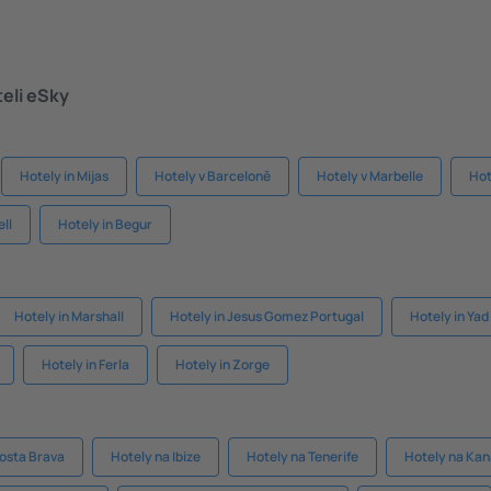
teli eSky
Hotely in Mijas
Hotely v Barceloně
Hotely v Marbelle
Hot
ll
Hotely in Begur
Hotely in Marshall
Hotely in Jesus Gomez Portugal
Hotely in Ya
Hotely in Ferla
Hotely in Zorge
osta Brava
Hotely na Ibize
Hotely na Tenerife
Hotely na Kan