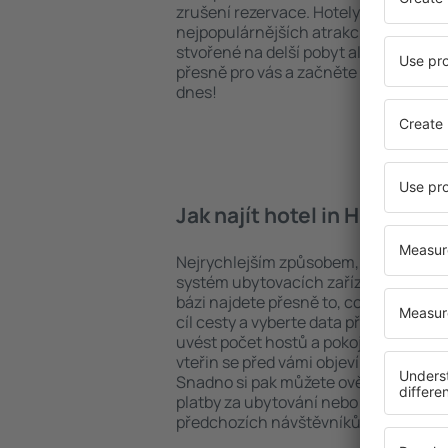
zrušení rezervace. Hotely in Huescar s
nejpopulárnějších atrakcí, tak i v pokl
stvořené na delší pobyt ale i krátký vý
přesně pro vás a začněte se balit na 
dnes!
Jak najít hotel in Huescar?
Nejrychlejším způsobem, jak najít hot
systém ubytovacích zařízení na strán
bázi najdete přesně to, co hledáte. D
cíl cesty a vyberte data příjezdu a o
uvést počet hostů a pokojů. A máte 
vteřin se před vámi objeví všechna do
Snadno si pak můžete ověřit vzdáleno
platby za ubytování nebo počet hvězdi
předchozích návštěvníků.