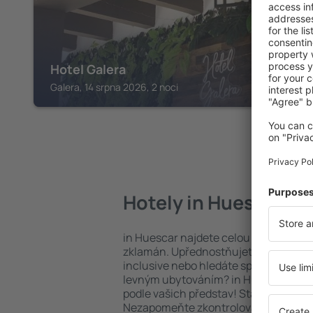
Hotel Galera
Galera, 14 srpna 2026, 2 noci
Hotely in Huescar
in Huescar najdete celou řadu hotel
zklamán. Upřednostňujete hotel na vy
inclusive nebo hledáte spíše místa s
levným ubytováním? in Huescar na v
podle vašich představ! Stačí zvolit po
Nezapomeňte zkontrolovat způsob pl