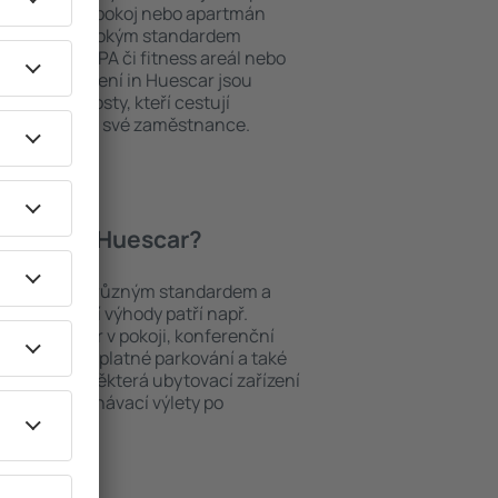
ou si vybrat pokoj nebo apartmán
v. Hotel s vysokým standardem
odé menu, SPA či fitness areál nebo
bytovací zařízení in Huescar jsou
iny a pro hosty, kteří cestují
t školení pro své zaměstnance.
 hotely in Huescar?
ezi objekty s různým standardem a
joblíbenější výhody patří např.
minibar/trezor v pokoji, konferenční
 koutek, bezplatné parkování a také
ch v okolí. Některá ubytovací zařízení
iště nebo poznávací výlety po
Huescar.