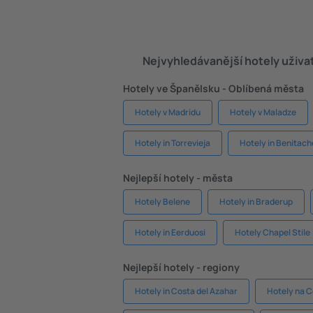
Nejvyhledávanější hotely uživa
Hotely ve Španělsku - Oblíbená města
Hotely v Madridu
Hotely v Maladze
Hotely in Torrevieja
Hotely in Benitache
Nejlepší hotely - města
Hotely Belene
Hotely in Braderup
Hotely in Eerduosi
Hotely Chapel Stile
Nejlepší hotely - regiony
Hotely in Costa del Azahar
Hotely na C