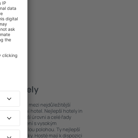
pší hotely
poloha patří mezi nejdůležitější
ždý exklusivní hotel. Nejlepší hotely in
y na nejvyšší úrovni a celé řady
ytovací zařízení s vysokým
bit dokonalou polohou. Ty nejlepší
na dosah ruky. Hosté mají k dispozici