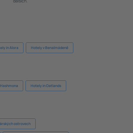
dalších.
ely in Alora
Hotely v Benalmádeně
d Hashmona
Hotely in Oatlands
árských ostrovech