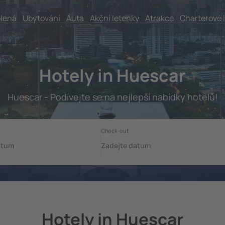
lená
Ubytování
Auta
Akční letenky
Atrakce
Charterové 
Hotely in Huescar
Huescar - Podívejte se na nejlepší nabídky hotelů!
Hotely in Huescar