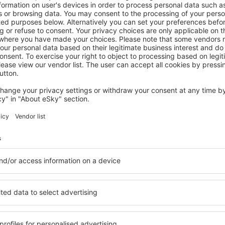
Zobrazit více hotelů in Huescar
Huescar – nejle
ů. Žádný návštěvník nebude
Komplexní služby a výhodná 
soké úrovni a nabídkou all
kritéria, která musí splnit ka
 poklidnou atmosférou a
Huescar jsou zárukou obsluh
ás čeká ubytování přesně
dalších výhod pro hosty. Ub
lohu a standard hotelu.
standardem se mohou pochlu
atby a možnost bezplatného
atrakce in Huescar tak máte 