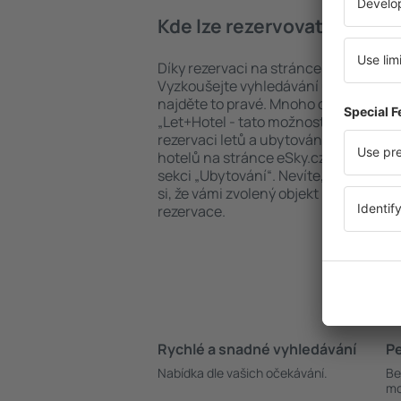
Kde lze rezervovat hotel i
Díky rezervaci na stránce eSky.cz ušet
Vyzkoušejte vyhledávání ubytovacích 
najděte to pravé. Mnoho cestovatelů s
„Let+Hotel - tato možnost šetří čas 
rezervaci letů a ubytování. Vyhledává
hotelů na stránce eSky.cz jsou dostu
sekci „Ubytování“. Nevíte, zda se plá
si, že vámi zvolený objekt nabízí mož
rezervace.
Rychlé a snadné vyhledávání
Pe
Nabídka dle vašich očekávání.
Be
mo