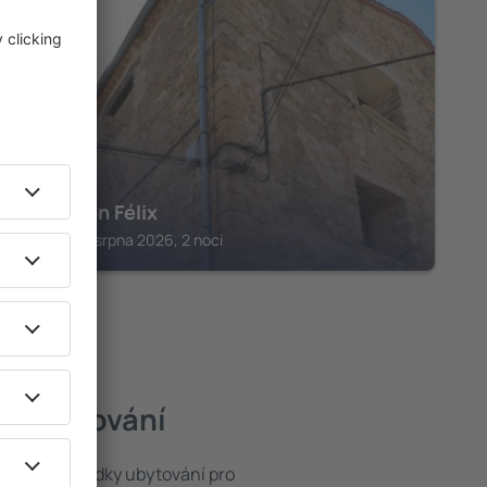
ONCALA
Casa Don Félix
Oncala, 14 srpna 2026, 2 noci
ší ubytování
e široké nabídky ubytování pro