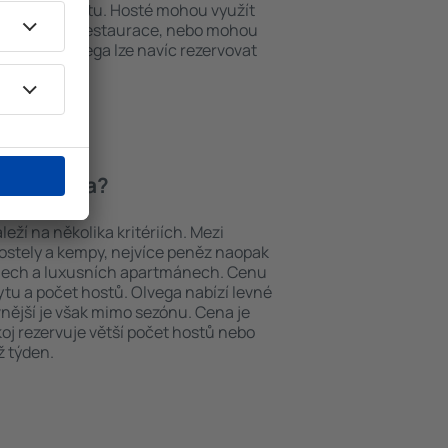
em k internetu. Hosté mohou využít
at si jídla z restaurace, nebo mohou
ování in Olvega lze navíc rezervovat
a letiště.
í in Olvega?
eží na několika kritériích. Mezi
hostely a kempy, nejvíce peněz naopak
telech a luxusních apartmánech. Cenu
ytu a počet hostů. Olvega nabízí levné
vnější je však mimo sezónu. Cena je
okoj rezervuje větší počet hostů nebo
ž týden.