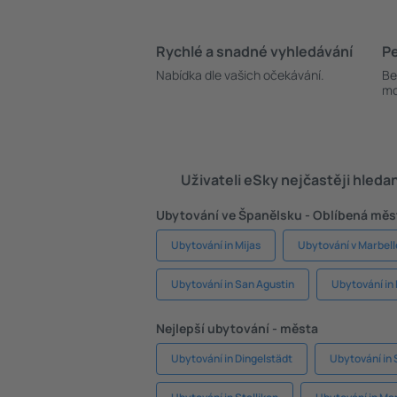
Rychlé a snadné vyhledávání
Pe
Nabídka dle vašich očekávání.
Be
mo
Uživateli eSky nejčastěji hleda
Ubytování ve Španělsku - Oblíbená měs
Ubytování in Mijas
Ubytování v Marbell
Ubytování in San Agustin
Ubytování in 
Nejlepší ubytování - města
Ubytování in Dingelstädt
Ubytování in 