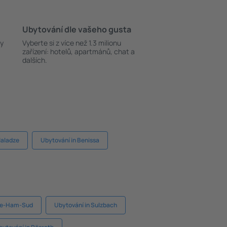
Ubytování dle vašeho gusta
ky
Vyberte si z více než 1.3 milionu
zařízení: hotelů, apartmánů, chat a
dalších.
Maladze
Ubytování in Benissa
-de-Ham-Sud
Ubytování in Sulzbach