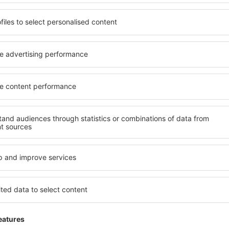
rostorné, komfortně
jednotlivce, páry, rodiny, se
enostmi, jakož i levné
možnost přenocovat v různ
 Olvega je dostupné v
penzionech – v poklidných 
ě vyhledávaných okresech
Mezi další výhody patří i ne
ní vašim potřebám a dalším
četné obchody, restaurační 
nezbytné pro nezapomenutel
ujete včas, můžete si být
Pokud toužíte po luxusním u
 si budete moci odpočinout s
Dokonalá dovolená nebo ús
li hledat hotel nebo
že budete nadmíru spokojeni
ed odjezdem to Olvega a
zařízeních s bezbariérovým
mosféru.
Na své si přijdou i rodiny s 
návštěvníci, kteří cestují se 
ga?
Jaké vybavení nabíz
prostřednictvím našeho
Vybavení ubytování in Olveg
l cesty a termín příjezdu a
hvězdiček. V dostupných mí
h systém rychle najde
koutem, balkonem, klimatizac