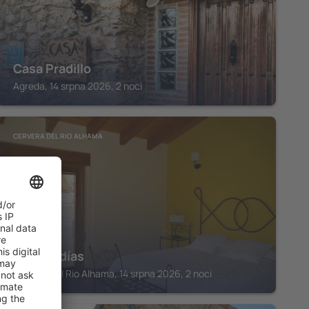
Casa Pradillo
Agreda, 14 srpna 2026, 2 noci
CERVERA DEL RIO ALHAMA
Las Abadías
Cervera del Rio Alhama, 14 srpna 2026, 2 noci