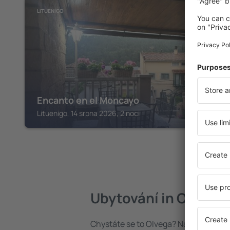
LITUENIGO
Encanto en el Moncayo
Lituenigo, 14 srpna 2026, 2 noci
Ubytování in Olvega
Chystáte se to Olvega? Najděte si ub