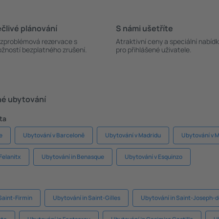
člivé plánování
S námi ušetříte
zproblémová rezervace s
Atraktivní ceny a speciální nabíd
žností bezplatného zrušení.
pro přihlášené uživatele.
né ubytování
ta
e
Ubytování v Barceloně
Ubytování v Madridu
Ubytování v 
Felanitx
Ubytování in Benasque
Ubytování v Esquinzo
Saint-Firmin
Ubytování in Saint-Gilles
Ubytování in Saint-Joseph