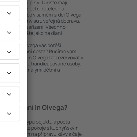
niory nebo skupiny. Turisté mají
ých apartmánech, hotelech a
oblastech nebo v samém srdci Olvega.
daleké půjčovny aut, veřejná doprava,
a rekreační zařízení. Všechno
ný výlet máte jako na dlani!
bytování, Olvega vás potěší.
pěšná služební cesta? Ručíme vám,
. Ubytování in Olvega lze rezervovat v
 přístupem pro handicapované osoby.
batolaty nebo malými dětmi a
zvířaty.
í ubytování in Olvega?
a záleží na typu objektu a počtu
stech najdete pokoje s kuchyňským
í, přístrojem na přípravu kávy a čaje,