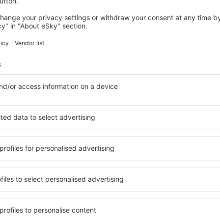
ONCALA
Casa Don Jaime
Oncala, 14 srpna 2026, 2 noci
Podívejte se na další nabídky in Olvega
Olvega – nejlep
ytování přesně podle vašich
in Olvega si můžete vybrat z