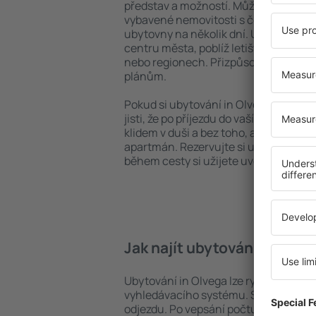
představ a možností. Můžete využít p
vybavené nemovitosti s četnými vymož
ubytovny na několik dní. Ubytování in
centru města, poblíž letiště i v mén
nebo regionech. Přizpůsobte ubytová
plánům.
Pokud si ubytování in Olvega zarezerv
jisti, že po příjezdu do vaší destinace
klidem v duši a bez toho, abyste muse
apartmán. Rezervujte si ubytování př
během cesty si užijete uvolněnou at
Jak najít ubytování in Olve
Ubytování in Olvega lze rychle najít 
vyhledávacího systému. Stačí uvést cí
odjezdu. Po vepsání počtu cestujícíc