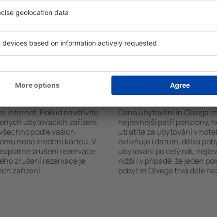
a. Výběr ubytování usnadní i
sadou ručníků nebo přístup
typu zařízení, počtu
bezplatné parkování, objedn
vštěvníků, vzdálenosti od
zvolit hotel s bazénem. Ubyt
ervace. Díky těmto
se službou přepravy z nebo n
tování in Olvega v průběhu
uze ubytovací zařízení nebo
vání in Olvega?
Kolik stojí ubytován
es internet. Pokud navštívíte
Cena ubytování in Olvega zál
řených ubytovacích zařízení.
nejlevnější patří penziony, 
 všechno podle vašich
utratíte za ubytování v ho
tému nebo kreditní kartou. V
ovlivňuje i datum, délka pob
bezplatné zrušení rezervace
ubytování po celý rok, nejle
ého zrušení rezervace je
nižší i v případě, že jeden p
ch zařízení.
pobyt in Olvega trvá déle ne