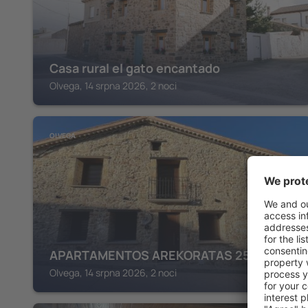
Casa rural el gato encantado
Olvega, 14 srpna 2026, 2 noci
OLVEGA
APARTAMENTOS AREKORATAS 255 y 256
Olvega, 14 srpna 2026, 2 noci