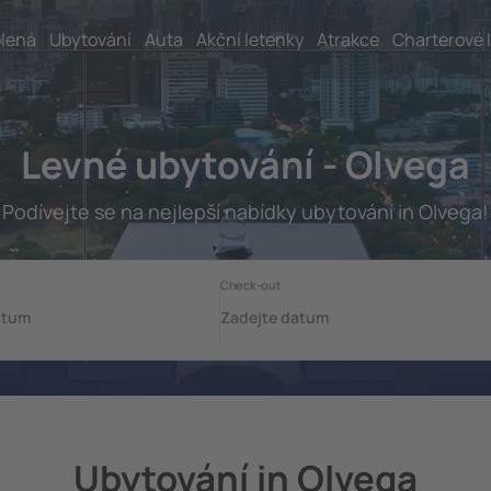
lená
Ubytování
Auta
Akční letenky
Atrakce
Charterové 
Levné ubytování - Olvega
Podívejte se na nejlepší nabídky ubytování in Olvega!
Ubytování in Olvega