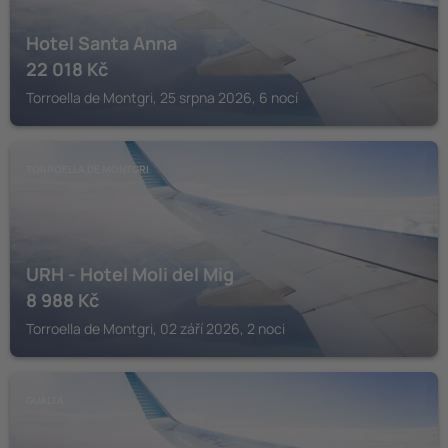
Hotel Santa Anna
22 018
Kč
Torroella de Montgri, 25 srpna 2026, 6 nocí
TORROELLA DE MONTGRI
URH - Hotel Moli del Mig
8 988
Kč
Torroella de Montgri, 02 září 2026, 2 noci
GUALTA