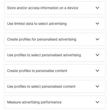
Hotely v Marbelle
Hotely v Madridu
Hotely in Playa del Ingles
Hotely in Inca
Hotely in Villaviciosa
Hotely v Granadilla de Abona
Hotely in Callao Salvaje
Nejlepší hotely - města
Hotely in Grimston
Hotely in Ramer
Hotely in Luray
Hotely in Mossy Point
Hotely v Christianstedu
Hotely in Sarnico
Hotely in Chavenon
Hotely in Tata
Hotely Sierning
Hotely in Melrose Park
Nejlepší hotely - regiony
Hotely v Pyrenees Mountains
Hotely v San Antonio Bay