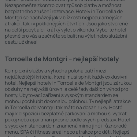
Nezapomeňte zkontrolovat způsob platby a možnost
bezplatného zrušení rezervace. Hotely in Torroella de
Montgri se nacházejí jak v blízkosti nejpopulárnějších
atrakcí, tak i v poklidnějších čtvrtích. Jsou jako stvořené
na delší pobyt ale i krátký výlet o víkendu. Vyberte hotel
přesně pro vás a začněte se balit na výlet nebo služební
cestu už dnes!
Torroella de Montgri – nejlepší hotely
Komplexní služby a výhodná poloha patří mezi
nejdůležitější kritéria, která musí splnit každý exklusivní
hotel. Nejlepší hotely in Torroella de Montgri jsou zárukou
obsluhy na nejvyšší úrovni a celé řady dalších výhod pro
hosty. Ubytovací zařízení s vysokým standardem se
mohou pochlubit dokonalou polohou. Ty nejlepší atrakce
in Torroella de Montgri tak máte na dosah ruky. Hosté
mají k dispozici i bezplatné parkování a mohou si vybrat
pokoj nebo apartmán přesně podle svých představ. Hotel
s vysokým standardem znamená mimo jiné i různorodé
menu, SPA či fitness areál nebo atrakce pro děti. Nejlepší