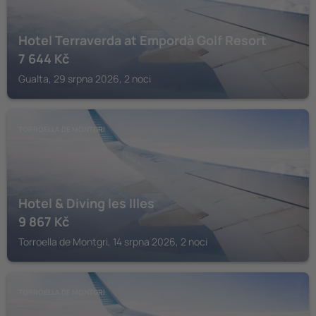
Hotel Terraverda at Empordà Golf Resort
7 644
Kč
Gualta, 29 srpna 2026, 2 noci
TORROELLA DE MONTGRI
Hotel & Diving les Illes
9 867
Kč
Torroella de Montgri, 14 srpna 2026, 2 noci
TORROELLA DE MONTGRI