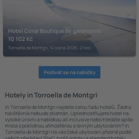
Hotel Coral Boutique by gaiarooms
10 102
Kč
Torroella de Montgri, 14 srpna 2026, 2 noci
Podívat se na nabídky
Hotely in Torroella de Montgri
in Torroella de Montgri najdete celou řadu hotelů. Žádný
návštěvník nebude zklamán. Upřednostňujete hotel na
vysoké úrovni a nabídkou all inclusive nebo hledáte spíše
místa s poklidnou atmosférou a levným ubytováním? in
Torroella de Montgri na vás čeká ubytování přesně podle
vašich představ! Stačí zvolit polohu a standard hotelu.