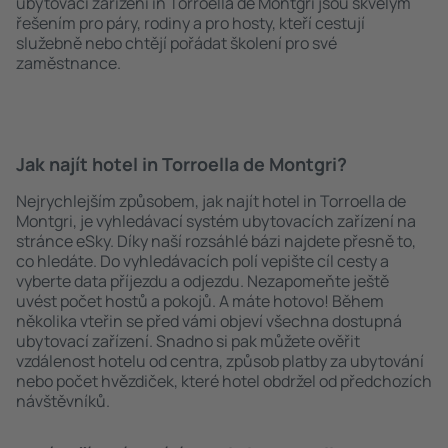
ubytovací zařízení in Torroella de Montgri jsou skvělým
řešením pro páry, rodiny a pro hosty, kteří cestují
služebně nebo chtějí pořádat školení pro své
zaměstnance.
Jak najít hotel in Torroella de Montgri?
Nejrychlejším způsobem, jak najít hotel in Torroella de
Montgri, je vyhledávací systém ubytovacích zařízení na
stránce eSky. Díky naší rozsáhlé bázi najdete přesně to,
co hledáte. Do vyhledávacích polí vepište cíl cesty a
vyberte data příjezdu a odjezdu. Nezapomeňte ještě
uvést počet hostů a pokojů. A máte hotovo! Během
několika vteřin se před vámi objeví všechna dostupná
ubytovací zařízení. Snadno si pak můžete ověřit
vzdálenost hotelu od centra, způsob platby za ubytování
nebo počet hvězdiček, které hotel obdržel od předchozích
návštěvníků.