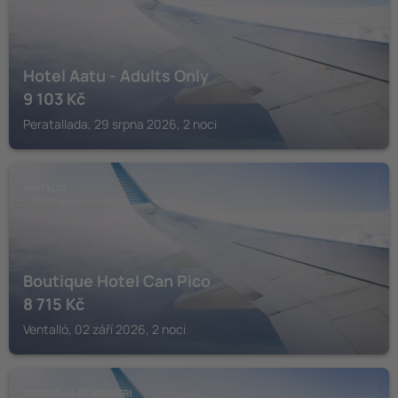
Hotel Aatu - Adults Only
9 103
Kč
Peratallada, 29 srpna 2026, 2 noci
VENTALLÓ
Boutique Hotel Can Pico
8 715
Kč
Ventalló, 02 září 2026, 2 noci
TORROELLA DE MONTGRI