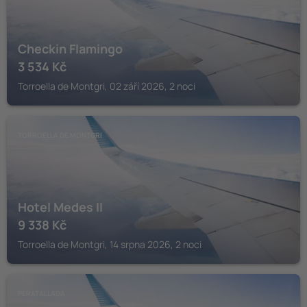
Checkin Flamingo
3 534
Kč
Torroella de Montgri, 02 září 2026, 2 noci
TORROELLA DE MONTGRI
Hotel Medes II
9 338
Kč
Torroella de Montgri, 14 srpna 2026, 2 noci
PERATALLADA