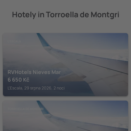
Hotely in Torroella de Montgri
L'ESCALA
RVHotels Nieves Mar
6 650
Kč
L'Escala, 29 srpna 2026, 2 noci
TORROELLA DE MONTGRI