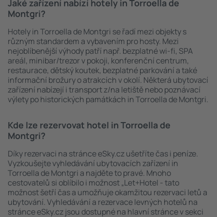
Jaké zařízení nabízí hotely in Torroella de
Montgri?
Hotely in Torroella de Montgri se řadí mezi objekty s
různým standardem a vybavením pro hosty. Mezi
nejoblíbenější výhody patří např. bezplatné wi-fi, SPA
areál, minibar/trezor v pokoji, konferenční centrum,
restaurace, dětský koutek, bezplatné parkování a také
informační brožury o atrakcích v okolí. Některá ubytovací
zařízení nabízejí i transport z/na letiště nebo poznávací
výlety po historických památkách in Torroella de Montgri.
Kde lze rezervovat hotel in Torroella de
Montgri?
Díky rezervaci na stránce eSky.cz ušetříte čas i peníze.
Vyzkoušejte vyhledávání ubytovacích zařízení in
Torroella de Montgri a najděte to pravé. Mnoho
cestovatelů si oblíbilo i možnost „Let+Hotel - tato
možnost šetří čas a umožňuje okamžitou rezervaci letů a
ubytování. Vyhledávání a rezervace levných hotelů na
stránce eSky.cz jsou dostupné na hlavní stránce v sekci