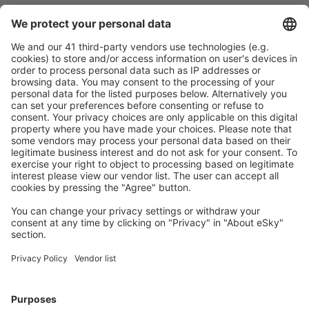
Pečlivé plánování
Bezproblémová rezervace s možností bezplatného
zrušení.
S námi ušetříte
Atraktivní ceny a speciální nabídky pro přihlášené
uživatele.
Ubytování dle vašeho gusta
Vyberte si z více než 1.3 milionu zařízení: hotelů,
apartmánů, chat a dalších.
Nejvyhledávanější hotely uživateli eSky
Hotely ve Španělsku - Oblíbená města
Hotely v Barceloně
Hotely v Maladze
Hotely in Mijas