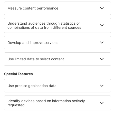
Hotely in Costa del Maresme
Hotely ve Španělsku
Hotely v Costa Tropical
Hotely v Paracas
Hotely v Provence
Hotely v Národní park Ústí Warty
Hotely in Národní park Cheile Nerei-Beușnița
Hotely na Kykladách