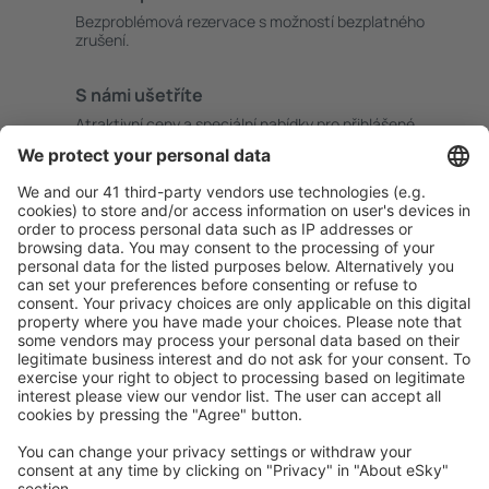
Bezproblémová rezervace s možností bezplatného
zrušení.
S námi ušetříte
Atraktivní ceny a speciální nabídky pro přihlášené
uživatele.
Ubytování dle vašeho gusta
Vyberte si z více než 1.3 milionu zařízení: hotelů,
apartmánů, chat a dalších.
Uživateli eSky nejčastěji hledané ubytování
Ubytování ve Francii - Oblíbená města
Ubytování in Cannes
Ubytování v Paříži
Ubytování in Frejus
Ubytování v Nice