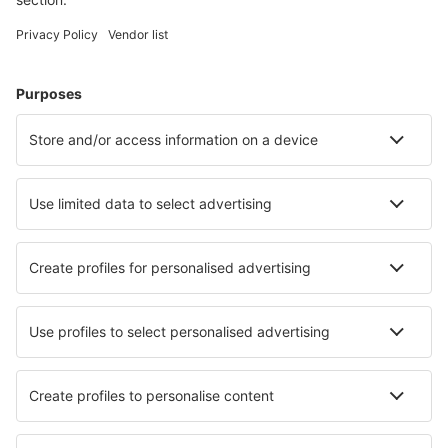
Ubytování in Le Cap d`Agde
Ubytování in Saint-Etienne-en-Devoluy
Ubytování v Hyeres
Ubytování in Villeurbanne
Ubytování in Port-la-Nouvelle
Ubytování in Vannes
Nejlepší ubytování - města
Ubytování in Valverdon
Ubytování in Arto Centonara
Ubytování in Pravia
Ubytování in Wunstorf
Ubytování in Penalba
Ubytování in Mierki
Ubytování in Oberappersdorf
Ubytování in Mscice
Ubytování in Costigliole d'Asti
Ubytování in Cesano Boscone