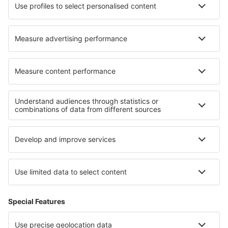
Nejlepší ubytování - regiony
Ubytování v Languedoc-Roussillon
Ubytování v oblasti Mont Blanc
Ubytování v Provence-Alpách-Azurovém pobřeží
Ubytování v Valmeinier
Ubytování v Burgundsku
Ubytování na Slovensku
Ubytování on North Sea Coast
Ubytování v Magurský národní park
Ubytování v Plovdivu
Ubytování v Pucón