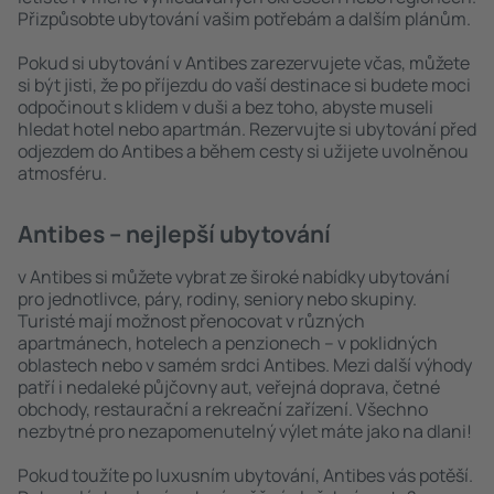
Přizpůsobte ubytování vašim potřebám a dalším plánům.
Pokud si ubytování v Antibes zarezervujete včas, můžete
si být jisti, že po příjezdu do vaší destinace si budete moci
odpočinout s klidem v duši a bez toho, abyste museli
hledat hotel nebo apartmán. Rezervujte si ubytování před
odjezdem do Antibes a během cesty si užijete uvolněnou
atmosféru.
Antibes – nejlepší ubytování
v Antibes si můžete vybrat ze široké nabídky ubytování
pro jednotlivce, páry, rodiny, seniory nebo skupiny.
Turisté mají možnost přenocovat v různých
apartmánech, hotelech a penzionech – v poklidných
oblastech nebo v samém srdci Antibes. Mezi další výhody
patří i nedaleké půjčovny aut, veřejná doprava, četné
obchody, restaurační a rekreační zařízení. Všechno
nezbytné pro nezapomenutelný výlet máte jako na dlani!
Pokud toužíte po luxusním ubytování, Antibes vás potěší.