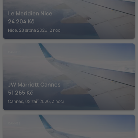
Le Meridien Nice
24 204
Kč
Nice, 28 srpna 2026, 2 noci
CANNES
JW Marriott Cannes
51 265
Kč
Cannes, 02 září 2026, 3 noci
CANNES