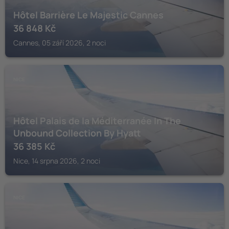
Hôtel Barrière Le Majestic Cannes
36 848
Kč
Cannes, 05 září 2026, 2 noci
NICE
Hôtel Palais de la Méditerranée In The
Unbound Collection By Hyatt
36 385
Kč
Nice, 14 srpna 2026, 2 noci
NICE