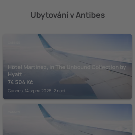
Ubytování v Antibes
CANNES
Hôtel Martinez, in The Unbound Collection by
Hyatt
74 504
Kč
Cannes, 14 srpna 2026, 2 noci
CANNES