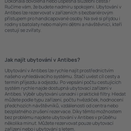
Dokonalá dovolená nebo úspěšná služební cesta?
Ručíme vám, že budete nadmíru spokojeni. Ubytování v
Antibes lze rezervovat v zařízeních s bezbariérovým
přístupem pro handicapované osoby. Na své si přijdou i
rodiny s batolaty nebo malými dětmi a návštěvníci, kteří
cestují se zvířaty.
Jak najít ubytování v Antibes?
Ubytování v Antibes lze rychle najít prostřednictvím
našeho vyhledávacího systému. Stačí uvést cíl cesty a
termín příjezdu a odjezdu. Po vepsání počtu cestujících
systém rychle najde dostupná ubytovací zařízení v
Antibes. Výběr ubytování usnadní i praktické filtry. Hledat
můžete podle typu zařízení, počtu hvězdiček, hodnocení
předchozích návštěvníků, vzdálenosti od centra nebo
bezplatného zrušení rezervace. Díky těmto možnostem
bez problému najdete ubytování v Antibes v průběhu
několika minut. Můžete rezervovat pouze ubytovací
zařízení nebo i ubytování s letem.