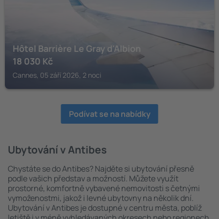
Hôtel Barrière Le Gray d'Albion
18 030
Kč
Cannes, 05 září 2026, 2 noci
Podívat se na nabídky
Ubytování v Antibes
Chystáte se do Antibes? Najděte si ubytování přesně
podle vašich představ a možností. Můžete využít
prostorné, komfortně vybavené nemovitosti s četnými
vymoženostmi, jakož i levné ubytovny na několik dní.
Ubytování v Antibes je dostupné v centru města, poblíž
letiště i v méně vyhledávaných okresech nebo regionech.