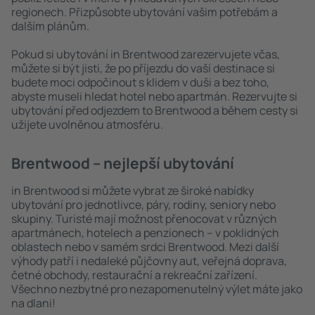
regionech. Přizpůsobte ubytování vašim potřebám a
dalším plánům.
Pokud si ubytování in Brentwood zarezervujete včas,
můžete si být jisti, že po příjezdu do vaší destinace si
budete moci odpočinout s klidem v duši a bez toho,
abyste museli hledat hotel nebo apartmán. Rezervujte si
ubytování před odjezdem to Brentwood a během cesty si
užijete uvolněnou atmosféru.
Brentwood – nejlepší ubytování
in Brentwood si můžete vybrat ze široké nabídky
ubytování pro jednotlivce, páry, rodiny, seniory nebo
skupiny. Turisté mají možnost přenocovat v různých
apartmánech, hotelech a penzionech – v poklidných
oblastech nebo v samém srdci Brentwood. Mezi další
výhody patří i nedaleké půjčovny aut, veřejná doprava,
četné obchody, restaurační a rekreační zařízení.
Všechno nezbytné pro nezapomenutelný výlet máte jako
na dlani!