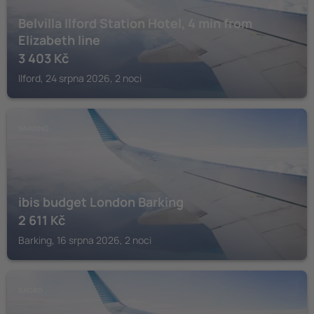
Belvilla Ilford Station Hotel, 4 min from
Elizabeth line
3 403
Kč
Ilford, 24 srpna 2026, 2 noci
BARKING
ibis budget London Barking
2 611
Kč
Barking, 16 srpna 2026, 2 noci
ILFORD