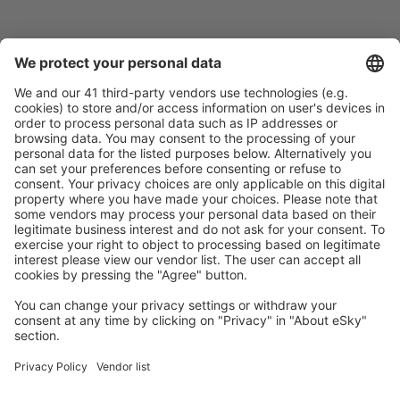
Pečlivé plánování
Bezproblémová rezervace s možností bezplatného
zrušení.
S námi ušetříte
Atraktivní ceny a speciální nabídky pro přihlášené
uživatele.
Ubytování dle vašeho gusta
Vyberte si z více než 1.3 milionu zařízení: hotelů,
apartmánů, chat a dalších.
Uživateli eSky nejčastěji hledané ubytování
Ubytování ve Velké Británii - Oblíbená města
Ubytování v Edinburghu
Ubytování v Londýně