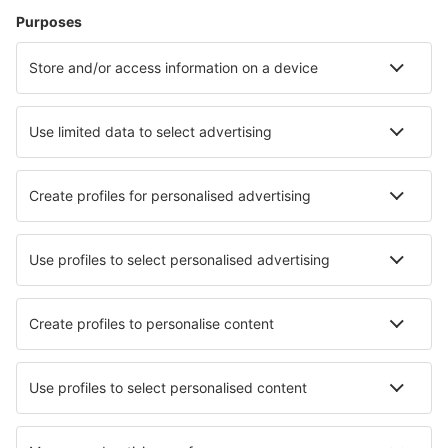
Ubytování v Liverpoolu
Ubytování v Birminghamu
Ubytování v Manchesteru
Ubytování in Ryde
Ubytování in Tenby
Ubytování v Doncasteru
Ubytování in Newport
Ubytování in Haverfordwest
Nejlepší ubytování - města
Ubytování in Deer River
Ubytování in Greensburg
Ubytování in Fillmore
Ubytování in Unterterzen
Ubytování in Caplan
Ubytování v Bechyni
Ubytování in Grosotto
Ubytování in Lacombe
Ubytování in Kamień Krajeński
Ubytování in Bann