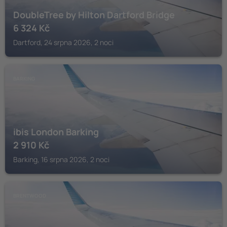
DoubleTree by Hilton Dartford Bridge
6 324
Kč
Dartford, 24 srpna 2026, 2 noci
BARKING
ibis London Barking
2 910
Kč
Barking, 16 srpna 2026, 2 noci
BRENTWOOD