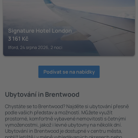
Signature Hotel London
3 161
Kč
Ilford, 24 srpna 2026, 2 noci
Podívat se na nabídky
Ubytování in Brentwood
Chystáte se to Brentwood? Najděte si ubytování přesně
podle vašich představ a možností. Můžete využít
prostorné, komfortně vybavené nemovitosti s četnými
vymoženostmi, jakož i levné ubytovny na několik dní.
Ubytování in Brentwood je dostupné v centru města,
poblíž letiště i v méně vyhledávaných okresech nebo