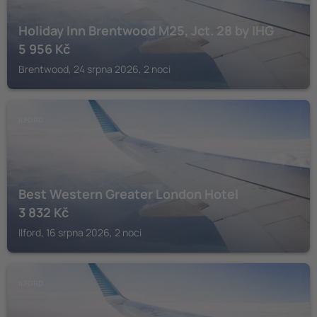
Holiday Inn Brentwood M25, Jct. 28 by IHG
5 956
Kč
Brentwood, 24 srpna 2026, 2 noci
ILFORD
Best Western Greater London Hotel
3 832
Kč
Ilford, 16 srpna 2026, 2 noci
ILFORD