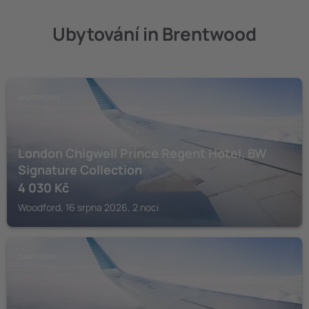
Ubytování in Brentwood
WOODFORD
London Chigwell Prince Regent Hotel, BW
Signature Collection
4 030
Kč
Woodford, 16 srpna 2026, 2 noci
DARTFORD