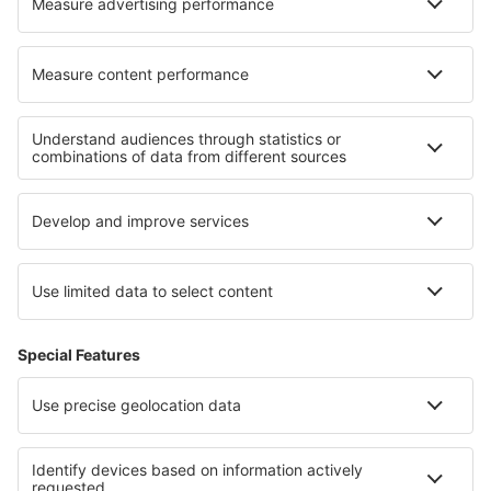
Nejlepší ubytování - regiony
Ubytování na Anglické riviéře
Ubytování v Southportu
Ubytování v Great Yarmouthu
Ubytování v Anglii
Ubytování ve Walesu
Ubytování na Madeiře
Ubytování v Údolí monumentů
Ubytování na Teplém pobřeží
Ubytování in Tyresta National Park
Ubytování ve Vrace