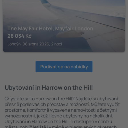
The May Fair Hotel, Mayfair London
28 034
Kč
Londýn, 08 srpna 2026, 2 noci
Podívat se na nabídky
Ubytování in Harrow on the Hill
Chystáte se to Harrow on the Hill? Najděte si ubytování
přesně podle vašich představ a možností. Můžete využít
prostorné, komfortně vybavené nemovitosti s četnými
vymoženostmi, jakož i levné ubytovny na několik dní.
Ubytování in Harrow on the Hill je dostupné v centru
města, poblíž letiště i v méně vyhledávaných okresech