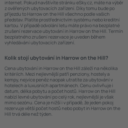
internet. Pokud navštívíte stránku eSky.cz, máte na výběr
z ověřených ubytovacích zařízení. Díky tomu bude po
příjezdu to Harrow on the Hill všechno podle vašich
představ. Platíte prostřednictvím systému nebo kreditní
kartou. V případě odvolání letu máte právo na bezplatné
zrušení rezervace ubytování in Harrow on the Hill. Termín
bezplatného zrušení rezervace je uveden během
vyhledávání ubytovacích zařízení.
Kolik stojí ubytování in Harrow on the Hill?
Cena ubytování in Harrow on the Hill záleží na několika
kritériích. Mezi nejlevnější patří penziony, hostely a
kempy, nejvíce peněz naopak utratíte za ubytování v
hotelech a luxusních apartmánech. Cenu ovlivňuje i
datum, délka pobytu a počet hostů. Harrow on the Hill
nabízí levné ubytování po celý rok, nejlevnější je však
mimo sezónu. Cena je nižší i v případě, že jeden pokoj
rezervuje větší počet hostů nebo pobyt in Harrow on the
Hill trvá déle než týden.