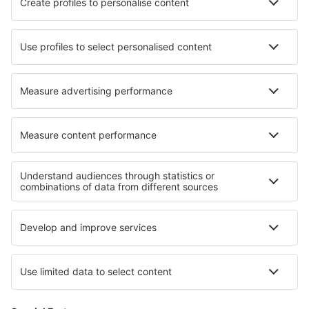
Ubytování in Kalo Chorio
Ubytování Hardin
Ubytování in Nasviken
Ubytování in Saint-Doulchard
Nejlepší ubytování - regiony
Ubytování v Severním Irsku
Ubytování ve Skotsku
Ubytování ve Velké Británii
Ubytování v Pembrokeshire
Ubytování na Guernsey
Ubytování na pobřeží Jihočínského moře
Ubytování in Denali National Park
Ubytování v Costa Norte
Ubytování na ostrově Mykonos
Ubytování v Ipanemě