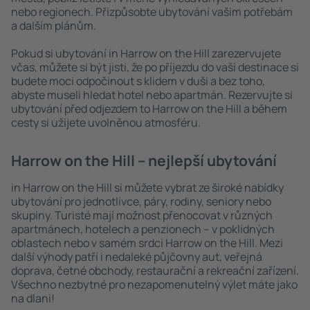
nebo regionech. Přizpůsobte ubytování vašim potřebám
a dalším plánům.
Pokud si ubytování in Harrow on the Hill zarezervujete
včas, můžete si být jisti, že po příjezdu do vaší destinace si
budete moci odpočinout s klidem v duši a bez toho,
abyste museli hledat hotel nebo apartmán. Rezervujte si
ubytování před odjezdem to Harrow on the Hill a během
cesty si užijete uvolněnou atmosféru.
Harrow on the Hill – nejlepší ubytování
in Harrow on the Hill si můžete vybrat ze široké nabídky
ubytování pro jednotlivce, páry, rodiny, seniory nebo
skupiny. Turisté mají možnost přenocovat v různých
apartmánech, hotelech a penzionech – v poklidných
oblastech nebo v samém srdci Harrow on the Hill. Mezi
další výhody patří i nedaleké půjčovny aut, veřejná
doprava, četné obchody, restaurační a rekreační zařízení.
Všechno nezbytné pro nezapomenutelný výlet máte jako
na dlani!