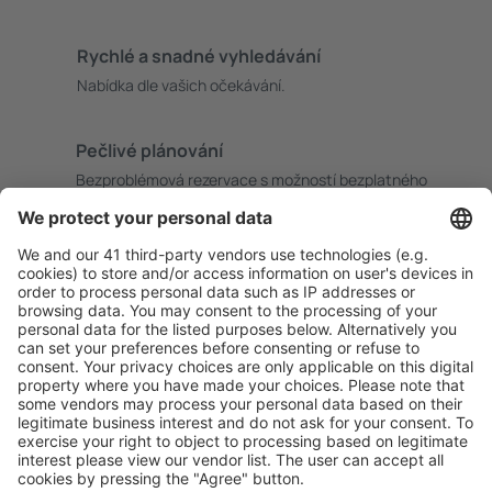
Rychlé a snadné vyhledávání
Nabídka dle vašich očekávání.
Pečlivé plánování
Bezproblémová rezervace s možností bezplatného
zrušení.
S námi ušetříte
Atraktivní ceny a speciální nabídky pro přihlášené
uživatele.
Ubytování dle vašeho gusta
Vyberte si z více než 1.3 milionu zařízení: hotelů,
apartmánů, chat a dalších.