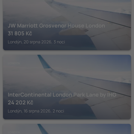
JW Marriott Grosvenor House London
31 805
Kč
Londýn, 20 srpna 2026, 3 noci
LONDÝN
InterContinental London Park Lane by IHG
24 202
Kč
Londýn, 16 srpna 2026, 2 noci
LONDÝN