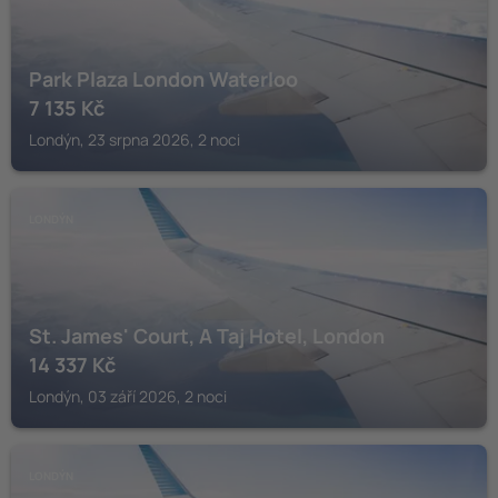
Park Plaza London Waterloo
7 135
Kč
Londýn, 23 srpna 2026, 2 noci
LONDÝN
St. James' Court, A Taj Hotel, London
14 337
Kč
Londýn, 03 září 2026, 2 noci
LONDÝN