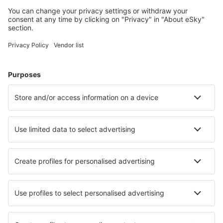
Uživateli eSky nejčastěji hledané ubytování
Ubytování ve Velké Británii - Oblíbená města
Ubytování v Birminghamu
Ubytování v Manchesteru
Ubytování v Londýně
Ubytování v Edinburghu
Ubytování v Liverpoolu
Ubytování in Liskeard
Ubytování v Exeteru
Ubytování in Taunton
Ubytování in Braunton
Ubytování v Norwichi
Nejlepší ubytování - města
Ubytování in Skyline View
Ubytování in Vrdnik
Ubytování in Barmen
Ubytování in Caudan
Ubytování in Nilaveli
Ubytování in Haibach