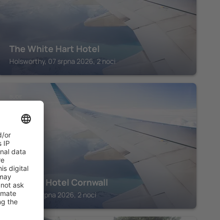
The White Hart Hotel
Holsworthy, 07 srpna 2026, 2 noci
BUDE
Kerenza Hotel Cornwall
Bude, 07 srpna 2026, 2 noci