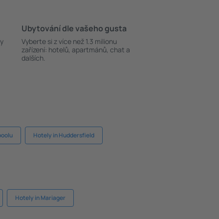
Ubytování dle vašeho gusta
ky
Vyberte si z více než 1.3 milionu
zařízení: hotelů, apartmánů, chat a
dalších.
poolu
Hotely in Huddersfield
Hotely in Mariager