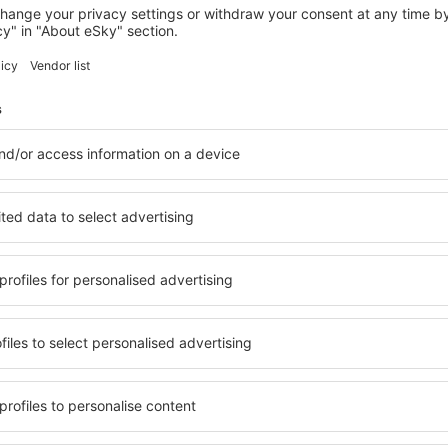
BUDE
Kerenza Hotel Cornwall
Bude, 07 srpna 2026, 2 noci
Zobrazit více hotelů in Holsworthy
Holsworthy – ne
elů. Žádný návštěvník
Komplexní služby a výhodná 