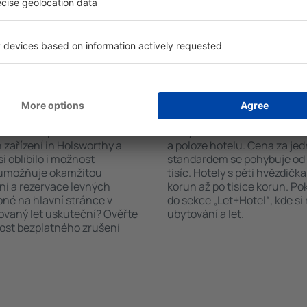
čet hostů a pokojů. A máte
informační brožury o atrakcí
d vámi objeví všechna
nabízejí i transport z/na let
si pak můžete ověřit
historických památkách in 
platby za ubytování nebo
 od předchozích návštěvníků.
n Holsworthy?
Kolik stojí hotel in 
říte čas i peníze.
Ceny za nocleh in Holsworth
zařízení in Holsworthy a
a poloze hotelu. Cena za je
i oblíbilo i možnost
standardem se pohybuje od n
a umožňuje okamžitou
tisíc. Hotely s pěti hvězdičk
ní a rezervace levných
korun až po tisíce korun. P
pné na hlavní stránce v
do sekce „Let+Hotel“, kde s
novaný let uskuteční? Ověřte
ubytování a let.
nost bezplatného zrušení