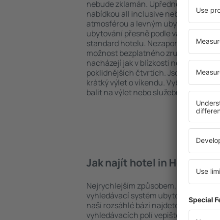
nebude zklamán. Upřednostňujete hot
nabídkou all inclusive nebo hledáte s
atmosférou a levným ubytováním? in
ubytování přesně podle vašich předsta
standard hotelu. Nezapomeňte zkontr
možnost bezplatného zrušení rezerva
nacházejí jak v blízkosti nejpopulárnějš
poklidnějších čtvrtích. Jsou jako stvoř
krátký výlet o víkendu. Vyberte hotel 
balit na výlet nebo služební cestu už 
Jak najít hotel in Holswort
Nejrychlejším způsobem, jak najít hote
vyhledávací systém ubytovacích zaříz
naší rozsáhlé bázi najdete přesně to, 
vyhledávacích polí vepište cíl cesty a