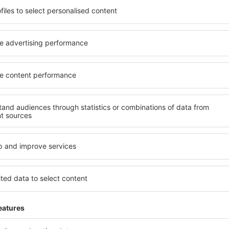
el na vysoké úrovni a
kritéria, která musí splnit ka
píše místa s poklidnou
Holsworthy jsou zárukou obs
 Holsworthy na vás čeká
dalších výhod pro hosty. Ub
v! Stačí zvolit polohu a
standardem se mohou pochlu
olovat způsob platby a
atrakce in Holsworthy tak m
ce. Hotely in Holsworthy se
dispozici i bezplatné parkov
ích atrakcí, tak i v
apartmán přesně podle svýc
ené na delší pobyt ale i
standardem znamená mimo ji
přesně pro vás a začněte se
areál nebo atrakce pro děti. 
dnes!
Holsworthy jsou skvělým řeše
kteří cestují služebně nebo 
zaměstnance.
hy?
Jaké zařízení nabízí
l in Holsworthy, je
Hotely in Holsworthy se řad
ení na stránce eSky. Díky
vybavením pro hosty. Mezi ne
co hledáte. Do
bezplatné wi-fi, SPA areál, 
 vyberte data příjezdu a
centrum, restaurace, dětský