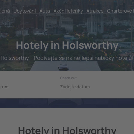
lená
Ubytování
Auta
Akční letenky
Atrakce
Charterové 
Hotely in Holsworthy
Holsworthy - Podívejte se na nejlepší nabídky hotelů!
Hotely in Holsworthy