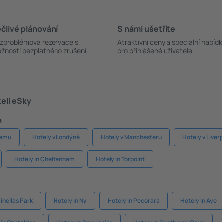
člivé plánování
S námi ušetříte
zproblémová rezervace s
Atraktivní ceny a speciální nabíd
žností bezplatného zrušení.
pro přihlášené uživatele.
teli eSky
a
hamu
Hotely v Londýně
Hotely v Manchesteru
Hotely v Liver
Hotely in Cheltenham
Hotely in Torpoint
Pinellas Park
Hotely in Ny
Hotely in Pecorara
Hotely in Aye