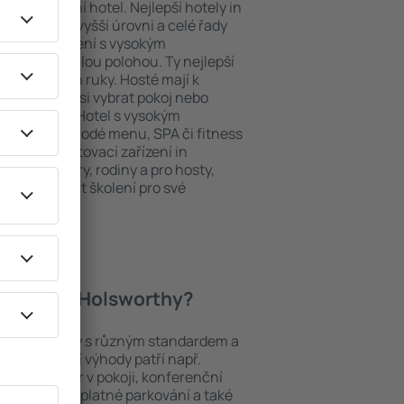
ždý exklusivní hotel. Nejlepší hotely in
luhy na nejvyšší úrovni a celé řady
ytovací zařízení s vysokým
bit dokonalou polohou. Ty nejlepší
áte na dosah ruky. Hosté mají k
ání a mohou si vybrat pokoj nebo
h představ. Hotel s vysokým
né i různorodé menu, SPA či fitness
Nejlepší ubytovací zařízení in
ním pro páry, rodiny a pro hosty,
chtějí pořádat školení pro své
 hotely in Holsworthy?
í mezi objekty s různým standardem a
joblíbenější výhody patří např.
minibar/trezor v pokoji, konferenční
 koutek, bezplatné parkování a také