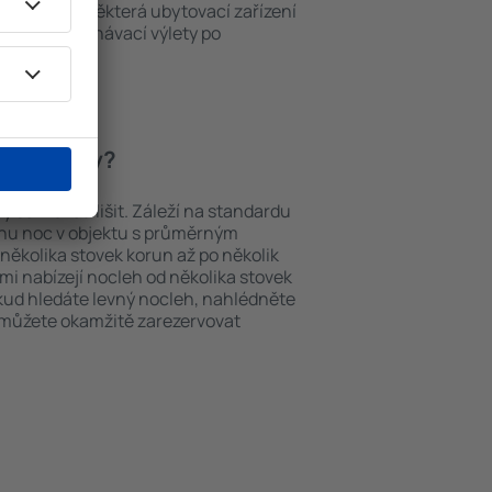
ch v okolí. Některá ubytovací zařízení
iště nebo poznávací výlety po
Holsworthy.
Holsworthy?
y se můžou lišit. Záleží na standardu
dnu noc v objektu s průměrným
ěkolika stovek korun až po několik
ami nabízejí nocleh od několika stovek
okud hledáte levný nocleh, nahlédněte
i můžete okamžitě zarezervovat