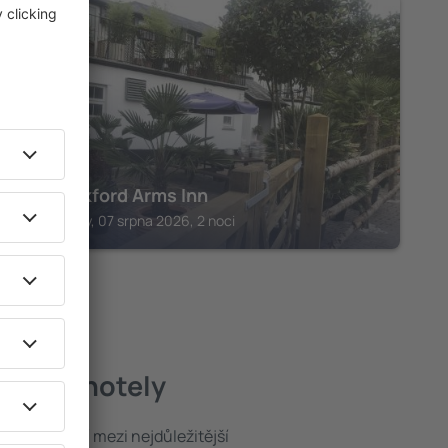
HOLSWORTHY
The Bickford Arms Inn
Holsworthy, 07 srpna 2026, 2 noci
jlepší hotely
poloha patří mezi nejdůležitější