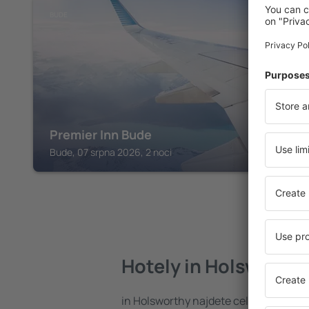
BUDE
Premier Inn Bude
Bude, 07 srpna 2026, 2 noci
Hotely in Holsworthy
in Holsworthy najdete celou řadu hot