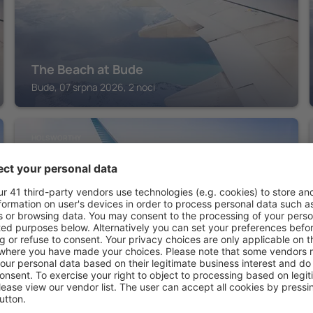
The Beach at Bude
Bude, 07 srpna 2026, 2 noci
HOLSWORTHY
Kings Arms Hotel
Holsworthy, 07 srpna 2026, 2 noci