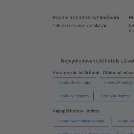
Rychlé a snadné vyhledávání
Pe
Nabídka dle vašich očekávání.
Be
mo
Nejvyhledávanější hotely uživa
Hotely ve Velké Británii - Oblíbená měst
Hotely v Edinburghu
Hotely v Birming
Hotely in Paignton
Hotely in Ventnor
Nejlepší hotely - města
Hotely in Montalieu-Vercieu
Hotely in 