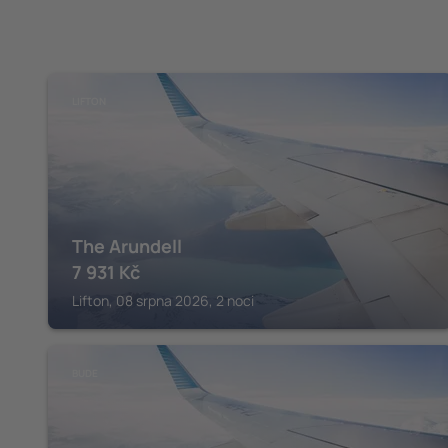
LIFTON
The Arundell
7 931
Kč
Lifton, 08 srpna 2026, 2 noci
BUDE