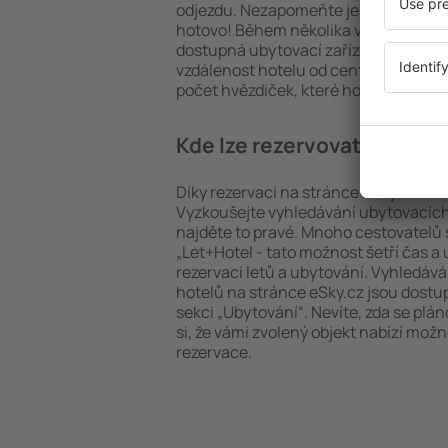
odjezdu. Nezapomeňte ještě uvést po
hotovo! Během několika vteřin se pře
dostupná ubytovací zařízení. Snadno 
vzdálenost hotelu od centra, způsob 
počet hvězdiček, které hotel obdržel
Kde lze rezervovat hotel i
Díky rezervaci na stránce eSky.cz ušet
Vyzkoušejte vyhledávání ubytovacích 
najděte to pravé. Mnoho cestovatelů s
„Let+Hotel - tato možnost šetří čas 
rezervaci letů a ubytování. Vyhledává
hotelů na stránce eSky.cz jsou dostu
sekci „Ubytování“. Nevíte, zda se plá
si, že vámi zvolený objekt nabízí mož
rezervace.