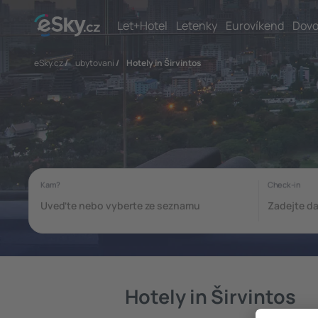
Let+Hotel
Letenky
Eurovíkend
Dovo
eSky.cz
/
ubytovani
/
Hotely in Širvintos
Hotely in Širvintos