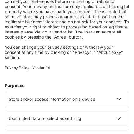
S námi ušetříte
Atraktivní ceny a speciální nabídky pro přihlášené
uživatele.
Ubytování dle vašeho gusta
Vyberte si z více než 1.3 milionu zařízení: hotelů,
apartmánů, chat a dalších.
Nejvyhledávanější hotely uživateli eSky
Hotely v Mexiku - Oblíbená města
Hotely in Tulum
Hotely v Cancúnu
Hotely v Mexiku
Hotely v Puerto Vallarta
Hotely in Playa del Carmen
Hotely in Juriquilla
Hotely in San Francisco - San Pancho
Hotely in Celestun
Hotely in Ciudad Madero