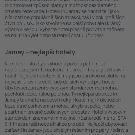
zkontrolovat způsob platby a možnost bezplatného
zrušení rezervace. Hotely in Jamay se nacházejí jak v
blízkosti nejpopulárnějších atrakcí, tak i v poklidnějších
čtvrtích. Jsou jako stvořené na delší pobyt ale i krátký
výlet o víkendu. Vyberte hotel přesně pro vás a začněte
se balit na výlet nebo služební cestu už dnes!
Jamay – nejlepší hotely
Komplexní služby a výhodná poloha patří mezi
nejdůležitější kritéria, která musí splnit každý exklusivní
hotel. Nejlepší hotely in Jamay jsou zárukou obsluhy na
nejvyšší úrovni a celé řady dalších výhod pro hosty.
Ubytovací zařízení s vysokým standardem se mohou
pochlubit dokonalou polohou. Ty nejlepší atrakce in
Jamay tak máte na dosah ruky. Hosté mají k dispozici i
bezplatné parkování a mohou si vybrat pokoj nebo
apartmán přesně podle svých představ. Hotel s vysokým
standardem znamená mimo jiné i různorodé menu, SPA
či fitness areál nebo atrakce pro děti. Nejlepší ubytovací
zařízení in Jamay jsou skvělým řešením pro páry, rodiny a