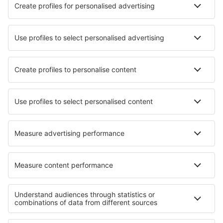
Hotely v Campeche
Nejlepší hotely - města
Hotely in Hejde
Hotely in Wimmis
Hotely v Borečnic
Hotely in Woodburn
Hotely in Tornesch
Hotely in St Crepin
Hotely in Baumberg
Hotely Minglanilla
Hotely in Ibos
Hotely in Quenza
Nejlepší hotely - regiony
Hotely in Querétaro
Hotely in Jalisco
Hotely in Nayarit
Hotely in Quintana Roo
Hotely v Jižní Dolní Kalifornii
Hotely na Maledivách
Hotely in Michigan