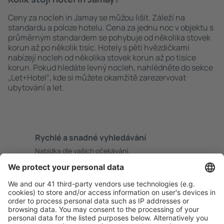
Ceny za nocleh in Jamay se můžou lišit. Záleží na
standardu a poloze hotelu. Cena za jednu noc v objektu s
průměrným standardem se pohybuje od několika stovek
korun až po několik tisíc. Hotely s pěti hvězdičkami
nabízejí nocleh od několika stovek korun až po tisíce
korun. Pokud hledáte levný nocleh, nahlédněte do sekce
„Let+Hotel“, kde si můžete okamžitě zarezervovat
ubytování a let.
Rychlé a snadné vyhledávání
Nabídka dle vašich očekávání.
Pečlivé plánování
Bezproblémová rezervace s možností bezplatného
zrušení.