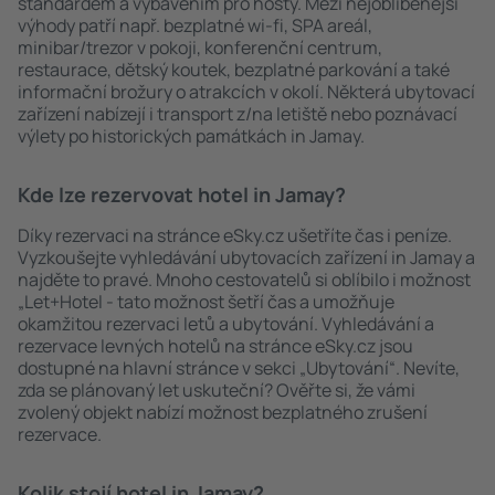
standardem a vybavením pro hosty. Mezi nejoblíbenější
výhody patří např. bezplatné wi-fi, SPA areál,
minibar/trezor v pokoji, konferenční centrum,
restaurace, dětský koutek, bezplatné parkování a také
informační brožury o atrakcích v okolí. Některá ubytovací
zařízení nabízejí i transport z/na letiště nebo poznávací
výlety po historických památkách in Jamay.
Kde lze rezervovat hotel in Jamay?
Díky rezervaci na stránce eSky.cz ušetříte čas i peníze.
Vyzkoušejte vyhledávání ubytovacích zařízení in Jamay a
najděte to pravé. Mnoho cestovatelů si oblíbilo i možnost
„Let+Hotel - tato možnost šetří čas a umožňuje
okamžitou rezervaci letů a ubytování. Vyhledávání a
rezervace levných hotelů na stránce eSky.cz jsou
dostupné na hlavní stránce v sekci „Ubytování“. Nevíte,
zda se plánovaný let uskuteční? Ověřte si, že vámi
zvolený objekt nabízí možnost bezplatného zrušení
rezervace.
Kolik stojí hotel in Jamay?