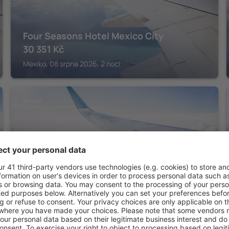
Four Seasons Hotel Mexico City
30 351
Kč
Mexiko, 08 srpna 2026, 2 noci
MEXIKO
Sheraton Maria Isabel Mexico City
Reforma
7 234
Kč
Mexiko, 14 srpna 2026, 2 noci