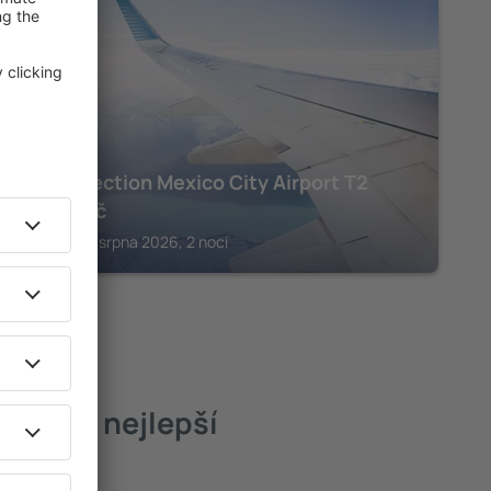
MEXIKO
NH Collection Mexico City Airport T2
11 708
Kč
Mexiko, 07 srpna 2026, 2 noci
arez – nejlepší