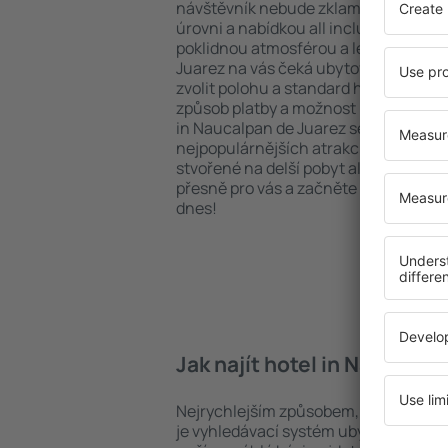
návštěvník nebude zklamán. Upředno
úrovni a nabídkou all inclusive nebo h
poklidnou atmosférou a levným ubyt
Juarez na vás čeká ubytování přesně 
zvolit polohu a standard hotelu. Nez
způsob platby a možnost bezplatného
in Naucalpan de Juarez se nacházejí ja
nejpopulárnějších atrakcí, tak i v pokl
stvořené na delší pobyt ale i krátký vý
přesně pro vás a začněte se balit na 
dnes!
Jak najít hotel in Naucalpa
Nejrychlejším způsobem, jak najít hot
je vyhledávací systém ubytovacích za