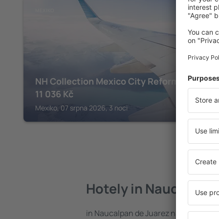
MEXIKO
NH Collection Mexico City Reforma
11 036
Kč
Mexiko, 07 srpna 2026, 3 noci
Hotely in Naucalpan 
in Naucalpan de Juarez najdete celou