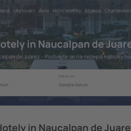
lená
Ubytování
Auta
Akční letenky
Atrakce
Charterové 
otely in Naucalpan de Juar
alpan de Juarez - Podívejte se na nejlepší nabídky ho
Hotely in Naucalpan de Juare