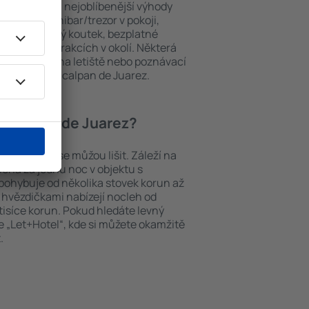
 hosty. Mezi nejoblíbenější výhody
PA areál, minibar/trezor v pokoji,
urace, dětský koutek, bezplatné
brožury o atrakcích v okolí. Některá
i transport z/na letiště nebo poznávací
tkách in Naucalpan de Juarez.
 Naucalpan de Juarez?
 de Juarez se můžou lišit. Záleží na
Cena za jednu noc v objektu s
ohybuje od několika stovek korun až
ti hvězdičkami nabízejí nocleh od
tisíce korun. Pokud hledáte levný
 „Let+Hotel“, kde si můžete okamžitě
.