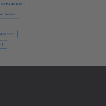
tely in Lubaczow
 Mamaroneck
n Guerrero
Sol