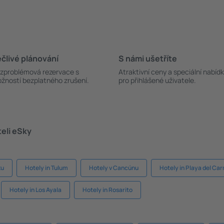
člivé plánování
S námi ušetříte
zproblémová rezervace s
Atraktivní ceny a speciální nabíd
žností bezplatného zrušení.
pro přihlášené uživatele.
teli eSky
ku
Hotely in Tulum
Hotely v Cancúnu
Hotely in Playa del Ca
Hotely in Los Ayala
Hotely in Rosarito