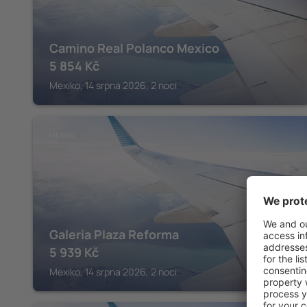
Camino Real Polanco Mexico
5 854
Kč
Mexiko, 14 srpna 2026, 2 noci
MEXIKO
Galeria Plaza Reforma
5 939
Kč
Mexiko, 14 srpna 2026, 2 noci