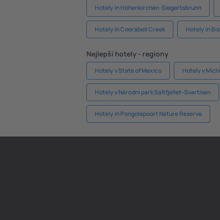
Hotely in Höhenkirchen-Siegertsbrunn
Hotely in Coorabell Creek
Hotely in Bi
Nejlepší hotely - regiony
Hotely v State of Mexico
Hotely v Mic
Hotely v Národní park Saltfjellet–Svartisen
Hotely in Pongolapoort Nature Reserve