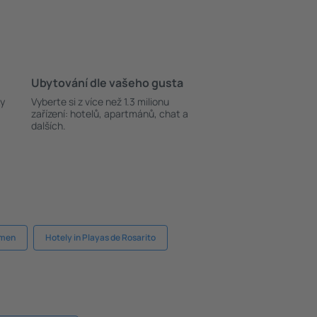
Ubytování dle vašeho gusta
ky
Vyberte si z více než 1.3 milionu
zařízení: hotelů, apartmánů, chat a
dalších.
rmen
Hotely in Playas de Rosarito