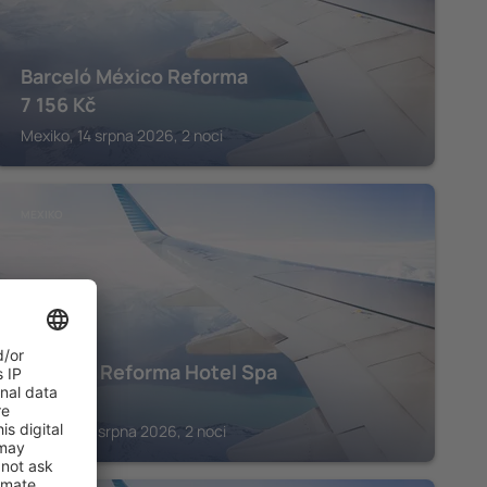
Barceló México Reforma
7 156
Kč
Mexiko, 14 srpna 2026, 2 noci
MEXIKO
Marquis Reforma Hotel Spa
9 031
Kč
Mexiko, 07 srpna 2026, 2 noci