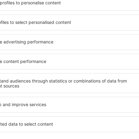
stňujete hotel na vysoké
Komplexní služby a výhodná 
ledáte spíše místa s
kritéria, která musí splnit ka
ováním? in Naucalpan de
Naucalpan de Juarez jsou zá
podle vašich představ! Stačí
celé řady dalších výhod pro 
apomeňte zkontrolovat
standardem se mohou pochlu
 zrušení rezervace. Hotely
atrakce in Naucalpan de Jua
k v blízkosti
mají k dispozici i bezplatné
idnějších čtvrtích. Jsou jako
nebo apartmán přesně podle
let o víkendu. Vyberte hotel
standardem znamená mimo ji
výlet nebo služební cestu už
areál nebo atrakce pro děti. 
Naucalpan de Juarez jsou sk
hosty, kteří cestují služebně
zaměstnance.
n de Juarez?
Jaké zařízení nabízí
Juarez?
el in Naucalpan de Juarez,
řízení na stránce eSky. Díky
Hotely in Naucalpan de Juar