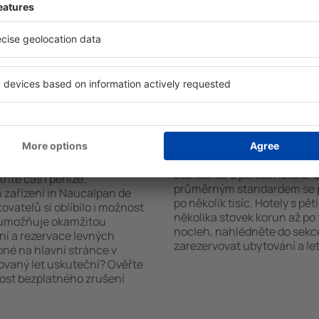
co hledáte. Do
standardem a vybavením pro
 vyberte data příjezdu a
patří např. bezplatné wi-fi, S
čet hostů a pokojů. A máte
konferenční centrum, resta
d vámi objeví všechna
parkování a také informační 
si pak můžete ověřit
ubytovací zařízení nabízejí 
platby za ubytování nebo
výlety po historických pamá
 od předchozích návštěvníků.
n Naucalpan de
Kolik stojí hotel in
Ceny za nocleh in Naucalpan
standardu a poloze hotelu. 
říte čas i peníze.
průměrným standardem se p
 zařízení in Naucalpan de
po několik tisíc. Hotely s pě
ovatelů si oblíbilo i možnost
několika stovek korun až po 
a umožňuje okamžitou
nocleh, nahlédněte do sekce
ní a rezervace levných
zarezervovat ubytování a let
pné na hlavní stránce v
novaný let uskuteční? Ověřte
nost bezplatného zrušení