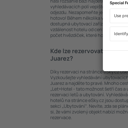
naší rozsáhlé bázi najdete přesně to, 
vyhledávacích polí vepište cíl cesty a
odjezdu. Nezapomeňte ještě uvést po
hotovo! Během několika vteřin se pře
dostupná ubytovací zařízení. Snadno 
vzdálenost hotelu od centra, způsob 
počet hvězdiček, které hotel obdržel
Kde lze rezervovat hotel i
Juarez?
Díky rezervaci na stránce eSky.cz ušet
Vyzkoušejte vyhledávání ubytovacích
Juarez a najděte to pravé. Mnoho cest
„Let+Hotel - tato možnost šetří čas 
rezervaci letů a ubytování. Vyhledává
hotelů na stránce eSky.cz jsou dostu
sekci „Ubytování“. Nevíte, zda se plá
si, že vámi zvolený objekt nabízí mož
rezervace.