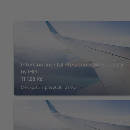
MEXIKO
InterContinental Presidente Mexico City
by IHG
11 128
Kč
Mexiko, 07 srpna 2026, 2 noci
MEXIKO