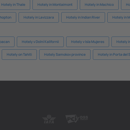
Hotely in Thale
Hotely in Montaimont
Hotely in Machico
Ho
shopton
Hotely in Lavizzara
Hotely in Indian River
Hotely in
hoacan
Hotely v Dolní Kalifornii
Hotely v Isla Mujeres
Hotely i
Hotely on Tahiti
Hotely Samokov province
Hotely in Porta del 