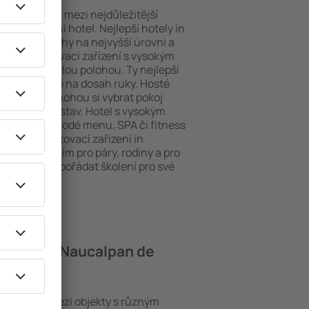
poloha patří mezi nejdůležitější
ždý exklusivní hotel. Nejlepší hotely in
rukou obsluhy na nejvyšší úrovni a
hosty. Ubytovací zařízení s vysokým
bit dokonalou polohou. Ty nejlepší
rez tak máte na dosah ruky. Hosté
 parkování a mohou si vybrat pokoj
 svých představ. Hotel s vysokým
né i různorodé menu, SPA či fitness
Nejlepší ubytovací zařízení in
vělým řešením pro páry, rodiny a pro
 nebo chtějí pořádat školení pro své
 hotely in Naucalpan de
ez se řadí mezi objekty s různým