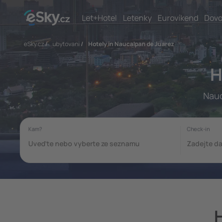
Let+Hotel
Letenky
Eurovíkend
Dovo
eSky.cz
/
ubytovani
/
Hotely in Naucalpan de Juarez
H
Nauc