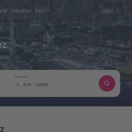
lety
Transfery
Více
Log in
ez
telů!
z