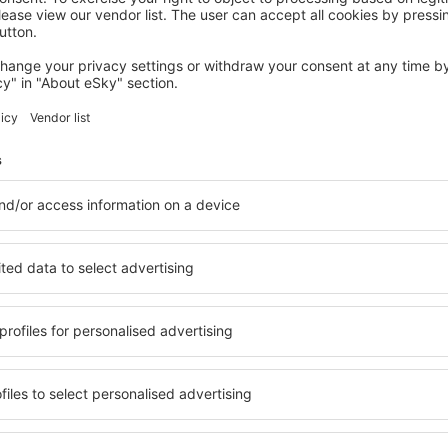
MEXIKO
W Mexico City
14 357
Kč
Mexiko, 14 srpna 2026, 2 noci
Zobrazit více hotelů in Naucalpan de Juarez
de Juarez
Naucalpan de Ju
hotely
 řadu hotelů. Žádný