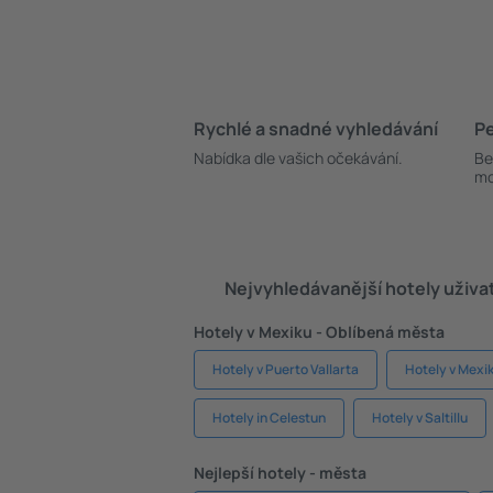
Rychlé a snadné vyhledávání
Pe
Nabídka dle vašich očekávání.
Be
mo
Nejvyhledávanější hotely uživa
Hotely v Mexiku - Oblíbená města
Hotely v Puerto Vallarta
Hotely v Mexi
Hotely in Celestun
Hotely v Saltillu
Nejlepší hotely - města