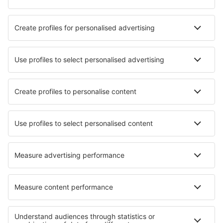
Hotely in Cherating
Hotely in Bukit Fraser
Nejlepší hotely - města
Hotely in Casas de los Pinos
Hotely in Silao
Hotely in Montemayor
Hotely in Haworth
Hotely in Honselersdijk
Hotely in Ma'alot Tarshiha
Hotely in Ixmiquilpan
Hotely in Carlstadt
Hotely Oggevatn
Hotely in Rémuzat
Nejlepší hotely - regiony
Hotely in Malaysian Borneo
Hotely na Langkawi
Hotely in Penang