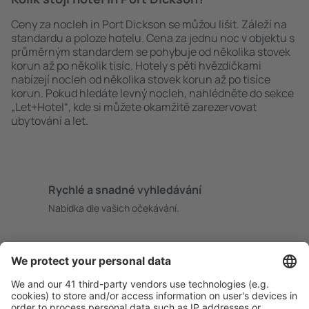
Ceny za nocleh in Port Dickson se můžou lišit. Záleží na
standardu a poloze hotelu. Cena za jednu noc v objektu s
průměrným standardem se pohybuje od několika stovek
korun až po několik tisíc. Hotely s pěti hvězdičkami
nabízejí nocleh od několika stovek korun až po tisíce
korun. Pokud hledáte levný nocleh, nahlédněte do sekce
„Let+Hotel“, kde si můžete okamžitě zarezervovat
ubytování a let.
Rychlé a snadné vyhledávání
Nabídka dle vašich očekávání.
Pečlivé plánování
Bezproblémová rezervace s možností bezplatného
zrušení.