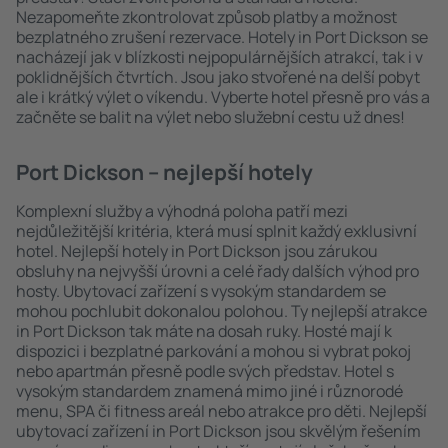
Nezapomeňte zkontrolovat způsob platby a možnost
bezplatného zrušení rezervace. Hotely in Port Dickson se
nacházejí jak v blízkosti nejpopulárnějších atrakcí, tak i v
poklidnějších čtvrtích. Jsou jako stvořené na delší pobyt
ale i krátký výlet o víkendu. Vyberte hotel přesně pro vás a
začněte se balit na výlet nebo služební cestu už dnes!
Port Dickson – nejlepší hotely
Komplexní služby a výhodná poloha patří mezi
nejdůležitější kritéria, která musí splnit každý exklusivní
hotel. Nejlepší hotely in Port Dickson jsou zárukou
obsluhy na nejvyšší úrovni a celé řady dalších výhod pro
hosty. Ubytovací zařízení s vysokým standardem se
mohou pochlubit dokonalou polohou. Ty nejlepší atrakce
in Port Dickson tak máte na dosah ruky. Hosté mají k
dispozici i bezplatné parkování a mohou si vybrat pokoj
nebo apartmán přesně podle svých představ. Hotel s
vysokým standardem znamená mimo jiné i různorodé
menu, SPA či fitness areál nebo atrakce pro děti. Nejlepší
ubytovací zařízení in Port Dickson jsou skvělým řešením