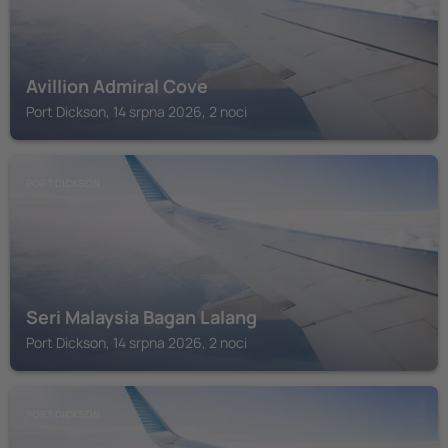
Avillion Admiral Cove
Port Dickson, 14 srpna 2026, 2 noci
PORT DICKSON
Seri Malaysia Bagan Lalang
Port Dickson, 14 srpna 2026, 2 noci
PORT DICKSON