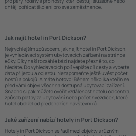
pro páry, rodiny a pro hosty, kteří cestují služebně nebo
chtějí pořádat školení pro své zaměstnance.
Jak najít hotel in Port Dickson?
Nejrychlejším způsobem, jak najít hotel in Port Dickson,
je vyhledávací systém ubytovacích zařízení na stránce
eSky. Díky naší rozsáhlé bázi najdete přesně to, co
hledáte. Do vyhledávacích polí vepište cíl cesty a vyberte
data příjezdu a odjezdu. Nezapomeňte ještě uvést počet
hostů a pokojů. A máte hotovo! Během několika vteřin se
před vámi objeví všechna dostupná ubytovací zařízení.
Snadno si pak můžete ověřit vzdálenost hotelu od centra,
způsob platby za ubytování nebo počet hvězdiček, které
hotel obdržel od předchozích návštěvníků.
Jaké zařízení nabízí hotely in Port Dickson?
Hotely in Port Dickson se řadí mezi objekty s různým