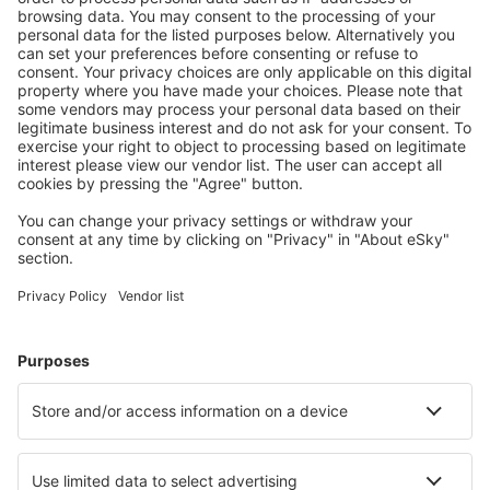
S námi ušetříte
Atraktivní ceny a speciální nabídky pro přihlášené
uživatele.
Ubytování dle vašeho gusta
Vyberte si z více než 1.3 milionu zařízení: hotelů,
apartmánů, chat a dalších.
Nejvyhledávanější hotely uživateli eSky
Hotely v Malajsii - Oblíbená města
Hotely v Ipohu
Hotely v Johor Bahru
Hotely v Kuala Lumpur
Hotely v Kota Kinabalu
Hotely v George Town
Hotely in Kampung Rhu Tapai
Hotely in Seri Kembangan
Hotely in Subang Jaya