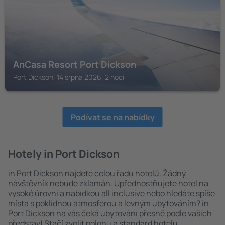
AnCasa Resort Port Dickson
Port Dickson, 14 srpna 2026, 2 noci
Podívat se na nabídky
Hotely in Port Dickson
in Port Dickson najdete celou řadu hotelů. Žádný
návštěvník nebude zklamán. Upřednostňujete hotel na
vysoké úrovni a nabídkou all inclusive nebo hledáte spíše
místa s poklidnou atmosférou a levným ubytováním? in
Port Dickson na vás čeká ubytování přesně podle vašich
představ! Stačí zvolit polohu a standard hotelu.