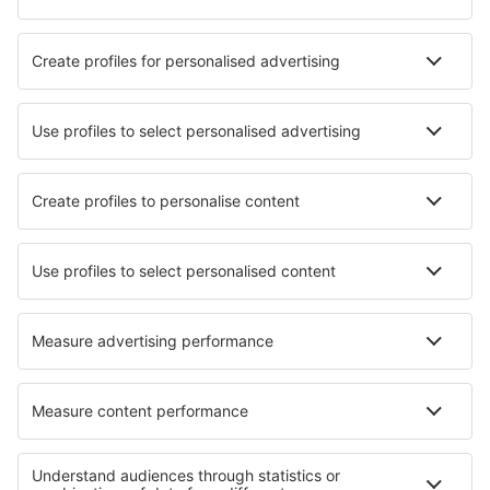
Hotely Las Cumbres
Nejlepší hotely - města
Hotely in Dobbin-Linstow
Hotely in Nawton
Hotely in Ruurlo
Hotely in Porter
Hotely Spelle
Hotely in Marsala
Hotely in Encinasola
Hotely in Saint-Nicolas-de-Redon
Hotely in Quogue
Hotely in New Iberia
Nejlepší hotely - regiony
Hotely v Darién
Hotely in Bocas del Toro
Hotely v Colón
Hotely in San Blas Islands