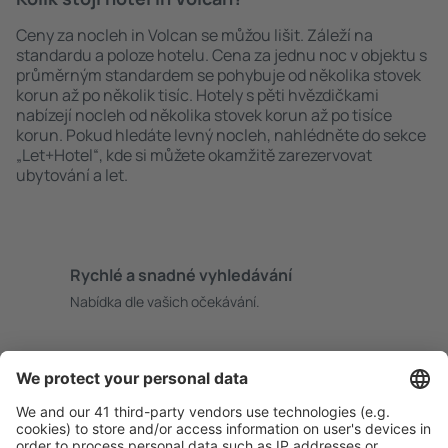
Ceny za nocleh in Volcan se můžou lišit. Záleží na
standardu a poloze hotelu. Cena za jednu noc v objektu s
průměrným standardem se pohybuje od několika stovek
korun až po několik tisíc. Hotely s pěti hvězdičkami
nabízejí nocleh od několika stovek korun až po tisíce
korun. Pokud hledáte levný nocleh, nahlédněte do sekce
„Let+Hotel“, kde si můžete okamžitě zarezervovat
ubytování a let.
Rychlé a snadné vyhledávání
Nabídka dle vašich očekávání.
Pečlivé plánování
Bezproblémová rezervace s možností bezplatného
zrušení.