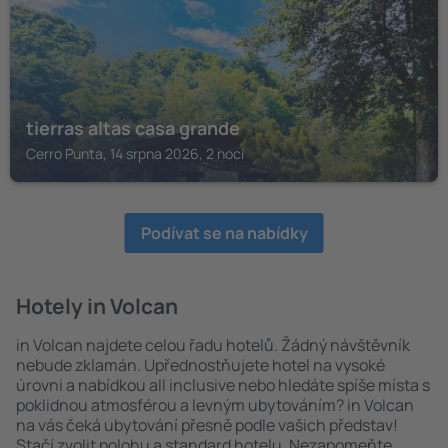
tierras altas casa grande
Cerro Punta, 14 srpna 2026, 2 noci
Podívat se na nabídky
Hotely in Volcan
in Volcan najdete celou řadu hotelů. Žádný návštěvník
nebude zklamán. Upřednostňujete hotel na vysoké
úrovni a nabídkou all inclusive nebo hledáte spíše místa s
poklidnou atmosférou a levným ubytováním? in Volcan
na vás čeká ubytování přesně podle vašich představ!
Stačí zvolit polohu a standard hotelu. Nezapomeňte