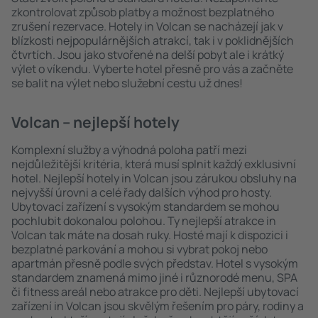
zkontrolovat způsob platby a možnost bezplatného
zrušení rezervace. Hotely in Volcan se nacházejí jak v
blízkosti nejpopulárnějších atrakcí, tak i v poklidnějších
čtvrtích. Jsou jako stvořené na delší pobyt ale i krátký
výlet o víkendu. Vyberte hotel přesně pro vás a začněte
se balit na výlet nebo služební cestu už dnes!
Volcan – nejlepší hotely
Komplexní služby a výhodná poloha patří mezi
nejdůležitější kritéria, která musí splnit každý exklusivní
hotel. Nejlepší hotely in Volcan jsou zárukou obsluhy na
nejvyšší úrovni a celé řady dalších výhod pro hosty.
Ubytovací zařízení s vysokým standardem se mohou
pochlubit dokonalou polohou. Ty nejlepší atrakce in
Volcan tak máte na dosah ruky. Hosté mají k dispozici i
bezplatné parkování a mohou si vybrat pokoj nebo
apartmán přesně podle svých představ. Hotel s vysokým
standardem znamená mimo jiné i různorodé menu, SPA
či fitness areál nebo atrakce pro děti. Nejlepší ubytovací
zařízení in Volcan jsou skvělým řešením pro páry, rodiny a