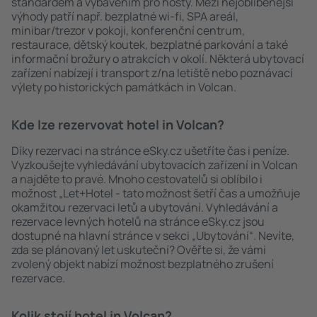
standardem a vybavením pro hosty. Mezi nejoblíbenější
výhody patří např. bezplatné wi-fi, SPA areál,
minibar/trezor v pokoji, konferenční centrum,
restaurace, dětský koutek, bezplatné parkování a také
informační brožury o atrakcích v okolí. Některá ubytovací
zařízení nabízejí i transport z/na letiště nebo poznávací
výlety po historických památkách in Volcan.
Kde lze rezervovat hotel in Volcan?
Díky rezervaci na stránce eSky.cz ušetříte čas i peníze.
Vyzkoušejte vyhledávání ubytovacích zařízení in Volcan
a najděte to pravé. Mnoho cestovatelů si oblíbilo i
možnost „Let+Hotel - tato možnost šetří čas a umožňuje
okamžitou rezervaci letů a ubytování. Vyhledávání a
rezervace levných hotelů na stránce eSky.cz jsou
dostupné na hlavní stránce v sekci „Ubytování“. Nevíte,
zda se plánovaný let uskuteční? Ověřte si, že vámi
zvolený objekt nabízí možnost bezplatného zrušení
rezervace.
Kolik stojí hotel in Volcan?