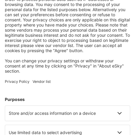
S námi ušetříte
Atraktivní ceny a speciální nabídky pro přihlášené
uživatele.
Ubytování dle vašeho gusta
Vyberte si z více než 1.3 milionu zařízení: hotelů,
apartmánů, chat a dalších.
Nejvyhledávanější hotely uživateli eSky
Hotely v Panamě - Oblíbená města
Hotely v Bocas Del Toro
Hotely v Rio Hato
Hotely in Pedasí
Hotely in Playa Coronado
Hotely v Panamě
Hotely Boqueron
Hotely v Colonu
Hotely in Bejuco
Hotely in Chilibre