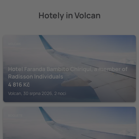
Hotely in Volcan
VOLCAN
Hotel Faranda Bambito Chiriquí, a member of
Radisson Individuals
4 816
Kč
Volcan, 30 srpna 2026, 2 noci
BOQUETE