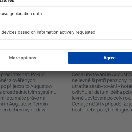
h systém rychle najde
koutem, balkonem, klimatizac
stow. Výběr ubytování
sadou ručníků nebo přístup
ete podle typu zařízení, počtu
bezplatné parkování, objedn
vštěvníků, vzdálenosti od
zvolit hotel s bazénem. Uby
ervace. Díky těmto
rezervovat se službou přepra
tování in Augustow v
rvovat pouze ubytovací
ování in Augustow?
Kolik stojí ubytován
 přes internet. Pokud
Cena ubytování in Augustow z
výběr z ověřených
nejlevnější patří penziony, 
 po příjezdu to Augustow
utratíte za ubytování v ho
te prostřednictvím systému
ovlivňuje i datum, délka po
ání letu máte právo na
levné ubytování po celý rok,
ní in Augustow. Termín
Cena je nižší i v případě, že
veden během vyhledávání
hostů nebo pobyt in Augusto