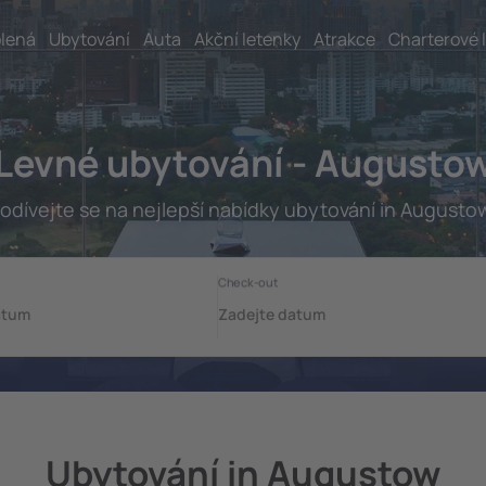
lená
Ubytování
Auta
Akční letenky
Atrakce
Charterové 
Levné ubytování - Augusto
odívejte se na nejlepší nabídky ubytování in Augusto
Ubytování in Augustow