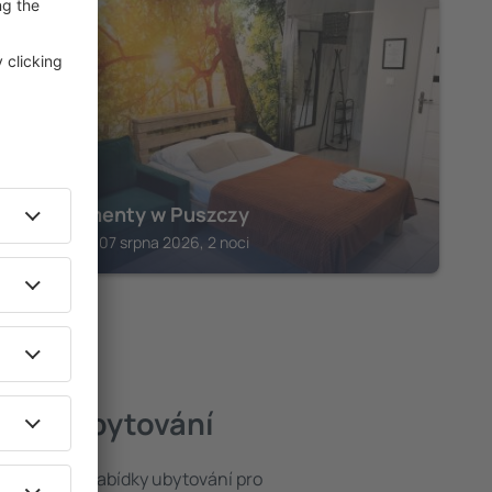
AUGUSTOW
Apartamenty w Puszczy
Augustow, 07 srpna 2026, 2 noci
lepší ubytování
t ze široké nabídky ubytování pro