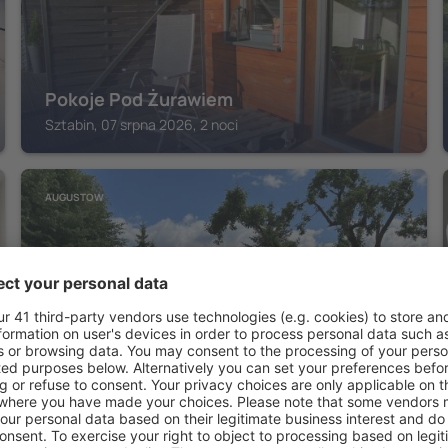
Pokoje Pod Żurawiem
Sztabin, 07 srpna 2026, 2 noci
AUGUSTOW
Dom Dwa Jeziora - Augustów
Augustow, 07 srpna 2026, 2 noci