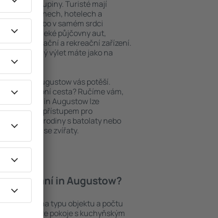
niory nebo skupiny. Turisté mají
ých apartmánech, hotelech a
oblastech nebo v samém srdci
patří i nedaleké půjčovny aut,
ody, restaurační a rekreační zařízení.
pomenutelný výlet máte jako na
ubytování, Augustow vás potěší.
pěšná služební cesta? Ručíme vám,
. Ubytování in Augustow lze
ezbariérovým přístupem pro
si přijdou i rodiny s batolaty nebo
teří cestují se zvířaty.
í ubytování in Augustow?
tow záleží na typu objektu a počtu
stech najdete pokoje s kuchyňským