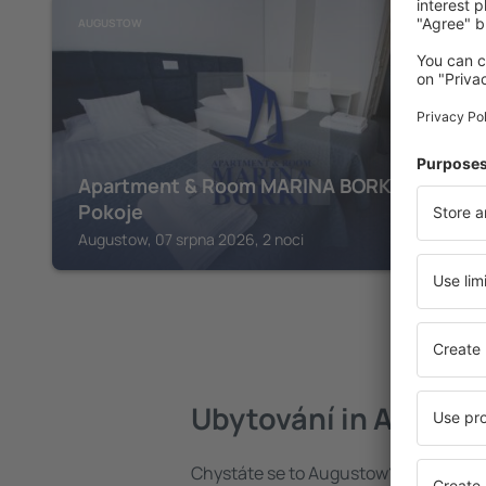
AUGUSTOW
Apartment & Room MARINA BORKI -
Pokoje
Augustow, 07 srpna 2026, 2 noci
Ubytování in Augus
Chystáte se to Augustow? Najděte si