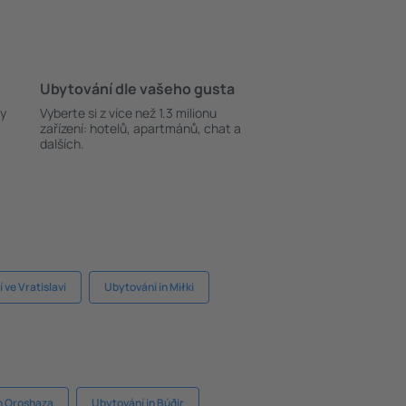
Ubytování dle vašeho gusta
ky
Vyberte si z více než 1.3 milionu
zařízení: hotelů, apartmánů, chat a
dalších.
 ve Vratislavi
Ubytování in Miłki
n Oroshaza
Ubytování in Búðir