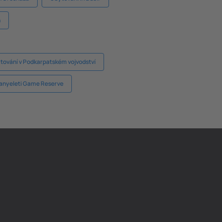
n
tování v Podkarpatském vojvodství
anyeleti Game Reserve