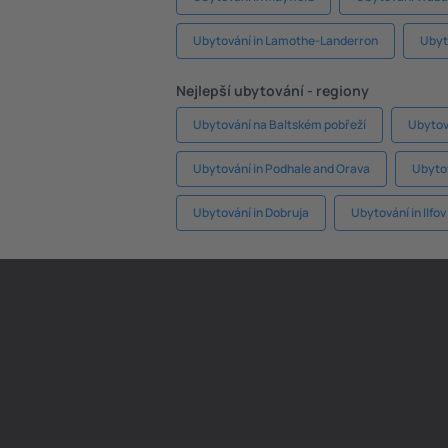
Ubytování in Lamothe-Landerron
Ubyt
Nejlepší ubytování - regiony
Ubytování na Baltském pobřeží
Ubytov
Ubytování in Podhale and Orava
Ubyto
Ubytování in Dobruja
Ubytování in Ilfo