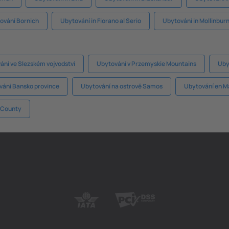
ování Bornich
Ubytování in Fiorano al Serio
Ubytování in Mollinbur
ání ve Slezském vojvodství
Ubytování v Przemyskie Mountains
Uby
vání Bansko province
Ubytování na ostrově Samos
Ubytování en M
v County