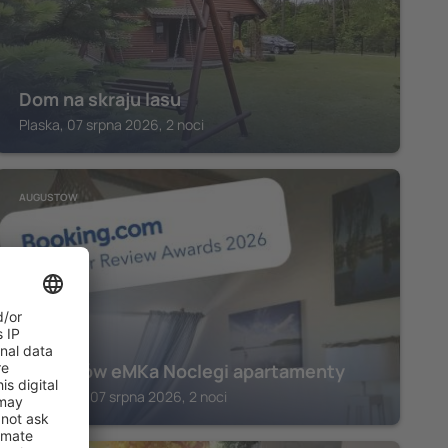
Dom na skraju lasu
Plaska, 07 srpna 2026, 2 noci
AUGUSTOW
Augustów eMKa Noclegi apartamenty
Augustow, 07 srpna 2026, 2 noci