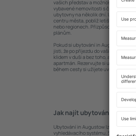
vašich představ a možností. Můžete v
vybavené nemovitosti s četnými vymož
ubytovny na několik dní. Ubytování i
centru města, poblíž letiště i v mén
nebo regionech. Přizpůsobte ubytová
plánům.
Pokud si ubytování in Augustow zarez
jisti, že po příjezdu do vaší destinace
klidem v duši a bez toho, abyste muse
apartmán. Rezervujte si ubytování p
během cesty si užijete uvolněnou at
Jak najít ubytování in Aug
Ubytování in Augustow lze rychle naj
vyhledávacího systému. Stačí uvést cí