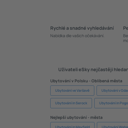
Rychlé a snadné vyhledávání
Pe
Nabídka dle vašich očekávání.
Be
mo
Uživateli eSky nejčastěji hleda
Ubytování v Polsku - Oblíbená města
Ubytování ve Varšavě
Ubytování v Gda
Ubytování in Serock
Ubytování in Pogo
Nejlepší ubytování - města
Ubytování in Mayfield
Ubytování Wab