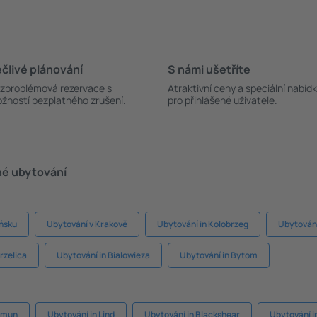
člivé plánování
S námi ušetříte
zproblémová rezervace s
Atraktivní ceny a speciální nabíd
žností bezplatného zrušení.
pro přihlášené uživatele.
né ubytování
ńsku
Ubytování v Krakově
Ubytování in Kolobrzeg
Ubytování
rzelica
Ubytování in Bialowieza
Ubytování in Bytom
amun
Ubytování in Lind
Ubytování in Blackshear
Ubytování i