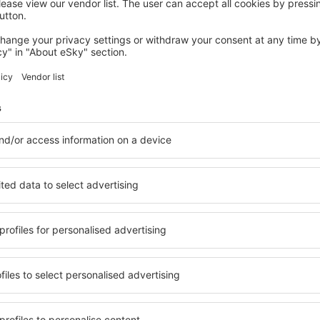
AUGUSTOW
Apart Konopnicka
Augustow, 07 srpna 2026, 2 noci
Podívejte se na další nabídky in Augustow
tow
Augustow – nej
 ubytování přesně podle
in Augustow si můžete vybra