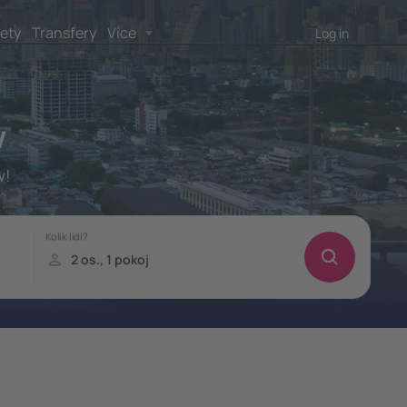
lety
Transfery
Více
Log in
w
w!