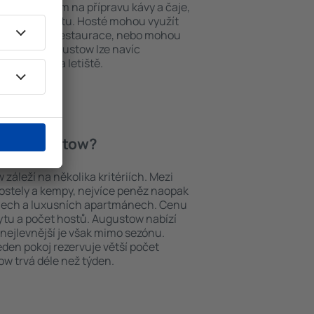
í, přístrojem na přípravu kávy a čaje,
em k internetu. Hosté mohou využít
at si jídla z restaurace, nebo mohou
tování in Augustow lze navíc
vy z nebo na letiště.
í in Augustow?
áleží na několika kritériích. Mezi
hostely a kempy, nejvíce peněz naopak
telech a luxusních apartmánech. Cenu
bytu a počet hostů. Augustow nabízí
 nejlevnější je však mimo sezónu.
 jeden pokoj rezervuje větší počet
w trvá déle než týden.