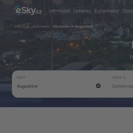
Let+Hotel
Letenky
Eurovíkend
Dovo
eSky.cz
/
ubytovani
/
Ubytování in Augustow
P