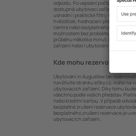
odjezdu. Po vepsání počtu cestujícíc
dostupná ubytovací zařízení in Augu
usnadní i praktické filtry. Hledat můž
hvězdiček, hodnocení předchozích ná
centra nebo bezplatného zrušení rez
možnostem bez problému najdete uby
průběhu několika minut. Můžete reze
zařízení nebo i ubytování s letem.
Kde mohu rezervovat ubyt
Ubytování in Augustow lze rezervovat
navštívíte stránku eSky.cz, máte na 
ubytovacích zařízení. Díky tomu bude
všechno podle vašich představ. Platí
nebo kreditní kartou. V případě odvol
bezplatné zrušení rezervace ubytová
bezplatného zrušení rezervace je u
ubytovacích zařízení.