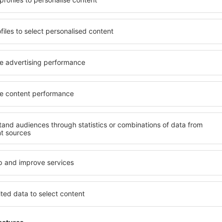
yužít prostorné, komfortně
jednotlivce, páry, rodiny, se
enostmi, jakož i levné
možnost přenocovat v různ
n Augustow je dostupné v
penzionech – v poklidných 
ě vyhledávaných okresech
Augustow. Mezi další výhody 
ní vašim potřebám a dalším
veřejná doprava, četné obch
Všechno nezbytné pro neza
dlani!
ervujete včas, můžete si být
 si budete moci odpočinout s
Pokud toužíte po luxusním 
li hledat hotel nebo
Dokonalá dovolená nebo ús
řed odjezdem to Augustow a
že budete nadmíru spokojeni
mosféru.
rezervovat v zařízeních s b
handicapované osoby. Na své 
malými dětmi a návštěvníci, k
ustow?
Jaké vybavení nabíz
ít prostřednictvím našeho
Vybavení ubytování in Augus
l cesty a termín příjezdu a
hvězdiček. V dostupných mí