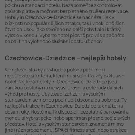
polohu a standard hotelu. Nezapomeňte zkontrolovat
způsob platby a možnost bezplatného zrušení rezervace.
Hotely in Czechowice-Dziedzice se nacházejí jak v
blízkosti nejpopulárnějších atrakcí, tak i v poklidnějších
čtvrtích. Jsou jako stvořené na delší pobyt ale i krátký
výlet o víkendu. Vyberte hotel přesně pro vás a začněte
se balit na výlet nebo služební cestu už dnes!
Czechowice-Dziedzice – nejlepší hotely
Komplexní služby a výhodná poloha patří mezi
nejdůležitější kritéria, která musí splnit každý exklusivní
hotel. Nejlepší hotely in Czechowice-Dziedzice jsou
zárukou obsluhy na nejvyšší úrovni a celé řady dalších
výhod pro hosty. Ubytovací zařízení s vysokým
standardem se mohou pochlubit dokonalou polohou. Ty
nejlepší atrakce in Czechowice-Dziedzice tak máte na
dosah ruky. Hosté mají k dispozici i bezplatné parkování a
mohou si vybrat pokoj nebo apartmán přesně podle svých
představ. Hotel s vysokým standardem znamená mimo
jiné i různorodé menu, SPA či fitness areál nebo atrakce