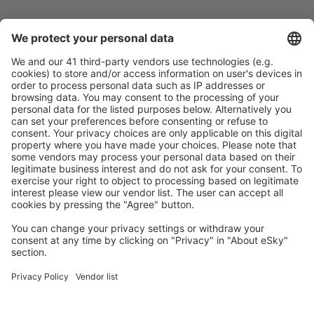
Pečlivé plánování
Bezproblémová rezervace s možností bezplatného
zrušení.
S námi ušetříte
Atraktivní ceny a speciální nabídky pro přihlášené
uživatele.
Ubytování dle vašeho gusta
Vyberte si z více než 1.3 milionu zařízení: hotelů,
apartmánů, chat a dalších.
Nejvyhledávanější hotely uživateli eSky
Hotely v Polsku - Oblíbená města
Hotely ve Varšavě
Hotely in Kolobrzeg