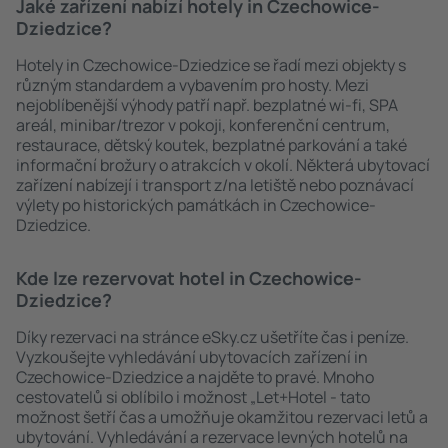
Jaké zařízení nabízí hotely in Czechowice-
Dziedzice?
Hotely in Czechowice-Dziedzice se řadí mezi objekty s
různým standardem a vybavením pro hosty. Mezi
nejoblíbenější výhody patří např. bezplatné wi-fi, SPA
areál, minibar/trezor v pokoji, konferenční centrum,
restaurace, dětský koutek, bezplatné parkování a také
informační brožury o atrakcích v okolí. Některá ubytovací
zařízení nabízejí i transport z/na letiště nebo poznávací
výlety po historických památkách in Czechowice-
Dziedzice.
Kde lze rezervovat hotel in Czechowice-
Dziedzice?
Díky rezervaci na stránce eSky.cz ušetříte čas i peníze.
Vyzkoušejte vyhledávání ubytovacích zařízení in
Czechowice-Dziedzice a najděte to pravé. Mnoho
cestovatelů si oblíbilo i možnost „Let+Hotel - tato
možnost šetří čas a umožňuje okamžitou rezervaci letů a
ubytování. Vyhledávání a rezervace levných hotelů na