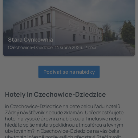
Stara Cynkownia
Czechowice-Dziedzice, 14 srpna 2026, 2 noci
Podívat se na nabídky
Hotely in Czechowice-Dziedzice
in Czechowice-Dziedzice najdete celou řadu hotelů.
Žádný návštěvník nebude zklamán. Upřednostňujete
hotel na vysoké úrovni a nabídkou all inclusive nebo
hledáte spíše místa s poklidnou atmosférou a levným
ubytováním? in Czechowice-Dziedzice na vás čeká
ubytování přesně podle vašich představ! Stačí zvolit