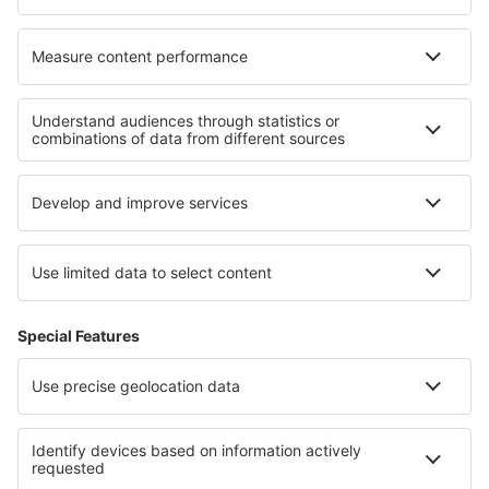
Nejlepší hotely - regiony
Hotely v Lubušském vojvodství
Hotely v Tatrách
Hotely v Svatokřížský národní park
Hotely v Mazurách
Hotely v Ojcowský národní park
Hotely na Spiši
Hotely in Poas Volcano National Park
Hotely ve Val di Fiemme
Hotely ve Viña del Mar
Hotely in Santa Catalina Island