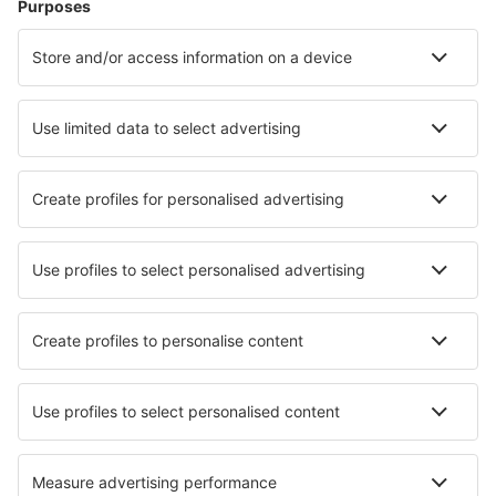
Hotely v Gdańsku
Hotely v Krakově
Hotely ve Vratislavi
Hotely in Polanica Zdroj
Hotely in Grodek nad Dunajcem
Hotely in Aleksandrow Lodzki
Hotely in Trzebiatow
Hotely in Rumia
Nejlepší hotely - města
Hotely in Jullouville-les-Pins
Hotely in Coudray
Hotely in San Canzian dʼlsonzo
Hotely in Carolina Beach
Hotely in Kainsbach
Hotely in Piumazzo
Hotely Mareil-Sur-Mauldre
Hotely in Sas van Gent
Hotely in Orea
Hotely in Iranduba