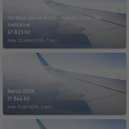
Tui Blue Barut Andiz - Adults Only - All
Inclusive
41 823
Kč
Side, 22 srpna 2026, 7 nocí
SIDE
Barut GOIA
11 344
Kč
Side, 11 září 2026, 2 noci
SIDE