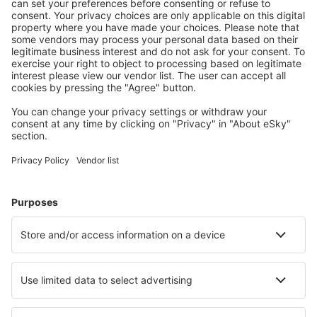
S námi ušetříte
Atraktivní ceny a speciální nabídky pro přihlášené
uživatele.
Ubytování dle vašeho gusta
Vyberte si z více než 1.3 milionu zařízení: hotelů,
apartmánů, chat a dalších.
Nejvyhledávanější hotely uživateli eSky
Hotely v Turecku - Oblíbená města
Hotely ve Fethiye
Hotely in Kaş
Hotely v Antalyi
Hotely v Bodrumu
Hotely v Istanbulu
Hotely v Ispartě
Hotely Guzelcamlı
Hotely in Adrasan
Hotely in Menderes
Hotely in Mudurnu