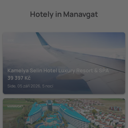
Hotely in Manavgat
SIDE
Kamelya Selin Hotel Luxury Resort & SPA
39 397
Kč
Side, 05 září 2026, 5 nocí
MANAVGAT