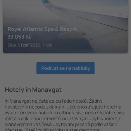
Royal Atlantis Spa & Resort
33 053
Kč
Side, 01 září 2026, 7 nocí
Podívat se na nabídky
Hotely in Manavgat
in Manavgat najdete celou řadu hotelů. Žádný
návštěvník nebude zklamán. Upřednostňujete hotel na
vysoké úrovni a nabídkou all inclusive nebo hledáte spíše
místa s poklidnou atmosférou a levným ubytováním? in
Manavgat na vás čeká ubytování přesně podle vašich
představ! Stačí zvolit polohu a standard hotelu.