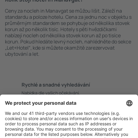
Ceny za nocleh in Manavgat se můžou lišit. Záleží na
standardu a poloze hotelu. Cena za jednu noc v objektu s
průměrným standardem se pohybuje od několika stovek
korun až po několik tisíc. Hotely s pěti hvězdičkami
nabízejí nocleh od několika stovek korun až po tisíce
korun. Pokud hledáte levný nocleh, nahlédněte do sekce
„Let+Hotel“, kde si můžete okamžitě zarezervovat
ubytování a let.
Rychlé a snadné vyhledávání
Nabídka dle vašich očekávání.
Pečlivé plánování
Bezproblémová rezervace s možností bezplatného
zrušení.