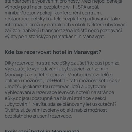
standardem a vybavením pro hosty. Mezi nejoblíbenější
výhody patří např. bezplatné wi-fi, SPA areál,
minibar/trezor v pokoji, konferenční centrum,
restaurace, dětský koutek, bezplatné parkování a také
informační brožury o atrakcích v okolí. Některá ubytovací
zařízení nabízejí i transport z/na letiště nebo poznávací
výlety po historických památkách in Manavgat.
Kde lze rezervovat hotel in Manavgat?
Díky rezervaci na stránce eSky.cz ušetříte čas i peníze.
Vyzkoušejte vyhledávání ubytovacích zařízení in
Manavgat a najděte to pravé. Mnoho cestovatelů si
oblíbilo i možnost „Let+Hotel - tato možnost šetří čas a
umožňuje okamžitou rezervaci letů a ubytování.
Vyhledávání a rezervace levných hotelů na stránce
eSky.cz jsou dostupné na hlavní stránce v sekci
„Ubytování“. Nevíte, zda se plánovaný let uskuteční?
Ověřte si, že vámi zvolený objekt nabízí možnost
bezplatného zrušení rezervace.
Kolik stojí hotel in Manavgat?