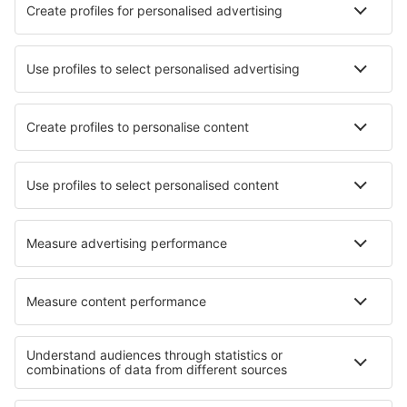
Nejlepší hotely - města
Hotely in Thornwood
Hotely in Alabaster
Hotely in Castletownbere
Hotely in Gengenbach
Hotely Frontone
Hotely in O Pino
Hotely in Sierra Engarceran
Hotely in Luozi
Hotely in Aubin
Hotely Cabugao
Nejlepší hotely - regiony
Hotely v Bodrumu
Hotely na Egejské riviéře
Hotely v Antalya Region
Hotely na Turecké riviéře
Hotely v Dalaman Region
Hotely v Michoacan