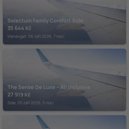
Selectum Family Comfort Side
35 644
Kč
Manavgat, 06 září 2026, 7 nocí
SIDE
The Sense De Luxe – All Inclusive
27 919
Kč
Side, 05 září 2026, 5 nocí
SIDE