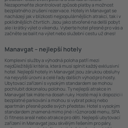
Nezapomeňte zkontrolovat způsob platby a možnost
bezplatného zrušení rezervace. Hotely in Manavgat se
nacházejí jak v blízkosti nejpopulárnějších atrakcí, tak i v
poklidnějších čtvrtích. Jsou jako stvořené na delší pobyt
ale i krátký výlet o víkendu. Vyberte hotel přesně pro vás a
začněte se balit na výlet nebo služební cestu už dnes!
Manavgat – nejlepší hotely
Komplexní služby a výhodná poloha patří mezi
nejdůležitější kritéria, která musí splnit každý exklusivní
hotel. Nejlepší hotely in Manavgat jsou zárukou obsluhy
na nejvyšší úrovni a celé řady dalších výhod pro hosty.
Ubytovací zařízení s vysokým standardem se mohou
pochlubit dokonalou polohou. Ty nejlepší atrakce in
Manavgat tak máte na dosah ruky. Hosté mají k dispozici i
bezplatné parkování a mohou si vybrat pokoj nebo
apartmán přesně podle svých představ. Hotel s vysokým
standardem znamená mimo jiné i různorodé menu, SPA
či fitness areál nebo atrakce pro děti. Nejlepší ubytovací
zařízení in Manavgat jsou skvělým řešením pro páry,