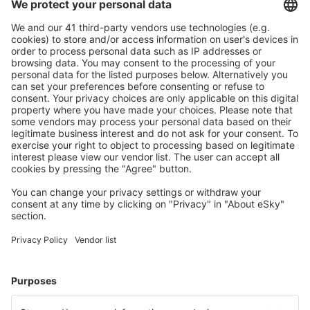
Pečlivé plánování
Bezproblémová rezervace s možností bezplatného
zrušení.
S námi ušetříte
Atraktivní ceny a speciální nabídky pro přihlášené
uživatele.
Ubytování dle vašeho gusta
Vyberte si z více než 1.3 milionu zařízení: hotelů,
apartmánů, chat a dalších.
Uživateli eSky nejčastěji hledané ubytování
Ubytování na Svaté Lucii - Oblíbená města
Ubytování Laborie
Ubytování in Marigot