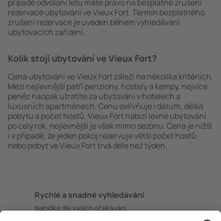
případě odvolání letu máte právo na bezplatné zrušení
rezervace ubytování ve Vieux Fort. Termín bezplatného
zrušení rezervace je uveden během vyhledávání
ubytovacích zařízení.
Kolik stojí ubytování ve Vieux Fort?
Cena ubytování ve Vieux Fort záleží na několika kritériích.
Mezi nejlevnější patří penziony, hostely a kempy, nejvíce
peněz naopak utratíte za ubytování v hotelech a
luxusních apartmánech. Cenu ovlivňuje i datum, délka
pobytu a počet hostů. Vieux Fort nabízí levné ubytování
po celý rok, nejlevnější je však mimo sezónu. Cena je nižší
i v případě, že jeden pokoj rezervuje větší počet hostů
nebo pobyt ve Vieux Fort trvá déle než týden.
Rychlé a snadné vyhledávání
Nabídka dle vašich očekávání.