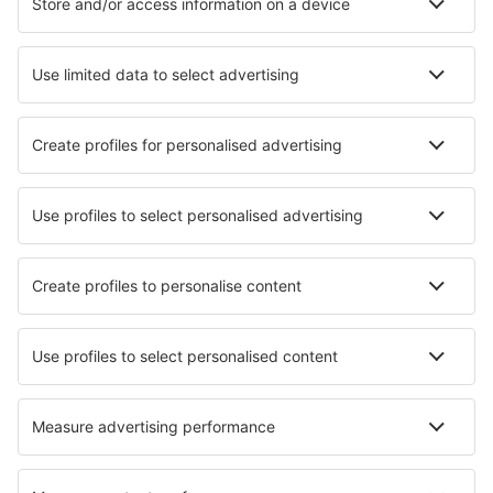
Ubytování v Castries
Ubytování in Soufriere
Ubytování in Gros Islet
Ubytování in Mon Repos
Ubytování in Choc
Ubytování in Anse La Raye
Ubytování in Jalousie
Ubytování in Micoud
Nejlepší ubytování - města
Ubytování in Balatonakali
Ubytování in Salceda
Ubytování in Cuxac-Cabardès
Ubytování in Greenwood
Ubytování in Castell'Arquato
Ubytování in Nieuwpoort
Ubytování in Gien
Ubytování in Nong Thalay
Ubytování in Cizur Mayor
Ubytování in Wath upon Dearne