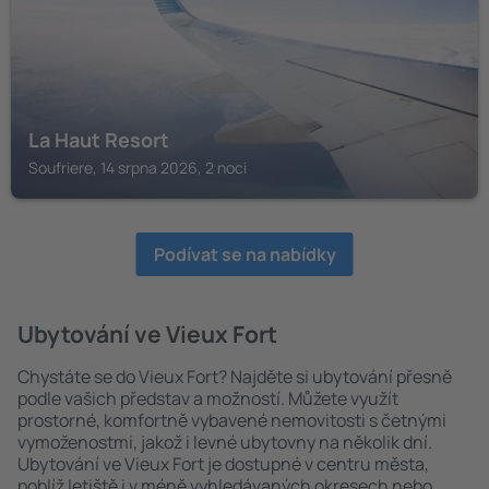
La Haut Resort
Soufriere, 14 srpna 2026, 2 noci
Podívat se na nabídky
Ubytování ve Vieux Fort
Chystáte se do Vieux Fort? Najděte si ubytování přesně
podle vašich představ a možností. Můžete využít
prostorné, komfortně vybavené nemovitosti s četnými
vymoženostmi, jakož i levné ubytovny na několik dní.
Ubytování ve Vieux Fort je dostupné v centru města,
poblíž letiště i v méně vyhledávaných okresech nebo