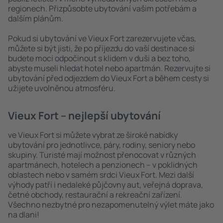
regionech. Přizpůsobte ubytování vašim potřebám a
dalším plánům.
Pokud si ubytování ve Vieux Fort zarezervujete včas,
můžete si být jisti, že po příjezdu do vaší destinace si
budete moci odpočinout s klidem v duši a bez toho,
abyste museli hledat hotel nebo apartmán. Rezervujte si
ubytování před odjezdem do Vieux Fort a během cesty si
užijete uvolněnou atmosféru.
Vieux Fort – nejlepší ubytování
ve Vieux Fort si můžete vybrat ze široké nabídky
ubytování pro jednotlivce, páry, rodiny, seniory nebo
skupiny. Turisté mají možnost přenocovat v různých
apartmánech, hotelech a penzionech – v poklidných
oblastech nebo v samém srdci Vieux Fort. Mezi další
výhody patří i nedaleké půjčovny aut, veřejná doprava,
četné obchody, restaurační a rekreační zařízení.
Všechno nezbytné pro nezapomenutelný výlet máte jako
na dlani!