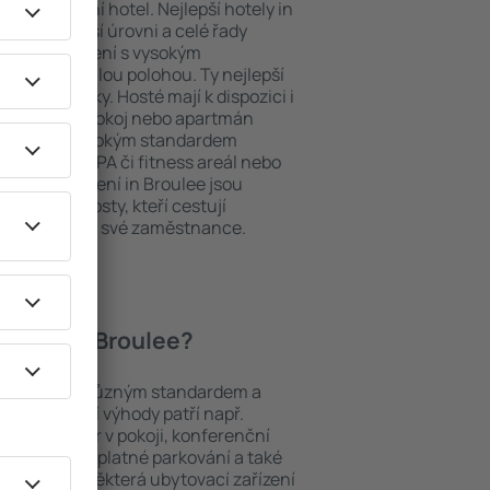
ždý exklusivní hotel. Nejlepší hotely in
y na nejvyšší úrovni a celé řady
ytovací zařízení s vysokým
bit dokonalou polohou. Ty nejlepší
na dosah ruky. Hosté mají k dispozici i
u si vybrat pokoj nebo apartmán
v. Hotel s vysokým standardem
odé menu, SPA či fitness areál nebo
ytovací zařízení in Broulee jsou
iny a pro hosty, kteří cestují
t školení pro své zaměstnance.
 hotely in Broulee?
ezi objekty s různým standardem a
joblíbenější výhody patří např.
minibar/trezor v pokoji, konferenční
 koutek, bezplatné parkování a také
ch v okolí. Některá ubytovací zařízení