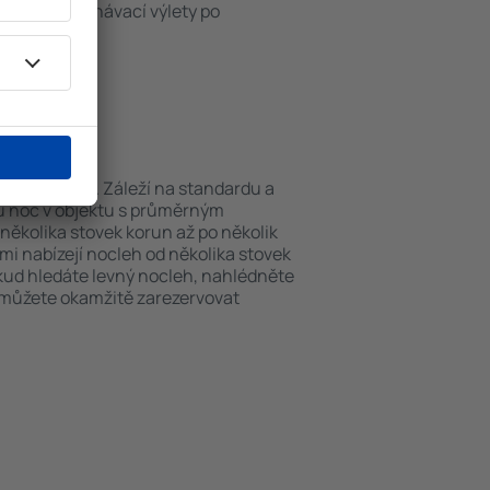
iště nebo poznávací výlety po
Broulee.
Broulee?
 můžou lišit. Záleží na standardu a
nu noc v objektu s průměrným
ěkolika stovek korun až po několik
ami nabízejí nocleh od několika stovek
okud hledáte levný nocleh, nahlédněte
i můžete okamžitě zarezervovat