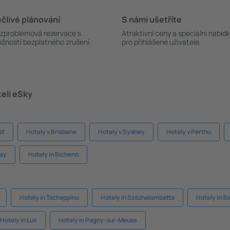
člivé plánování
S námi ušetříte
zproblémová rezervace s
Atraktivní ceny a speciální nabíd
žností bezplatného zrušení.
pro přihlášené uživatele.
teli eSky
st
Hotely v Brisbane
Hotely v Sydney
Hotely v Perthu
Bay
Hotely in Bicheno
Hotely in Tschappina
Hotely in Százhalombatta
Hotely in Si
Hotely in Lux
Hotely in Pagny-sur-Meuse