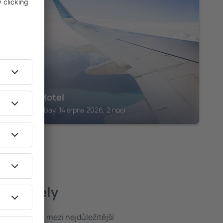
BATEMANS BAY
Casita Motel
Batemans Bay, 14 srpna 2026, 2 noci
pší hotely
poloha patří mezi nejdůležitější