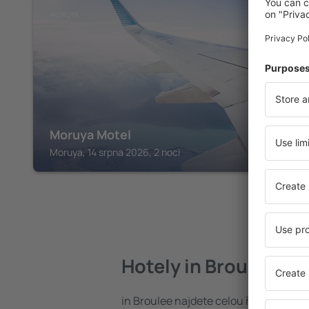
MORUYA
Moruya Motel
Moruya, 14 srpna 2026, 2 noci
Hotely in Broulee
in Broulee najdete celou řadu hotelů