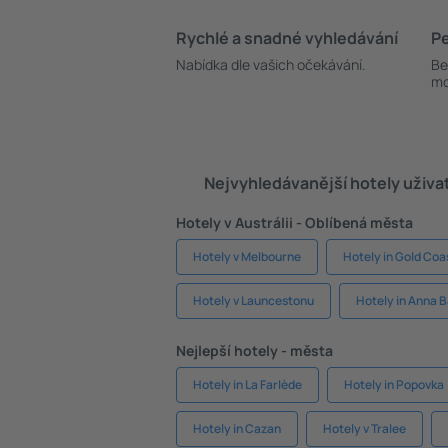
Rychlé a snadné vyhledávání
Pe
Nabídka dle vašich očekávání.
Be
mo
Nejvyhledávanější hotely uživa
Hotely v Austrálii - Oblíbená města
Hotely v Melbourne
Hotely in Gold Coa
Hotely v Launcestonu
Hotely in Anna 
Nejlepší hotely - města
Hotely in La Farlède
Hotely in Popovka
Hotely in Cazan
Hotely v Tralee