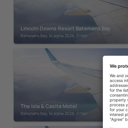
Lincoln Downs Resort Batemans Bay
Batemans Bay, 14 srpna 2026, 2 noci
BATEMANS BAY
The Isla & Casita Motel
Batemans Bay, 14 srpna 2026, 2 noci