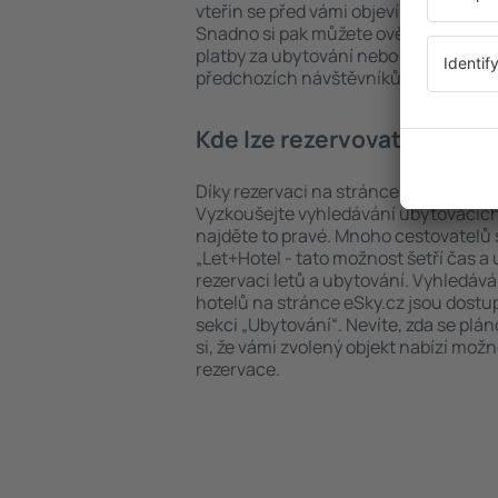
vteřin se před vámi objeví všechna do
Snadno si pak můžete ověřit vzdáleno
platby za ubytování nebo počet hvězdi
předchozích návštěvníků.
Kde lze rezervovat hotel in
Díky rezervaci na stránce eSky.cz ušet
Vyzkoušejte vyhledávání ubytovacích 
najděte to pravé. Mnoho cestovatelů s
„Let+Hotel - tato možnost šetří čas 
rezervaci letů a ubytování. Vyhledává
hotelů na stránce eSky.cz jsou dostu
sekci „Ubytování“. Nevíte, zda se plá
si, že vámi zvolený objekt nabízí mož
rezervace.