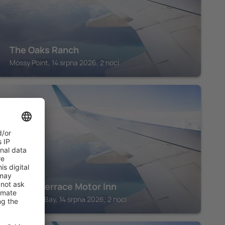
The Oaks Ranch
Mossy Point, 14 srpna 2026, 2 noci
BATEMANS BAY
Argyle Terrace Motor Inn
Batemans Bay, 14 srpna 2026, 2 noci