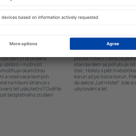
stupná ubytovací zařízení.
nabízejí i transport z/na let
st hotelu od centra, způsob
historických památkách in 
ček, které hotel obdržel od
 Broulee?
Kolik stojí hotel in 
říte čas i peníze.
Ceny za nocleh in Broulee se
zařízení in Broulee a
poloze hotelu. Cena za jed
i oblíbilo i možnost
standardem se pohybuje od n
a umožňuje okamžitou
tisíc. Hotely s pěti hvězdičk
ní a rezervace levných
korun až po tisíce korun. P
pné na hlavní stránce v
do sekce „Let+Hotel“, kde s
novaný let uskuteční? Ověřte
ubytování a let.
nost bezplatného zrušení