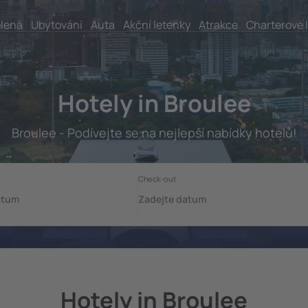
lená
Ubytování
Auta
Akční letenky
Atrakce
Charterové 
Hotely in Broulee
Broulee - Podívejte se na nejlepší nabídky hotelů!
Hotely in Broulee