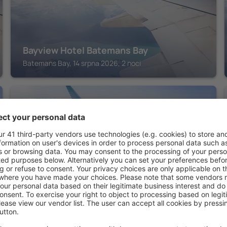
Bayview Hotel Batemans Bay
Batemans Bay, 14 srpna 2026, 2 noci
BATEMANS BAY
Sunseeker Motor Inn
Batemans Bay, 14 srpna 2026, 2 noci