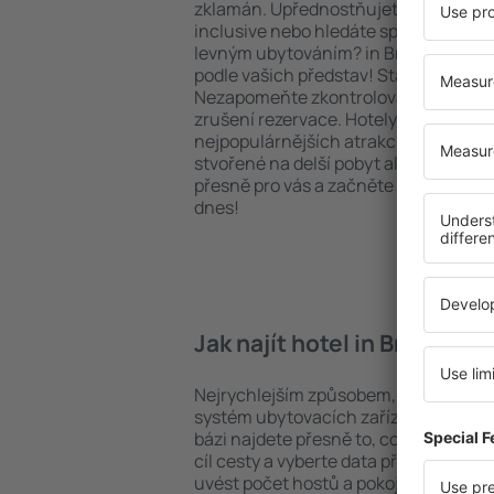
zklamán. Upřednostňujete hotel na vy
inclusive nebo hledáte spíše místa s
levným ubytováním? in Broulee na vá
podle vašich představ! Stačí zvolit po
Nezapomeňte zkontrolovat způsob pl
zrušení rezervace. Hotely in Broulee se
nejpopulárnějších atrakcí, tak i v pokl
stvořené na delší pobyt ale i krátký vý
přesně pro vás a začněte se balit na 
dnes!
Jak najít hotel in Broulee?
Nejrychlejším způsobem, jak najít hote
systém ubytovacích zařízení na strán
bázi najdete přesně to, co hledáte. D
cíl cesty a vyberte data příjezdu a o
uvést počet hostů a pokojů. A máte 