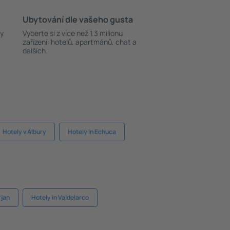
Ubytování dle vašeho gusta
ky
Vyberte si z více než 1.3 milionu
zařízení: hotelů, apartmánů, chat a
dalších.
Hotely v Albury
Hotely in Echuca
rjan
Hotely in Valdelarco