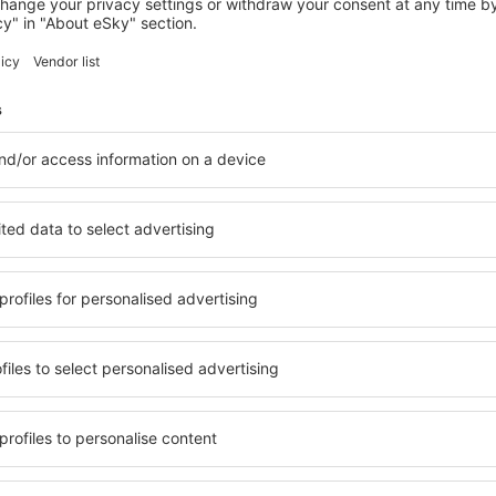
MORUYA
Moruya Waterfront Hotel Motel
Moruya, 14 srpna 2026, 2 noci
Zobrazit více hotelů in Broulee
Broulee – nejle
. Žádný návštěvník nebude
Komplexní služby a výhodná 