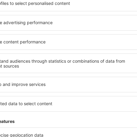
soké úrovni a nabídkou all
kritéria, která musí splnit ka
 poklidnou atmosférou a
Broulee jsou zárukou obsluh
s čeká ubytování přesně
dalších výhod pro hosty. Ub
lohu a standard hotelu.
standardem se mohou pochlu
atby a možnost bezplatného
atrakce in Broulee tak máte 
 nacházejí jak v blízkosti
bezplatné parkování a moho
idnějších čtvrtích. Jsou jako
přesně podle svých předsta
let o víkendu. Vyberte hotel
znamená mimo jiné i různor
výlet nebo služební cestu už
atrakce pro děti. Nejlepší ub
skvělým řešením pro páry, rod
služebně nebo chtějí pořáda
Jaké zařízení nabízí
l in Broulee, je vyhledávací
Hotely in Broulee se řadí m
ce eSky. Díky naší rozsáhlé
vybavením pro hosty. Mezi ne
o vyhledávacích polí vepište
bezplatné wi-fi, SPA areál, 
djezdu. Nezapomeňte ještě
centrum, restaurace, dětský
hotovo! Během několika
informační brožury o atrakcí