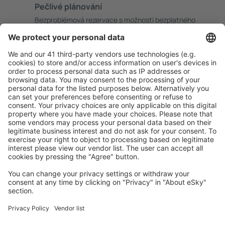
Pečlivé plánování
Bezproblémová rezervace s možností bezplatného
zrušení.
S námi ušetříte
Atraktivní ceny a speciální nabídky pro přihlášené
uživatele.
Ubytování dle vašeho gusta
Vyberte si z více než 1.3 milionu zařízení: hotelů,
apartmánů, chat a dalších.
Uživateli eSky nejčastěji hledané ubytování
Ubytování v Portugalsku - Oblíbená města
Ubytování in Albufeira
Ubytování v Portu
Ubytování in Lagos
Ubytování ve Funchalu