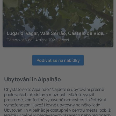
Lugar d´vagar, Vale Serrão, Castelo de Vide
Castelo de Vide, 14 srpna 2026, 2 noci
Podívat se na nabídky
Ubytování in Alpalhão
Chystáte se to Alpalhão? Najděte si ubytování přesně
podle vašich představ a možností. Můžete využít
prostorné, komfortně vybavené nemovitosti s četnými
vymoženostmi, jakož i levné ubytovny na několik dní.
Ubytování in Alpalhão je dostupné v centru města, poblíž
letiště i v méně vyhledávaných okresech nebo regionech.