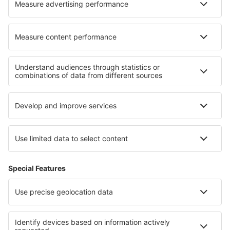
Ubytování v Algarve
Ubytování na São Miguel
Ubytování na Azorech
Ubytování na Madeiře
Ubytování na Terceiře
Ubytování in Costa del Azahar
Ubytování in Padjelanta National Park
Ubytování in Gozo
Ubytování in Stołowe Mountains National Park
Ubytování v Dominican Republic