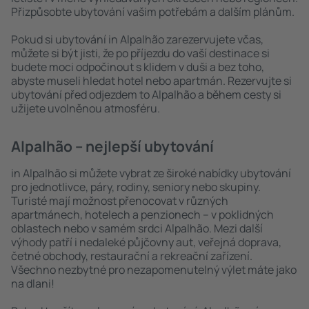
Přizpůsobte ubytování vašim potřebám a dalším plánům.
Pokud si ubytování in Alpalhão zarezervujete včas,
můžete si být jisti, že po příjezdu do vaší destinace si
budete moci odpočinout s klidem v duši a bez toho,
abyste museli hledat hotel nebo apartmán. Rezervujte si
ubytování před odjezdem to Alpalhão a během cesty si
užijete uvolněnou atmosféru.
Alpalhão – nejlepší ubytování
in Alpalhão si můžete vybrat ze široké nabídky ubytování
pro jednotlivce, páry, rodiny, seniory nebo skupiny.
Turisté mají možnost přenocovat v různých
apartmánech, hotelech a penzionech – v poklidných
oblastech nebo v samém srdci Alpalhão. Mezi další
výhody patří i nedaleké půjčovny aut, veřejná doprava,
četné obchody, restaurační a rekreační zařízení.
Všechno nezbytné pro nezapomenutelný výlet máte jako
na dlani!