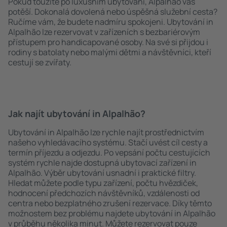
Pokud toužíte po luxusním ubytování, Alpalhão vás
potěší. Dokonalá dovolená nebo úspěšná služební cesta?
Ručíme vám, že budete nadmíru spokojeni. Ubytování in
Alpalhão lze rezervovat v zařízeních s bezbariérovým
přístupem pro handicapované osoby. Na své si přijdou i
rodiny s batolaty nebo malými dětmi a návštěvníci, kteří
cestují se zvířaty.
Jak najít ubytování in Alpalhão?
Ubytování in Alpalhão lze rychle najít prostřednictvím
našeho vyhledávacího systému. Stačí uvést cíl cesty a
termín příjezdu a odjezdu. Po vepsání počtu cestujících
systém rychle najde dostupná ubytovací zařízení in
Alpalhão. Výběr ubytování usnadní i praktické filtry.
Hledat můžete podle typu zařízení, počtu hvězdiček,
hodnocení předchozích návštěvníků, vzdálenosti od
centra nebo bezplatného zrušení rezervace. Díky těmto
možnostem bez problému najdete ubytování in Alpalhão
v průběhu několika minut. Můžete rezervovat pouze