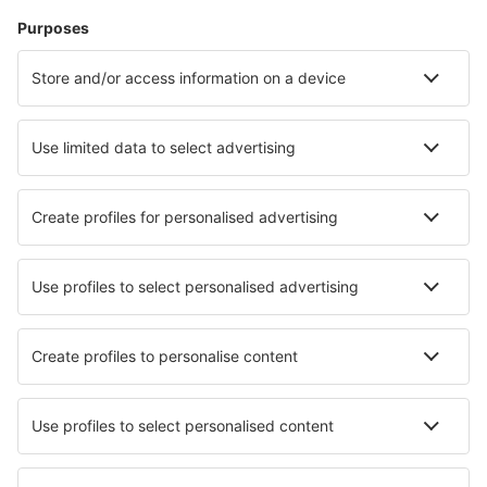
Ubytování v Lisabonu
Ubytování in Portalegre
Ubytování v Porto Santo
Ubytování in Vila Nova de Famalicao
Ubytování in Ovar
Ubytování in Luz de Tavira
Nejlepší ubytování - města
Ubytování in Columbus Junction
Ubytování in Kiskunmajsa
Ubytování in Finowfurt
Ubytování in Sindringen
Ubytování in Cove
Ubytování in Bagni di Rabbi
Ubytování in Chassieu
Ubytování in Canteleu
Ubytování in Forster (NSW)
Ubytování in Vaeggerlose
Nejlepší ubytování - regiony