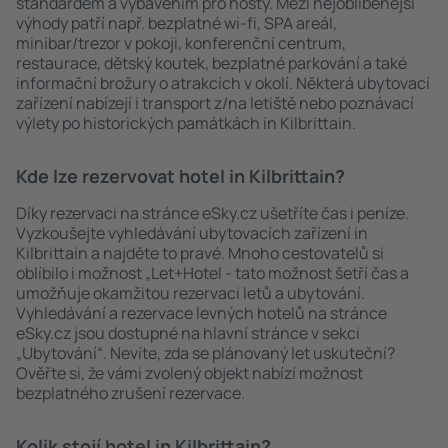
standardem a vybavením pro hosty. Mezi nejoblíbenější
výhody patří např. bezplatné wi-fi, SPA areál,
minibar/trezor v pokoji, konferenční centrum,
restaurace, dětský koutek, bezplatné parkování a také
informační brožury o atrakcích v okolí. Některá ubytovací
zařízení nabízejí i transport z/na letiště nebo poznávací
výlety po historických památkách in Kilbrittain.
Kde lze rezervovat hotel in Kilbrittain?
Díky rezervaci na stránce eSky.cz ušetříte čas i peníze.
Vyzkoušejte vyhledávání ubytovacích zařízení in
Kilbrittain a najděte to pravé. Mnoho cestovatelů si
oblíbilo i možnost „Let+Hotel - tato možnost šetří čas a
umožňuje okamžitou rezervaci letů a ubytování.
Vyhledávání a rezervace levných hotelů na stránce
eSky.cz jsou dostupné na hlavní stránce v sekci
„Ubytování“. Nevíte, zda se plánovaný let uskuteční?
Ověřte si, že vámi zvolený objekt nabízí možnost
bezplatného zrušení rezervace.
Kolik stojí hotel in Kilbrittain?