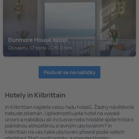
Dunmore House Hotel
Clonakilty, 07 srpna 2026, 2 noci
Podívat se na nabídky
Hotely in Kilbrittain
in Kilbrittain najdete celou řadu hotelů. Žádný návštěvník
nebude zklamán. Upřednostňujete hotel na vysoké
úrovni a nabídkou all inclusive nebo hledáte spíše místa s
poklidnou atmosférou a levným ubytováním? in
Kilbrittain na vás čeká ubytování přesně podle vašich
představ! Stačí zvolit polohu a standard hotelu.