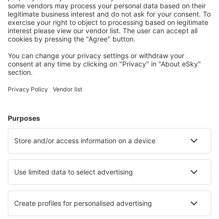
S námi ušetříte
Atraktivní ceny a speciální nabídky pro přihlášené
uživatele.
Ubytování dle vašeho gusta
Vyberte si z více než 1.3 milionu zařízení: hotelů,
apartmánů, chat a dalších.
Nejvyhledávanější hotely uživateli eSky
Hotely v Irsku - Oblíbená města
Hotely in Kenmare
Hotely v Galway
Hotely in Clifden
Hotely in Killarney
Hotely v Dublinu
Hotely in Slane
Hotely in Letterfrack
Hotely in Portmagee
Hotely in Skibbereen
Hotely in Ballyconneely