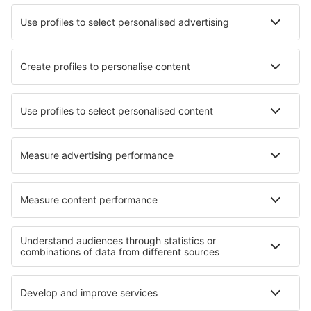
Nejlepší hotely - města
Hotely in Debki
Hotely Dora Creek
Hotely in Hohenpeißenberg
Hotely in Bad Liebenstein
Hotely in Miralago
Hotely in Herepian
Hotely in Les Paccots
Hotely in Nyhamnslage
Hotely in Boleścin
Hotely in Thénac
Nejlepší hotely - regiony
Hotely v Irsku
Hotely v oblasti Grand Canyonu
Hotely in Grand Teton National Park
Hotely in Kazanlak province
Hotely ve Svatém Mořici