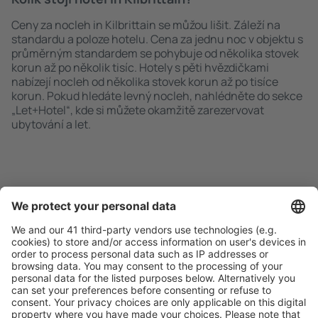
Ceny za nocleh in Kilbrittain se můžou lišit. Záleží na
standardu a poloze hotelu. Cena za jednu noc v objektu s
průměrným standardem se pohybuje od několika stovek
korun až po několik tisíc. Hotely s pěti hvězdičkami
nabízejí nocleh od několika stovek korun až po tisíce
korun. Pokud hledáte levný nocleh, nahlédněte do sekce
„Let+Hotel“, kde si můžete okamžitě zarezervovat
ubytování a let.
Rychlé a snadné vyhledávání
Nabídka dle vašich očekávání.
Pečlivé plánování
Bezproblémová rezervace s možností bezplatného
zrušení.