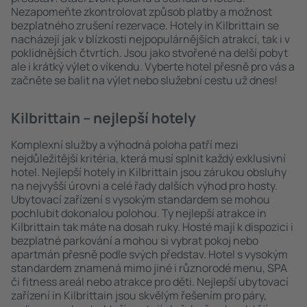
Nezapomeňte zkontrolovat způsob platby a možnost
bezplatného zrušení rezervace. Hotely in Kilbrittain se
nacházejí jak v blízkosti nejpopulárnějších atrakcí, tak i v
poklidnějších čtvrtích. Jsou jako stvořené na delší pobyt
ale i krátký výlet o víkendu. Vyberte hotel přesně pro vás a
začněte se balit na výlet nebo služební cestu už dnes!
Kilbrittain – nejlepší hotely
Komplexní služby a výhodná poloha patří mezi
nejdůležitější kritéria, která musí splnit každý exklusivní
hotel. Nejlepší hotely in Kilbrittain jsou zárukou obsluhy
na nejvyšší úrovni a celé řady dalších výhod pro hosty.
Ubytovací zařízení s vysokým standardem se mohou
pochlubit dokonalou polohou. Ty nejlepší atrakce in
Kilbrittain tak máte na dosah ruky. Hosté mají k dispozici i
bezplatné parkování a mohou si vybrat pokoj nebo
apartmán přesně podle svých představ. Hotel s vysokým
standardem znamená mimo jiné i různorodé menu, SPA
či fitness areál nebo atrakce pro děti. Nejlepší ubytovací
zařízení in Kilbrittain jsou skvělým řešením pro páry,