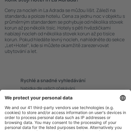
Ceny za nocleh in La Adrada se můžou lišit. Záleží na
standardu a poloze hotelu. Cena za jednu noc v objektu s
průměrným standardem se pohybuje od několika stovek
korun až po několik tisíc. Hotely s pěti hvězdičkami
nabízejí nocleh od několika stovek korun až po tisíce
korun. Pokud hledáte levný nocleh, nahlédněte do sekce
„Let+Hotel“, kde si můžete okamžitě zarezervovat
ubytování a let.
Rychlé a snadné vyhledávání
Nabídka dle vašich očekávání.
Pečlivé plánování
Bezproblémová rezervace s možností bezplatného
zrušení.