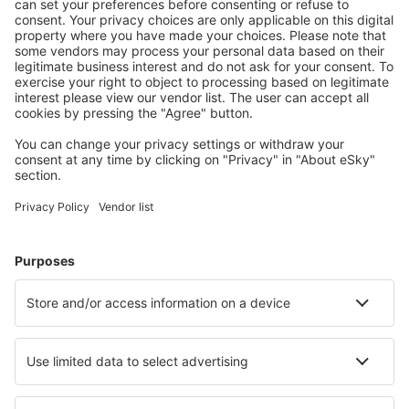
S námi ušetříte
Atraktivní ceny a speciální nabídky pro přihlášené
uživatele.
Ubytování dle vašeho gusta
Vyberte si z více než 1.3 milionu zařízení: hotelů,
apartmánů, chat a dalších.
Nejvyhledávanější hotely uživateli eSky
Hotely ve Španělsku - Oblíbená města
Hotely v Madridu
Hotely v Maladze
Hotely in Mijas
Hotely v Marbelle
Hotely v Barceloně
Hotely in Lajares
Hotely in Javea
Hotely v San Sebastian
Hotely in Cuenca
Hotely in Fuengirola