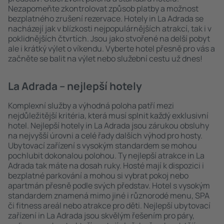
Nezapomeňte zkontrolovat způsob platby a možnost
bezplatného zrušení rezervace. Hotely in La Adrada se
nacházejí jak v blízkosti nejpopulárnějších atrakcí, tak i v
poklidnějších čtvrtích. Jsou jako stvořené na delší pobyt
ale i krátký výlet o víkendu. Vyberte hotel přesně pro vás a
začněte se balit na výlet nebo služební cestu už dnes!
La Adrada – nejlepší hotely
Komplexní služby a výhodná poloha patří mezi
nejdůležitější kritéria, která musí splnit každý exklusivní
hotel. Nejlepší hotely in La Adrada jsou zárukou obsluhy
na nejvyšší úrovni a celé řady dalších výhod pro hosty.
Ubytovací zařízení s vysokým standardem se mohou
pochlubit dokonalou polohou. Ty nejlepší atrakce in La
Adrada tak máte na dosah ruky. Hosté mají k dispozici i
bezplatné parkování a mohou si vybrat pokoj nebo
apartmán přesně podle svých představ. Hotel s vysokým
standardem znamená mimo jiné i různorodé menu, SPA
či fitness areál nebo atrakce pro děti. Nejlepší ubytovací
zařízení in La Adrada jsou skvělým řešením pro páry,