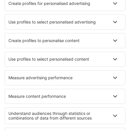
Nejlepší hotely - města
Hotely in Hoboken
Hotely in Butzow
Hotely in Englewood
Hotely in Sankt Kathrein am Offenegg
Hotely Laguna Verde
Hotely in Vila Nova de Cacela
Hotely in Wisdom
Hotely in Eastbourne
Hotely in Mae Taeng
Hotely in Meppen
Nejlepší hotely - regiony
Hotely na Ibize
Hotely in Andalusia
Hotely na Lanzarote
Hotely na Costa de la Luz
Hotely na El Hierro
Hotely na Olympské riviéře