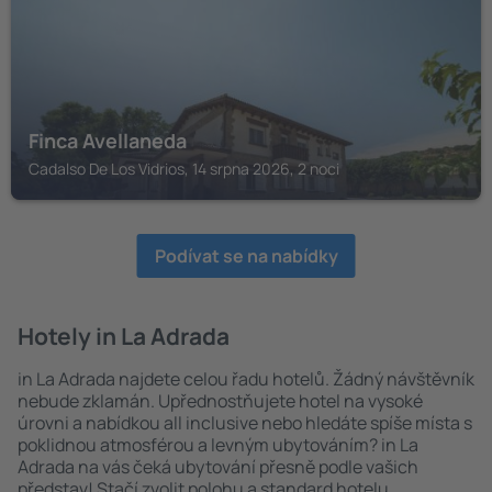
Finca Avellaneda
Cadalso De Los Vidrios, 14 srpna 2026, 2 noci
Podívat se na nabídky
Hotely in La Adrada
in La Adrada najdete celou řadu hotelů. Žádný návštěvník
nebude zklamán. Upřednostňujete hotel na vysoké
úrovni a nabídkou all inclusive nebo hledáte spíše místa s
poklidnou atmosférou a levným ubytováním? in La
Adrada na vás čeká ubytování přesně podle vašich
představ! Stačí zvolit polohu a standard hotelu.