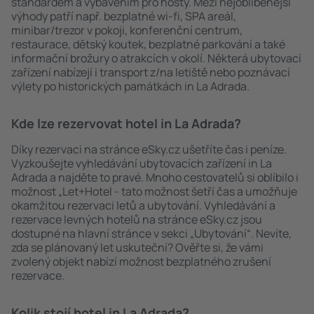
standardem a vybavením pro hosty. Mezi nejoblíbenější
výhody patří např. bezplatné wi-fi, SPA areál,
minibar/trezor v pokoji, konferenční centrum,
restaurace, dětský koutek, bezplatné parkování a také
informační brožury o atrakcích v okolí. Některá ubytovací
zařízení nabízejí i transport z/na letiště nebo poznávací
výlety po historických památkách in La Adrada.
Kde lze rezervovat hotel in La Adrada?
Díky rezervaci na stránce eSky.cz ušetříte čas i peníze.
Vyzkoušejte vyhledávání ubytovacích zařízení in La
Adrada a najděte to pravé. Mnoho cestovatelů si oblíbilo i
možnost „Let+Hotel - tato možnost šetří čas a umožňuje
okamžitou rezervaci letů a ubytování. Vyhledávání a
rezervace levných hotelů na stránce eSky.cz jsou
dostupné na hlavní stránce v sekci „Ubytování“. Nevíte,
zda se plánovaný let uskuteční? Ověřte si, že vámi
zvolený objekt nabízí možnost bezplatného zrušení
rezervace.
Kolik stojí hotel in La Adrada?