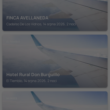
FINCA AVELLANEDA
Cadalso De Los Vidrios, 14 srpna 2026, 2 noci
EL TIEMBLO
Hotel Rural Don Burguillo
El Tiemblo, 14 srpna 2026, 2 noci
MIJARES