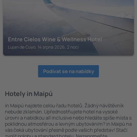
Entre Cielos Wine & Wellness Hotel
Lujan de Cuyo, 14 srpna 2026, 2 noci
Podívat se na nabídky
Hotely in Maipú
in Maipú najdete celou řadu hotelů. Žádný návštěvník
nebude zklamán. Upřednostňujete hotel na vysoké
úrovni a nabídkou all inclusive nebo hledáte spíše místa s
poklidnou atmosférou a levným ubytováním? in Maipú na
vás čeká ubytování přesně podle vašich představ! Stačí
zvolit polohu a standard hotelu. Nezapomeňte