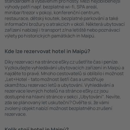
standardem a vybavením pro hosty. Mezi nejoblíbenější
výhody patří např. bezplatné wi-fi, SPA areál,
minibar/trezor v pokoji, konferenční centrum,
restaurace, dětský koutek, bezplatné parkování a také
informační brožury o atrakcích v okolí. Některá ubytovací
zařízení nabízejí i transport z/na letiště nebo poznávací
výlety po historických památkách in Maipú.
Kde lze rezervovat hotel in Maipú?
Díky rezervaci na stránce eSky.cz ušetříte čas i peníze.
Vyzkoušejte vyhledávání ubytovacích zařízení in Maipú a
najděte to pravé. Mnoho cestovatelů si oblíbilo i možnost
„Let+Hotel - tato možnost šetří čas a umožňuje
okamžitou rezervaci letů a ubytování. Vyhledávání a
rezervace levných hotelů na stránce eSky.cz jsou
dostupné na hlavní stránce v sekci „Ubytování“. Nevíte,
zda se plánovaný let uskuteční? Ověřte si, že vámi
zvolený objekt nabízí možnost bezplatného zrušení
rezervace.
Kolik stojí hotel in Maipú?