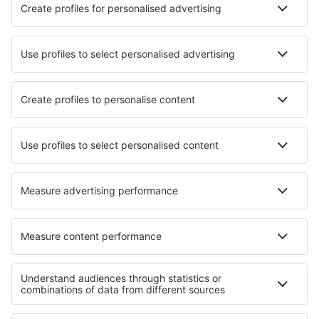
Hotely in Villa Pehuenia
Hotely in Trevelín
Nejlepší hotely - města
Hotely in Cataguases
Hotely Masty
Hotely in Nittendorf
Hotely in Kaeng Sopha
Hotely in Caldogno
Hotely in Iga
Hotely in Chambry
Hotely in Azkoitia
Hotely in Sulitjelma
Hotely in Agia Marina (Aegina)
Nejlepší hotely - regiony
Hotely v Iguazú
Hotely v Tierra del Fuego
Hotely v Los Glaciares
Hotely v Liptově