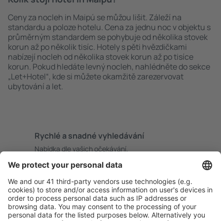
Ceny za nocleh in Maipú se můžou lišit. Záleží na
standardu a poloze hotelu. Cena za jednu noc v objektu s
průměrným standardem se pohybuje od několika stovek
korun až po několik tisíc. Hotely s pěti hvězdičkami
nabízejí nocleh od několika stovek korun až po tisíce
korun. Pokud hledáte levný nocleh, nahlédněte do sekce
„Let+Hotel“, kde si můžete okamžitě zarezervovat
ubytování a let.
Rychlé a snadné vyhledávání
Nabídka dle vašich očekávání.
Pečlivé plánování
Bezproblémová rezervace s možností bezplatného
zrušení.