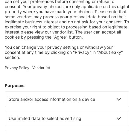
S námi ušetříte
Atraktivní ceny a speciální nabídky pro přihlášené
uživatele.
Ubytování dle vašeho gusta
Vyberte si z více než 1.3 milionu zařízení: hotelů,
apartmánů, chat a dalších.
Nejvyhledávanější hotely uživateli eSky
Hotely v Argentině - Oblíbená města
Hotely v Cordobě
Hotely v Buenos Aires
Hotely v San Carlos de Bariloche
Hotely v Mar del Plata
Hotely v Mendoze
Hotely in Tinogasta
Hotely in Gualeguay
Hotely in Dina Huapi