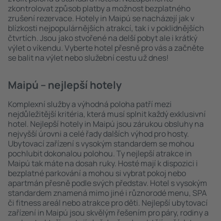
zkontrolovat způsob platby a možnost bezplatného
zrušení rezervace. Hotely in Maipú se nacházejí jak v
blízkosti nejpopulárnějších atrakcí, tak i v poklidnějších
čtvrtích. Jsou jako stvořené na delší pobyt ale i krátký
výlet o víkendu. Vyberte hotel přesně pro vás a začněte
se balit na výlet nebo služební cestu už dnes!
Maipú – nejlepší hotely
Komplexní služby a výhodná poloha patří mezi
nejdůležitější kritéria, která musí splnit každý exklusivní
hotel. Nejlepší hotely in Maipú jsou zárukou obsluhy na
nejvyšší úrovni a celé řady dalších výhod pro hosty.
Ubytovací zařízení s vysokým standardem se mohou
pochlubit dokonalou polohou. Ty nejlepší atrakce in
Maipú tak máte na dosah ruky. Hosté mají k dispozici i
bezplatné parkování a mohou si vybrat pokoj nebo
apartmán přesně podle svých představ. Hotel s vysokým
standardem znamená mimo jiné i různorodé menu, SPA
či fitness areál nebo atrakce pro děti. Nejlepší ubytovací
zařízení in Maipú jsou skvělým řešením pro páry, rodiny a