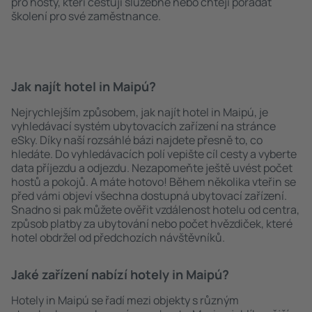
pro hosty, kteří cestují služebně nebo chtějí pořádat
školení pro své zaměstnance.
Jak najít hotel in Maipú?
Nejrychlejším způsobem, jak najít hotel in Maipú, je
vyhledávací systém ubytovacích zařízení na stránce
eSky. Díky naší rozsáhlé bázi najdete přesně to, co
hledáte. Do vyhledávacích polí vepište cíl cesty a vyberte
data příjezdu a odjezdu. Nezapomeňte ještě uvést počet
hostů a pokojů. A máte hotovo! Během několika vteřin se
před vámi objeví všechna dostupná ubytovací zařízení.
Snadno si pak můžete ověřit vzdálenost hotelu od centra,
způsob platby za ubytování nebo počet hvězdiček, které
hotel obdržel od předchozích návštěvníků.
Jaké zařízení nabízí hotely in Maipú?
Hotely in Maipú se řadí mezi objekty s různým