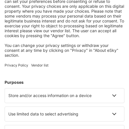
S námi ušetříte
Atraktivní ceny a speciální nabídky pro přihlášené
uživatele.
Ubytování dle vašeho gusta
Vyberte si z více než 1.3 milionu zařízení: hotelů,
apartmánů, chat a dalších.
Nejvyhledávanější hotely uživateli eSky
Hotely v Turecku - Oblíbená města
Hotely ve Fethiye
Hotely v Antalyi
Hotely v Bodrumu
Hotely v Istanbulu
Hotely in Kaş
Hotely in Adrasan
Hotely in Agva
Hotely in Çamlıhemşin
Hotely in Silivri
Hotely v Balikesiru