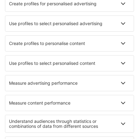
Nejlepší hotely - města
Hotely Kirchanschoring
Hotely v Tartu
Hotely in Sylacauga
Hotely in Saint Catherines
Hotely in Groß Behnitz
Hotely in Gießen
Hotely in Pachna
Hotely in Panticosa
Hotely v Lipnici nad Sázavou
Hotely in Gressy
Nejlepší hotely - regiony
Hotely v Bodrumu
Hotely v Southeastern Anatolia
Hotely v Turecku
Hotely na poloostrově Datca
Hotely v Kappadokii
Hotely na Hvaru