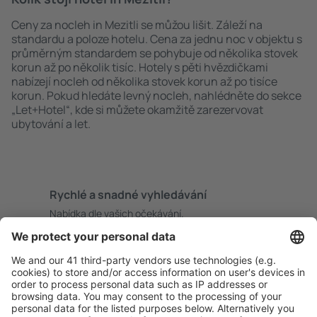
Ceny za nocleh in Mezitli se můžou lišit. Záleží na
standardu a poloze hotelu. Cena za jednu noc v objektu s
průměrným standardem se pohybuje od několika stovek
korun až po několik tisíc. Hotely s pěti hvězdičkami
nabízejí nocleh od několika stovek korun až po tisíce
korun. Pokud hledáte levný nocleh, nahlédněte do sekce
„Let+Hotel“, kde si můžete okamžitě zarezervovat
ubytování a let.
Rychlé a snadné vyhledávání
Nabídka dle vašich očekávání.
Pečlivé plánování
Bezproblémová rezervace s možností bezplatného
zrušení.