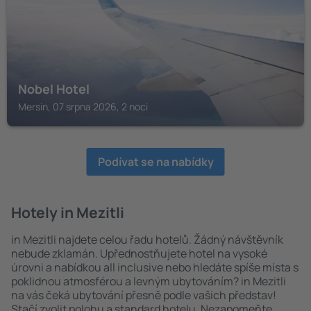
Nobel Hotel
Mersin, 07 srpna 2026, 2 noci
Podívat se na nabídky
Hotely in Mezitli
in Mezitli najdete celou řadu hotelů. Žádný návštěvník
nebude zklamán. Upřednostňujete hotel na vysoké
úrovni a nabídkou all inclusive nebo hledáte spíše místa s
poklidnou atmosférou a levným ubytováním? in Mezitli
na vás čeká ubytování přesně podle vašich představ!
Stačí zvolit polohu a standard hotelu. Nezapomeňte