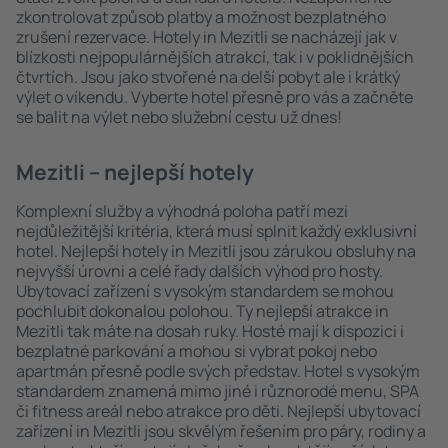
zkontrolovat způsob platby a možnost bezplatného
zrušení rezervace. Hotely in Mezitli se nacházejí jak v
blízkosti nejpopulárnějších atrakcí, tak i v poklidnějších
čtvrtích. Jsou jako stvořené na delší pobyt ale i krátký
výlet o víkendu. Vyberte hotel přesně pro vás a začněte
se balit na výlet nebo služební cestu už dnes!
Mezitli – nejlepší hotely
Komplexní služby a výhodná poloha patří mezi
nejdůležitější kritéria, která musí splnit každý exklusivní
hotel. Nejlepší hotely in Mezitli jsou zárukou obsluhy na
nejvyšší úrovni a celé řady dalších výhod pro hosty.
Ubytovací zařízení s vysokým standardem se mohou
pochlubit dokonalou polohou. Ty nejlepší atrakce in
Mezitli tak máte na dosah ruky. Hosté mají k dispozici i
bezplatné parkování a mohou si vybrat pokoj nebo
apartmán přesně podle svých představ. Hotel s vysokým
standardem znamená mimo jiné i různorodé menu, SPA
či fitness areál nebo atrakce pro děti. Nejlepší ubytovací
zařízení in Mezitli jsou skvělým řešením pro páry, rodiny a