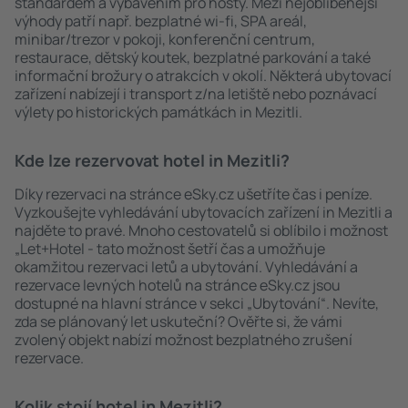
standardem a vybavením pro hosty. Mezi nejoblíbenější
výhody patří např. bezplatné wi-fi, SPA areál,
minibar/trezor v pokoji, konferenční centrum,
restaurace, dětský koutek, bezplatné parkování a také
informační brožury o atrakcích v okolí. Některá ubytovací
zařízení nabízejí i transport z/na letiště nebo poznávací
výlety po historických památkách in Mezitli.
Kde lze rezervovat hotel in Mezitli?
Díky rezervaci na stránce eSky.cz ušetříte čas i peníze.
Vyzkoušejte vyhledávání ubytovacích zařízení in Mezitli a
najděte to pravé. Mnoho cestovatelů si oblíbilo i možnost
„Let+Hotel - tato možnost šetří čas a umožňuje
okamžitou rezervaci letů a ubytování. Vyhledávání a
rezervace levných hotelů na stránce eSky.cz jsou
dostupné na hlavní stránce v sekci „Ubytování“. Nevíte,
zda se plánovaný let uskuteční? Ověřte si, že vámi
zvolený objekt nabízí možnost bezplatného zrušení
rezervace.
Kolik stojí hotel in Mezitli?