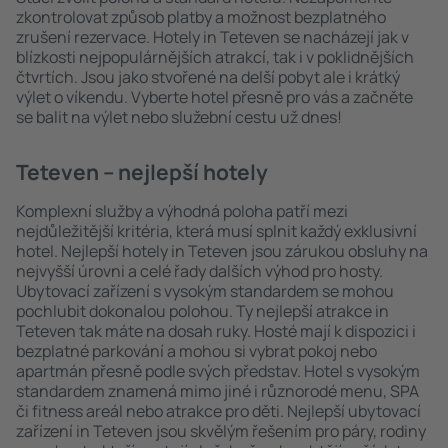
zkontrolovat způsob platby a možnost bezplatného
zrušení rezervace. Hotely in Teteven se nacházejí jak v
blízkosti nejpopulárnějších atrakcí, tak i v poklidnějších
čtvrtích. Jsou jako stvořené na delší pobyt ale i krátký
výlet o víkendu. Vyberte hotel přesně pro vás a začněte
se balit na výlet nebo služební cestu už dnes!
Teteven – nejlepší hotely
Komplexní služby a výhodná poloha patří mezi
nejdůležitější kritéria, která musí splnit každý exklusivní
hotel. Nejlepší hotely in Teteven jsou zárukou obsluhy na
nejvyšší úrovni a celé řady dalších výhod pro hosty.
Ubytovací zařízení s vysokým standardem se mohou
pochlubit dokonalou polohou. Ty nejlepší atrakce in
Teteven tak máte na dosah ruky. Hosté mají k dispozici i
bezplatné parkování a mohou si vybrat pokoj nebo
apartmán přesně podle svých představ. Hotel s vysokým
standardem znamená mimo jiné i různorodé menu, SPA
či fitness areál nebo atrakce pro děti. Nejlepší ubytovací
zařízení in Teteven jsou skvělým řešením pro páry, rodiny