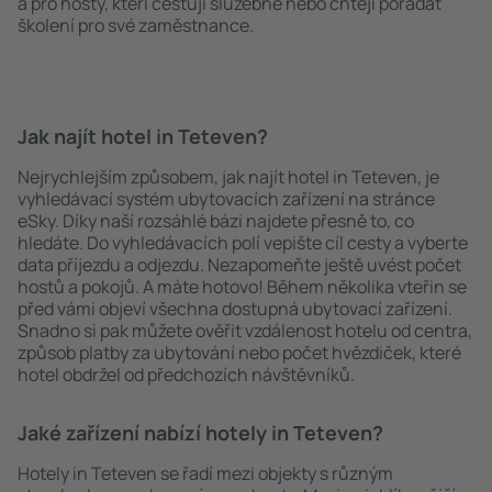
a pro hosty, kteří cestují služebně nebo chtějí pořádat
školení pro své zaměstnance.
Jak najít hotel in Teteven?
Nejrychlejším způsobem, jak najít hotel in Teteven, je
vyhledávací systém ubytovacích zařízení na stránce
eSky. Díky naší rozsáhlé bázi najdete přesně to, co
hledáte. Do vyhledávacích polí vepište cíl cesty a vyberte
data příjezdu a odjezdu. Nezapomeňte ještě uvést počet
hostů a pokojů. A máte hotovo! Během několika vteřin se
před vámi objeví všechna dostupná ubytovací zařízení.
Snadno si pak můžete ověřit vzdálenost hotelu od centra,
způsob platby za ubytování nebo počet hvězdiček, které
hotel obdržel od předchozích návštěvníků.
Jaké zařízení nabízí hotely in Teteven?
Hotely in Teteven se řadí mezi objekty s různým