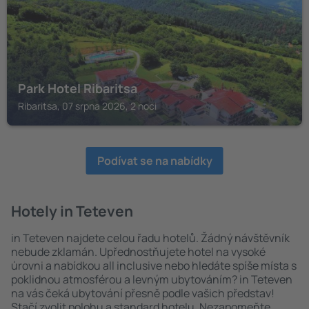
Park Hotel Ribaritsa
Ribaritsa, 07 srpna 2026, 2 noci
Podívat se na nabídky
Hotely in Teteven
in Teteven najdete celou řadu hotelů. Žádný návštěvník
nebude zklamán. Upřednostňujete hotel na vysoké
úrovni a nabídkou all inclusive nebo hledáte spíše místa s
poklidnou atmosférou a levným ubytováním? in Teteven
na vás čeká ubytování přesně podle vašich představ!
Stačí zvolit polohu a standard hotelu. Nezapomeňte