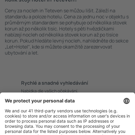
Ceny za nocleh in Teteven se můžou lišit. Záleží na
standardu a poloze hotelu. Cena za jednu noc v objektu s
průměrným standardem se pohybuje od několika stovek
korun až po několik tisíc. Hotely s pěti hvězdičkami
nabízejí nocleh od několika stovek korun až po tisíce
korun. Pokud hledáte levný nocleh, nahlédněte do sekce
„Let+Hotel“, kde si můžete okamžitě zarezervovat
ubytování a let.
Rychlé a snadné vyhledávání
Nabídka dle vašich očekávání.
Pečlivé plánování
Bezproblémová rezervace s možností bezplatného
zrušení.