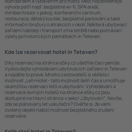
standardem a vybavením pro hosty. Mezi nejoblíbenější
výhody patří např. bezplatné wi-fi, SPA areál,
minibar/trezor v pokoji, konferenční centrum,
restaurace, dětský koutek, bezplatné parkování a také
informační brožury o atrakcích v okolí. Některá ubytovací
zařízení nabízejí i transport z/na letiště nebo poznávací
výlety po historických památkách in Teteven.
Kde lze rezervovat hotel in Teteven?
Díky rezervaci na stránce eSky.cz ušetříte čas i peníze.
Vyzkoušejte vyhledávání ubytovacích zařízení in Teteven
a najděte to pravé. Mnoho cestovatelů si oblíbilo i
možnost „Let+Hotel - tato možnost šetří čas a umožňuje
okamžitou rezervaci letů a ubytování. Vyhledávání a
rezervace levných hotelů na stránce eSky.cz jsou
dostupné na hlavní stránce v sekci „Ubytování“. Nevíte,
zda se plánovaný let uskuteční? Ověřte si, že vámi
zvolený objekt nabízí možnost bezplatného zrušení
rezervace.
Kolik stojí hotel in Teteven?