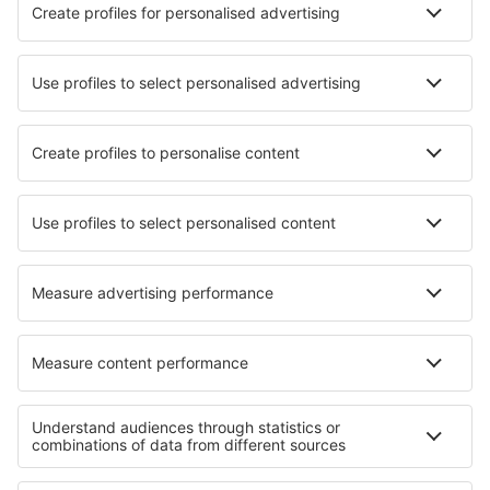
Nejlepší hotely - města
Hotely in Belvaux
Hotely in Bruchhausen-Vilsen
Hotely in Quickborn
Hotely in Mulegé
Hotely in Kendwa
Hotely in Armacao dos Buzios
Hotely in Garzain
Hotely in Santa Rosa
Hotely in Mirambeau
Hotely in Chatel-Guyon
Nejlepší hotely - regiony
Hotely in North Black Sea Coast
Hotely v Plovdivu
Hotely Lovech province
Hotely v Burgasu Region
Hotely ve Vrace
Hotely na Jónských ostrovech