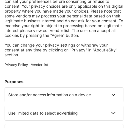
S námi ušetříte
Atraktivní ceny a speciální nabídky pro přihlášené
uživatele.
Ubytování dle vašeho gusta
Vyberte si z více než 1.3 milionu zařízení: hotelů,
apartmánů, chat a dalších.
Nejvyhledávanější hotely uživateli eSky
Hotely v Bulharsku - Oblíbená města
Hotely in Sunny Beach
Hotely v Sofii
Hotely in Sozopol
Hotely ve Varně
Hotely v Burgasu
Hotely in Voneshta Voda
Hotely Yagoda
Hotely Straldzha
Hotely in Petrich
Hotely Bryastovets