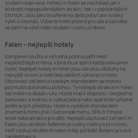
zrušení rezervace. Hotely in Falen se nacházejí jak v
blízkosti nejpopulárnějších atrakcí, tak i v poklidnějších
čtvrtích. Jsou jako stvořené na delší pobyt ale i krátký
výlet o víkendu. Vyberte hotel přesně pro vás a začněte
se balit na výlet nebo služební cestu už dnes!
Falen – nejlepší hotely
Komplexní služby a výhodná poloha patří mezi
nejdůležitější kritéria, která musí splnit každý exklusivní
hotel. Nejlepší hotely in Falen jsou zárukou obsluhy na
nejvyšší úrovni a celé řady dalších výhod pro hosty.
Ubytovací zařízení s vysokým standardem se mohou
pochlubit dokonalou polohou. Ty nejlepší atrakce in Falen
tak máte na dosah ruky. Hosté mají k dispozici i bezplatné
parkování a mohou si vybrat pokoj nebo apartmán přesně
podle svých představ. Hotel s vysokým standardem
znamená mimo jiné i různorodé menu, SPA či fitness
areál nebo atrakce pro děti. Nejlepší ubytovací zařízení in
Falen jsou skvělým řešením pro páry, rodiny a pro hosty,
kteří cestují služebně nebo chtějí pořádat školení pro své
zaměstnance.