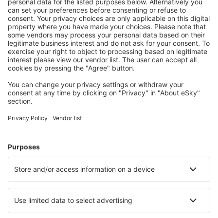
Atraktivní ceny a speciální nabídky pro přihlášené
uživatele.
Ubytování dle vašeho gusta
Vyberte si z více než 1.3 milionu zařízení: hotelů,
apartmánů, chat a dalších.
Nejvyhledávanější hotely uživateli eSky
Hotely v Dánsku - Oblíbená města
Hotely in Blavand
Hotely in Ebeltoft
Hotely in Romo-Molby
Hotely in Lokken
Hotely v Kodani
Hotely in Nekso
Hotely in Haderslev
Hotely in Holstebro
Hotely in Middelfart