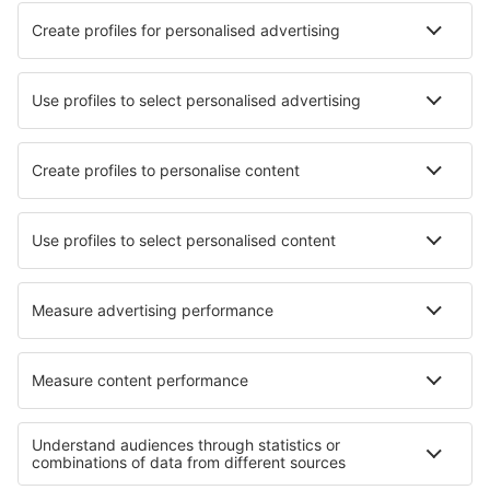
Hotely v Ronne
Nejlepší hotely - města
Hotely in Bedmar
Hotely in Melipilla
Hotely in Charamida
Hotely in Castelnuovo del Garda
Hotely in Berkovski
Hotely v Stocktonu
Hotely in Hanover Park
Hotely in Cluny
Hotely in Labaroche
Hotely in Saint-Sever
Nejlepší hotely - regiony
Hotely na Lolland-Falsteru
Hotely v Bornholmu
Hotely in Faroe Islands
Hotely v Dánsku
Hotely v Podleském vojvodství
Hotely in Attica