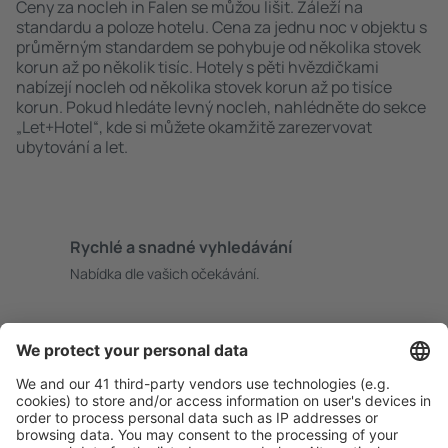
Ceny za nocleh in Falen se můžou lišit. Záleží na
standardu a poloze hotelu. Cena za jednu noc v objektu s
průměrným standardem se pohybuje od několika stovek
korun až po několik tisíc. Hotely s pěti hvězdičkami
nabízejí nocleh od několika stovek korun až po tisíce
korun. Pokud hledáte levný nocleh, nahlédněte do sekce
„Let+Hotel“, kde si můžete okamžitě zarezervovat
ubytování a let.
Rychlé a snadné vyhledávání
Nabídka dle vašich očekávání.
Pečlivé plánování
Bezproblémová rezervace s možností bezplatného
zrušení.
S námi ušetříte