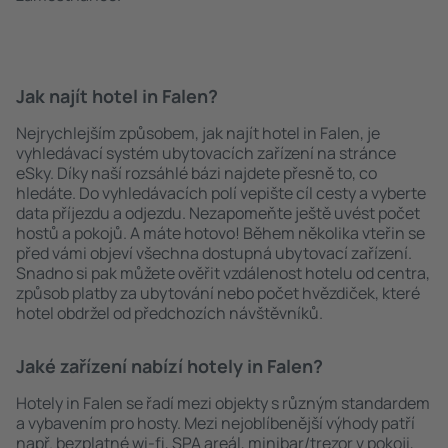
Jak najít hotel in Falen?
Nejrychlejším způsobem, jak najít hotel in Falen, je
vyhledávací systém ubytovacích zařízení na stránce
eSky. Díky naší rozsáhlé bázi najdete přesně to, co
hledáte. Do vyhledávacích polí vepište cíl cesty a vyberte
data příjezdu a odjezdu. Nezapomeňte ještě uvést počet
hostů a pokojů. A máte hotovo! Během několika vteřin se
před vámi objeví všechna dostupná ubytovací zařízení.
Snadno si pak můžete ověřit vzdálenost hotelu od centra,
způsob platby za ubytování nebo počet hvězdiček, které
hotel obdržel od předchozích návštěvníků.
Jaké zařízení nabízí hotely in Falen?
Hotely in Falen se řadí mezi objekty s různým standardem
a vybavením pro hosty. Mezi nejoblíbenější výhody patří
např. bezplatné wi-fi, SPA areál, minibar/trezor v pokoji,