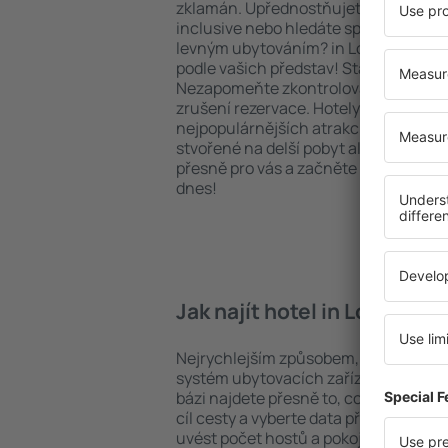
zklamán. Upřednostňujete hotel na vy
inclusive nebo hledáte spíše místa s
levným ubytováním? in Lobitos na vá
podle vašich představ! Stačí zvolit po
Nezapomeňte zkontrolovat způsob pl
zrušení rezervace. Hotely in Lobitos se
nejpopulárnějších atrakcí, tak i v pokl
stvořené na delší pobyt ale i krátký vý
přesně pro vás a začněte se balit na 
dnes!
Jak najít hotel in Lobitos?
Nejrychlejším způsobem, jak najít hote
systém ubytovacích zařízení na strán
bázi najdete přesně to, co hledáte. D
cíl cesty a vyberte data příjezdu a o
uvést počet hostů a pokojů. A máte 