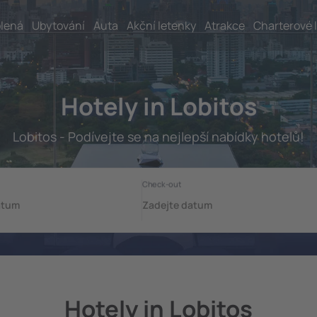
lená
Ubytování
Auta
Akční letenky
Atrakce
Charterové 
Hotely in Lobitos
Lobitos - Podívejte se na nejlepší nabídky hotelů!
Hotely in Lobitos