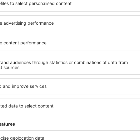
soké úrovni a nabídkou all
kritéria, která musí splnit ka
 poklidnou atmosférou a
Lobitos jsou zárukou obsluhy
s čeká ubytování přesně
dalších výhod pro hosty. Ub
lohu a standard hotelu.
standardem se mohou pochlu
atby a možnost bezplatného
atrakce in Lobitos tak máte n
 nacházejí jak v blízkosti
bezplatné parkování a moho
idnějších čtvrtích. Jsou jako
přesně podle svých předsta
let o víkendu. Vyberte hotel
znamená mimo jiné i různor
výlet nebo služební cestu už
atrakce pro děti. Nejlepší ub
skvělým řešením pro páry, rod
služebně nebo chtějí pořáda
Jaké zařízení nabízí 
l in Lobitos, je vyhledávací
Hotely in Lobitos se řadí m
ce eSky. Díky naší rozsáhlé
vybavením pro hosty. Mezi ne
o vyhledávacích polí vepište
bezplatné wi-fi, SPA areál, 
djezdu. Nezapomeňte ještě
centrum, restaurace, dětský
hotovo! Během několika
informační brožury o atrakcí