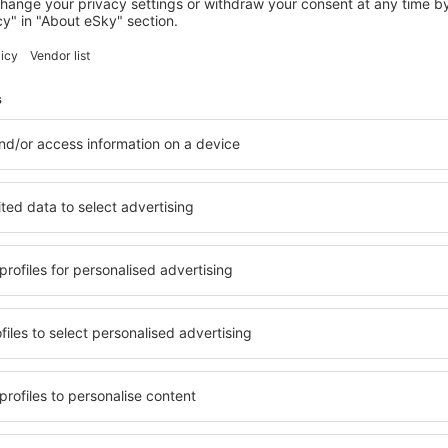
TALARA
Hostal Iberia
Talara, 14 srpna 2026, 2 noci
Zobrazit více hotelů in Lobitos
Lobitos – nejlep
. Žádný návštěvník nebude
Komplexní služby a výhodná 