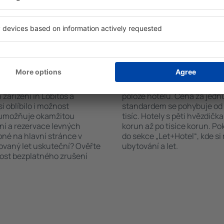
stupná ubytovací zařízení.
nabízejí i transport z/na let
st hotelu od centra, způsob
historických památkách in L
ček, které hotel obdržel od
 Lobitos?
Kolik stojí hotel in L
říte čas i peníze.
Ceny za nocleh in Lobitos se
zařízení in Lobitos a
poloze hotelu. Cena za jed
i oblíbilo i možnost
standardem se pohybuje od n
a umožňuje okamžitou
tisíc. Hotely s pěti hvězdičk
ní a rezervace levných
korun až po tisíce korun. P
pné na hlavní stránce v
do sekce „Let+Hotel“, kde s
novaný let uskuteční? Ověřte
ubytování a let.
nost bezplatného zrušení