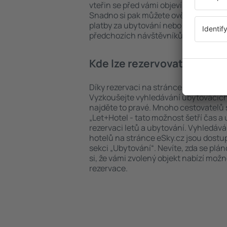
vteřin se před vámi objeví všechna do
Snadno si pak můžete ověřit vzdáleno
platby za ubytování nebo počet hvězdi
předchozích návštěvníků.
Kde lze rezervovat hotel in
Díky rezervaci na stránce eSky.cz ušet
Vyzkoušejte vyhledávání ubytovacích 
najděte to pravé. Mnoho cestovatelů s
„Let+Hotel - tato možnost šetří čas 
rezervaci letů a ubytování. Vyhledává
hotelů na stránce eSky.cz jsou dostu
sekci „Ubytování“. Nevíte, zda se plá
si, že vámi zvolený objekt nabízí mož
rezervace.