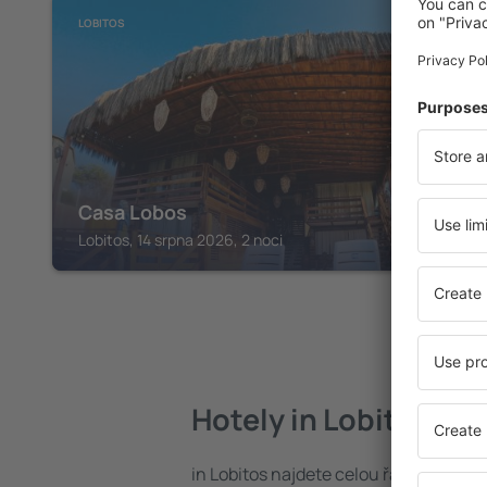
LOBITOS
Casa Lobos
Lobitos, 14 srpna 2026, 2 noci
Hotely in Lobitos
in Lobitos najdete celou řadu hotelů