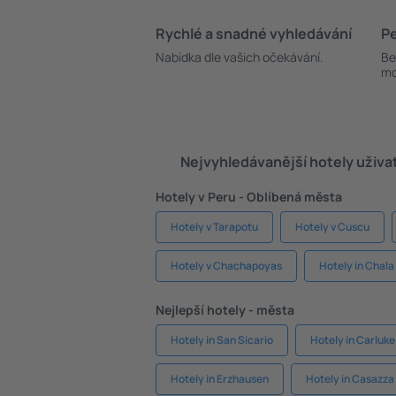
Rychlé a snadné vyhledávání
Pe
Nabídka dle vašich očekávání.
Be
mo
Nejvyhledávanější hotely uživa
Hotely v Peru - Oblíbená města
Hotely v Tarapotu
Hotely v Cuscu
Hotely v Chachapoyas
Hotely in Chala
Nejlepší hotely - města
Hotely in San Sicario
Hotely in Carluke
Hotely in Erzhausen
Hotely in Casazza