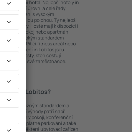
ždý exklusivní hotel. Nejlepší hotely in
 na nejvyšší úrovni a celé řady
ytovací zařízení s vysokým
bit dokonalou polohou. Ty nejlepší
a dosah ruky. Hosté mají k dispozici i
u si vybrat pokoj nebo apartmán
v. Hotel s vysokým standardem
odé menu, SPA či fitness areál nebo
ytovací zařízení in Lobitos jsou
iny a pro hosty, kteří cestují
t školení pro své zaměstnance.
hotely in Lobitos?
ezi objekty s různým standardem a
joblíbenější výhody patří např.
minibar/trezor v pokoji, konferenční
 koutek, bezplatné parkování a také
ch v okolí. Některá ubytovací zařízení