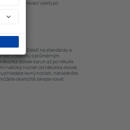
iště nebo poznávací výlety po
obitos.
obitos?
 můžou lišit. Záleží na standardu a
nu noc v objektu s průměrným
ěkolika stovek korun až po několik
ami nabízejí nocleh od několika stovek
okud hledáte levný nocleh, nahlédněte
i můžete okamžitě zarezervovat