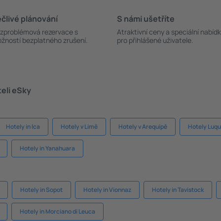
člivé plánování
S námi ušetříte
zproblémová rezervace s
Atraktivní ceny a speciální nabíd
žností bezplatného zrušení.
pro přihlášené uživatele.
teli eSky
Hotely in Ica
Hotely v Limě
Hotely v Arequipě
Hotely Luqu
Hotely in Yanahuara
Hotely in Sopot
Hotely in Vionnaz
Hotely in Tavistock
Hotely in Morciano di Leuca