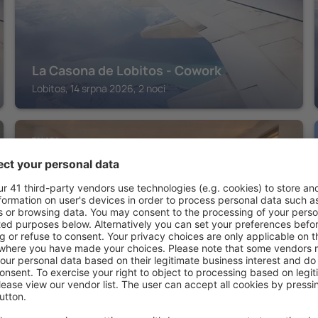
La Casona de Lobitos - Cowork
Lobitos, 14 srpna 2026, 2 noci
TALARA
Casa Deluxe Hotel Talara- a 5 minutos
del aeropuerto y centro de la ciudad
Talara, 14 srpna 2026, 2 noci