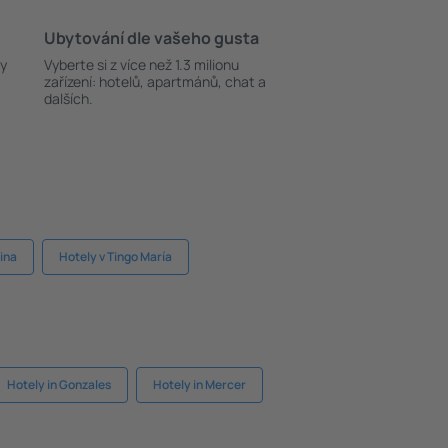
Ubytování dle vašeho gusta
ky
Vyberte si z více než 1.3 milionu
zařízení: hotelů, apartmánů, chat a
dalších.
ina
Hotely v Tingo María
Hotely in Gonzales
Hotely in Mercer