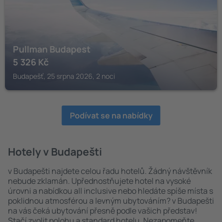
Pullman Budapest
5 326
Kč
Budapešť, 25 srpna 2026, 2 noci
Podívat se na nabídky
Hotely v Budapešti
v Budapešti najdete celou řadu hotelů. Žádný návštěvník
nebude zklamán. Upřednostňujete hotel na vysoké
úrovni a nabídkou all inclusive nebo hledáte spíše místa s
poklidnou atmosférou a levným ubytováním? v Budapešti
na vás čeká ubytování přesně podle vašich představ!
Stačí zvolit polohu a standard hotelu. Nezapomeňte