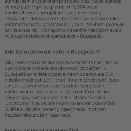
standardem a vybavením pro hosty. Mezi nejoblíbenější
výhody patří např. bezplatné wi-fi, SPA areál,
minibar/trezor v pokoji, konferenční centrum,
restaurace, dětský koutek, bezplatné parkování a také
informační brožury o atrakcích v okolí. Některá ubytovací
zařízení nabízejí i transport z/na letiště nebo poznávací
výlety po historických památkách v Budapešti.
Kde lze rezervovat hotel v Budapešti?
Díky rezervaci na stránce eSky.cz ušetříte čas i peníze.
Vyzkoušejte vyhledávání ubytovacích zařízení v
Budapešti a najděte to pravé. Mnoho cestovatelů si
oblíbilo i možnost „Let+Hotel - tato možnost šetří čas a
umožňuje okamžitou rezervaci letů a ubytování.
Vyhledávání a rezervace levných hotelů na stránce
eSky.cz jsou dostupné na hlavní stránce v sekci
„Ubytování“. Nevíte, zda se plánovaný let uskuteční?
Ověřte si, že vámi zvolený objekt nabízí možnost
bezplatného zrušení rezervace.
Kolik stojí hotel v Budapešti?