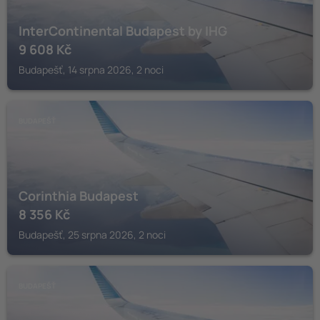
InterContinental Budapest by IHG
9 608
Kč
Budapešť, 14 srpna 2026, 2 noci
BUDAPEŠŤ
Corinthia Budapest
8 356
Kč
Budapešť, 25 srpna 2026, 2 noci
BUDAPEŠŤ