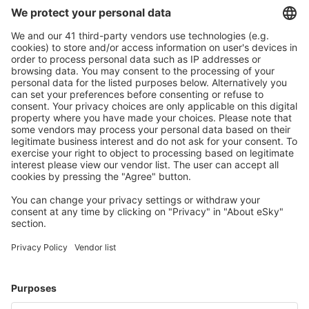
S námi ušetříte
Atraktivní ceny a speciální nabídky pro přihlášené
uživatele.
Ubytování dle vašeho gusta
Vyberte si z více než 1.3 milionu zařízení: hotelů,
apartmánů, chat a dalších.
Nejvyhledávanější hotely uživateli eSky
Hotely v Maďarsku - Oblíbená města
Hotely in Hajduszoboszlo
Hotely in Siofok
Hotely in Balatonmariafurdo
Hotely in Eger
Hotely in Heviz
Hotely in Baja
Hotely in Gyongyos
Hotely in Sumeg
Hotely in Balatonfenyves