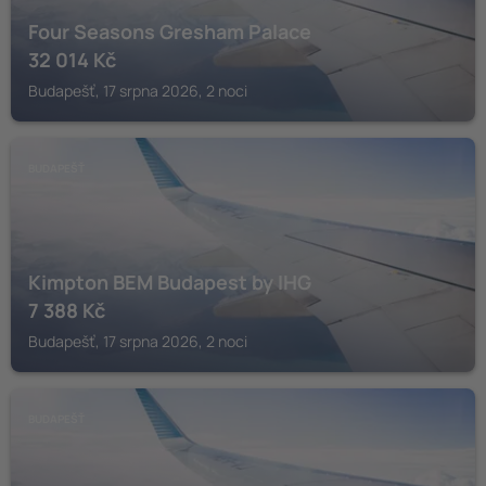
Four Seasons Gresham Palace
32 014
Kč
Budapešť, 17 srpna 2026, 2 noci
BUDAPEŠŤ
Kimpton BEM Budapest by IHG
7 388
Kč
Budapešť, 17 srpna 2026, 2 noci
BUDAPEŠŤ