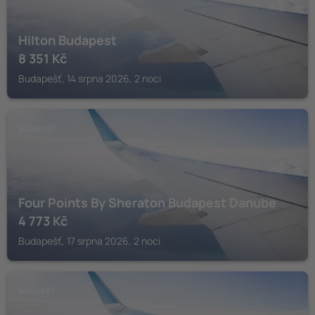
Hilton Budapest
8 351
Kč
Budapešť, 14 srpna 2026, 2 noci
BUDAPEŠŤ
Four Points By Sheraton Budapest Danube
4 773
Kč
Budapešť, 17 srpna 2026, 2 noci
BUDAPEŠŤ