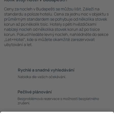
Ceny za nocleh v Budapešti se můžou lišit. Záleží na
standardu a poloze hotelu. Cena za jednu noc v objektu s
průměrným standardem se pohybuje od několika stovek
korun až po několik tisíc. Hotely s pěti hvězdičkami
nabízejí nocleh od několika stovek korun až po tisíce
korun. Pokud hledáte levný nocleh, nahlédněte do sekce
„Let+Hotel“, kde si můžete okamžitě zarezervovat
ubytování a let.
Rychlé a snadné vyhledávání
Nabídka dle vašich očekávání.
Pečlivé plánování
Bezproblémová rezervace s možností bezplatného
zrušení.