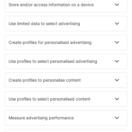
Hotely in Pilisvörösvár
Nejlepší hotely - města
Hotely in Bucerias
Hotely in Southlake
Hotely in Christnach
Hotely in Taupont
Hotely in Hiraizumi
Hotely in Tepotzotlan
Hotely in Graffignano
Hotely in Tetela de Ocampo
Hotely in Donghae
Hotely in Boleslaw
Nejlepší hotely - regiony
Hotely v Northern Hungary
Hotely in Northern Hungarian Plains