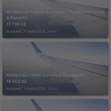
Al Habtoor Palace Budapest, Preferred Hotels
& Resorts
13 795
Kč
Budapešť, 17 srpna 2026, 2 noci
BUDAPEŠŤ
Kempinski Hotel Corvinus Budapest
16 602
Kč
Budapešť, 14 srpna 2026, 2 noci
BUDAPEŠŤ