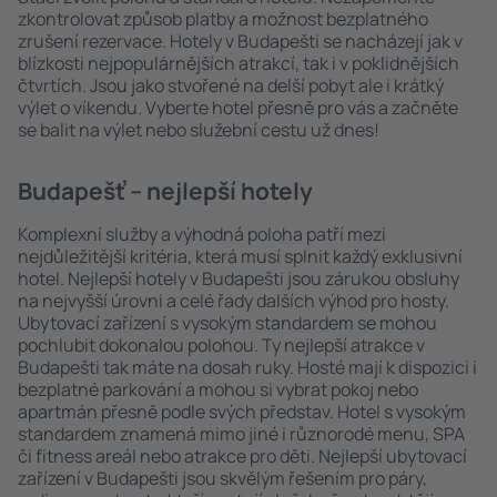
zkontrolovat způsob platby a možnost bezplatného
zrušení rezervace. Hotely v Budapešti se nacházejí jak v
blízkosti nejpopulárnějších atrakcí, tak i v poklidnějších
čtvrtích. Jsou jako stvořené na delší pobyt ale i krátký
výlet o víkendu. Vyberte hotel přesně pro vás a začněte
se balit na výlet nebo služební cestu už dnes!
Budapešť – nejlepší hotely
Komplexní služby a výhodná poloha patří mezi
nejdůležitější kritéria, která musí splnit každý exklusivní
hotel. Nejlepší hotely v Budapešti jsou zárukou obsluhy
na nejvyšší úrovni a celé řady dalších výhod pro hosty.
Ubytovací zařízení s vysokým standardem se mohou
pochlubit dokonalou polohou. Ty nejlepší atrakce v
Budapešti tak máte na dosah ruky. Hosté mají k dispozici i
bezplatné parkování a mohou si vybrat pokoj nebo
apartmán přesně podle svých představ. Hotel s vysokým
standardem znamená mimo jiné i různorodé menu, SPA
či fitness areál nebo atrakce pro děti. Nejlepší ubytovací
zařízení v Budapešti jsou skvělým řešením pro páry,