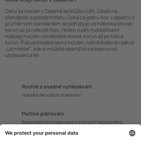
Ceny za nocleh v Calamě se můžou lišit. Záleží na
standardu a poloze hotelu. Cena za jednu noc v objektu s
průměrným standardem se pohybuje od několika stovek
korun až po několik tisíc. Hotely s pěti hvězdičkami
nabízejí nocleh od několika stovek korun až po tisíce
korun. Pokud hledáte levný nocleh, nahlédněte do sekce
„Let+Hotel“, kde si můžete okamžitě zarezervovat
ubytování a let.
Rychlé a snadné vyhledávání
Nabídka dle vašich očekávání.
Pečlivé plánování
Bezproblémová rezervace s možností bezplatného
zrušení.