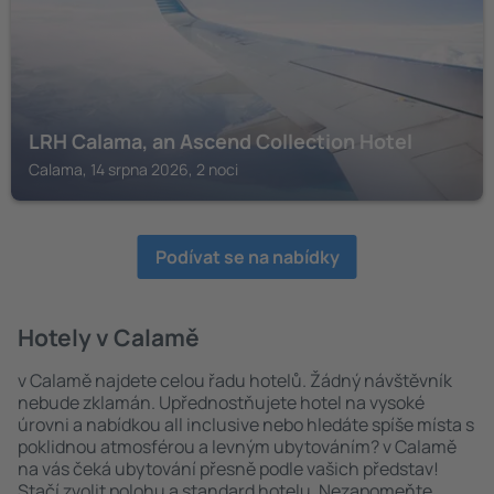
LRH Calama, an Ascend Collection Hotel
Calama, 14 srpna 2026, 2 noci
Podívat se na nabídky
Hotely v Calamě
v Calamě najdete celou řadu hotelů. Žádný návštěvník
nebude zklamán. Upřednostňujete hotel na vysoké
úrovni a nabídkou all inclusive nebo hledáte spíše místa s
poklidnou atmosférou a levným ubytováním? v Calamě
na vás čeká ubytování přesně podle vašich představ!
Stačí zvolit polohu a standard hotelu. Nezapomeňte