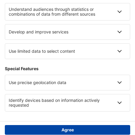
Hotely v Ñuble
Hotely in Nayarit
Hotely v Limassolu Region
Hotely v Lednicko - Valtickem areálu
Hotely na Lolland-Falsteru
Hotely na Azurovém pobřeží