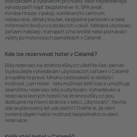
standardem a vybavením pro hosty. Mezi nejoblíbenější
výhody patří např. bezplatné wi-fi, SPA areál,
minibar/trezor v pokoji, konferenční centrum,
restaurace, dětský koutek, bezplatné parkování a také
informační brožury o atrakcích v okolí. Některá ubytovací
zařízení nabízejí i transport z/na letiště nebo poznávací
výlety po historických památkách v Calamě.
Kde lze rezervovat hotel v Calamě?
Díky rezervaci na stránce eSky.cz ušetříte čas i peníze.
Vyzkoušejte vyhledávání ubytovacích zařízení v Calamě
a najděte to pravé. Mnoho cestovatelů si oblíbilo i
možnost „Let+Hotel - tato možnost šetří čas a umožňuje
okamžitou rezervaci letů a ubytování. Vyhledávání a
rezervace levných hotelů na stránce eSky.cz jsou
dostupné na hlavní stránce v sekci „Ubytování“. Nevíte,
zda se plánovaný let uskuteční? Ověřte si, že vámi
zvolený objekt nabízí možnost bezplatného zrušení
rezervace.
Kolik stojí hotel v Calamě?