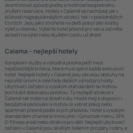
zkontrolovat způsob platby a možnost bezplatného
zrušení rezervace. Hotely v Calamě se nacházejí jak v
blízkosti nejpopulárnějších atrakcí, tak i v poklidnějších
čtvrtích. Jsou jako stvořené na delší pobyt ale i krátký
výlet o víkendu. Vyberte hotel přesně pro vás a začněte
se balit na výlet nebo služební cestu už dnes!
Calama – nejlepší hotely
Komplexní služby a výhodná poloha patří mezi
nejdůležitější kritéria, která musí splnit každý exklusivní
hotel. Nejlepší hotely v Calamě jsou zárukou obsluhy na
nejvyšší úrovni a celé řady dalších výhod pro hosty.
Ubytovací zařízení s vysokým standardem se mohou
pochlubit dokonalou polohou. Ty nejlepší atrakce v
Calamě tak máte na dosah ruky. Hosté mají k dispozici i
bezplatné parkování a mohou si vybrat pokoj nebo
apartmán přesně podle svých představ. Hotel s vysokým
standardem znamená mimo jiné i různorodé menu, SPA
či fitness areál nebo atrakce pro děti. Nejlepší ubytovací
zařízení v Calamě jsou skvělým řešením pro páry, rodiny a