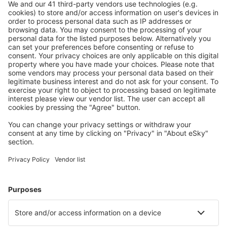
S námi ušetříte
Atraktivní ceny a speciální nabídky pro přihlášené
uživatele.
Ubytování dle vašeho gusta
Vyberte si z více než 1.3 milionu zařízení: hotelů,
apartmánů, chat a dalších.
Nejvyhledávanější hotely uživateli eSky
Hotely v Chile - Oblíbená města
Hotely v Santiagu de Chile
Hotely in Viña del Mar
Hotely in Villarrica
Hotely v La Sereně
Hotely v Pucónu
Hotely v Puerto Williams
Hotely Bollenar
Hotely in Cerro Sombrero
Hotely in Panguipulli