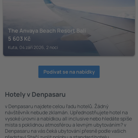
The Anvaya Beach Resort Bali
5 603
Kč
Kuta, 04 září 2026, 2 noci
Podívat se na nabídky
Hotely v Denpasaru
v Denpasaru najdete celou řadu hotelů. Žádný
návštěvník nebude zklamán. Upřednostňujete hotel na
vysoké úrovni a nabídkou all inclusive nebo hledáte spíše
místa s poklidnou atmosférou a levným ubytováním? v
Denpasaru na vás čeká ubytování přesně podle vašich
představ! Stačí zvolit polohu a standard hotelu.