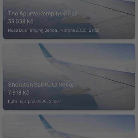
The Apurva Kempinski Bali
33 038
Kč
Nusa Dua Tanjung Benoa, 14 srpna 2026, 2 noci
KUTA
Sheraton Bali Kuta Resort
7 918
Kč
Kuta, 14 srpna 2026, 2 noci
JIMBARAN