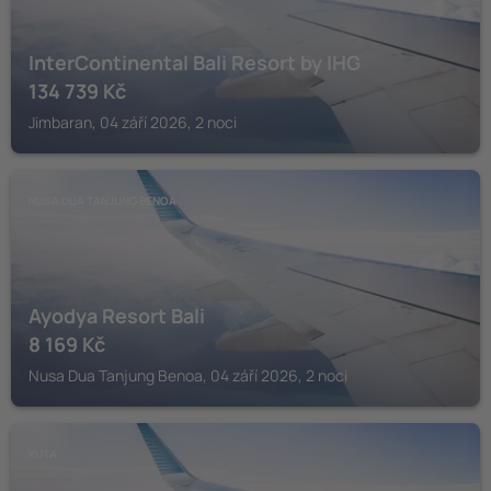
InterContinental Bali Resort by IHG
134 739
Kč
Jimbaran, 04 září 2026, 2 noci
NUSA DUA TANJUNG BENOA
Ayodya Resort Bali
8 169
Kč
Nusa Dua Tanjung Benoa, 04 září 2026, 2 noci
KUTA