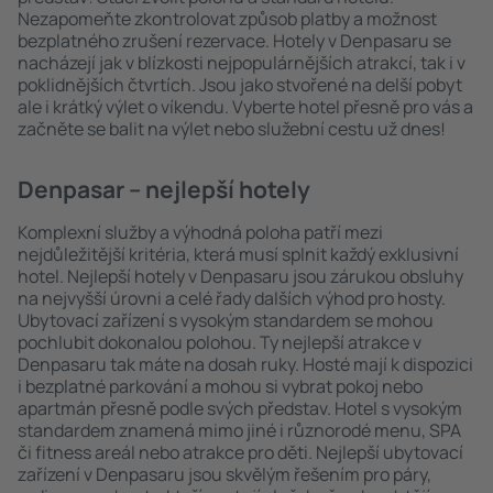
Nezapomeňte zkontrolovat způsob platby a možnost
bezplatného zrušení rezervace. Hotely v Denpasaru se
nacházejí jak v blízkosti nejpopulárnějších atrakcí, tak i v
poklidnějších čtvrtích. Jsou jako stvořené na delší pobyt
ale i krátký výlet o víkendu. Vyberte hotel přesně pro vás a
začněte se balit na výlet nebo služební cestu už dnes!
Denpasar – nejlepší hotely
Komplexní služby a výhodná poloha patří mezi
nejdůležitější kritéria, která musí splnit každý exklusivní
hotel. Nejlepší hotely v Denpasaru jsou zárukou obsluhy
na nejvyšší úrovni a celé řady dalších výhod pro hosty.
Ubytovací zařízení s vysokým standardem se mohou
pochlubit dokonalou polohou. Ty nejlepší atrakce v
Denpasaru tak máte na dosah ruky. Hosté mají k dispozici
i bezplatné parkování a mohou si vybrat pokoj nebo
apartmán přesně podle svých představ. Hotel s vysokým
standardem znamená mimo jiné i různorodé menu, SPA
či fitness areál nebo atrakce pro děti. Nejlepší ubytovací
zařízení v Denpasaru jsou skvělým řešením pro páry,