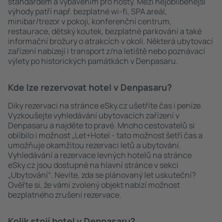
standardem a vybavením pro hosty. Mezi nejoblíbenější
výhody patří např. bezplatné wi-fi, SPA areál,
minibar/trezor v pokoji, konferenční centrum,
restaurace, dětský koutek, bezplatné parkování a také
informační brožury o atrakcích v okolí. Některá ubytovací
zařízení nabízejí i transport z/na letiště nebo poznávací
výlety po historických památkách v Denpasaru.
Kde lze rezervovat hotel v Denpasaru?
Díky rezervaci na stránce eSky.cz ušetříte čas i peníze.
Vyzkoušejte vyhledávání ubytovacích zařízení v
Denpasaru a najděte to pravé. Mnoho cestovatelů si
oblíbilo i možnost „Let+Hotel - tato možnost šetří čas a
umožňuje okamžitou rezervaci letů a ubytování.
Vyhledávání a rezervace levných hotelů na stránce
eSky.cz jsou dostupné na hlavní stránce v sekci
„Ubytování“. Nevíte, zda se plánovaný let uskuteční?
Ověřte si, že vámi zvolený objekt nabízí možnost
bezplatného zrušení rezervace.
Kolik stojí hotel v Denpasaru?