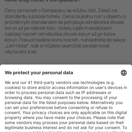
Ceny za nocleh v Denpasaru se můžou lišit. Záleží na
standardu a poloze hotelu. Cena za jednu noc v objektu s
průměrným standardem se pohybuje od několika stovek
korun až po několik tisíc. Hotely s pěti hvězdičkami
nabízejí nocleh od několika stovek korun až po tisíce
korun. Pokud hledáte levný nocleh, nahlédněte do sekce
„Let+Hotel“, kde si můžete okamžitě zarezervovat
ubytování a let.
Rychlé a snadné vyhledávání
Nabídka dle vašich očekávání.
Pečlivé plánování
Bezproblémová rezervace s možností bezplatného
zrušení.