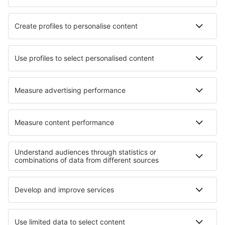
Nejlepší hotely - města
Hotely in Grune
Hotely in Formentera de Segura
Hotely in Karrösten
Hotely in Brives-sur-Charente
Hotely in Nimfaíon
Hotely in Tavernoles
Hotely in Gualta
Hotely in Cotariella
Hotely in Martellago
Hotely in Westerrönfeld
Nejlepší hotely - regiony
Hotely na Lomboku
Hotely na Bali
Hotely v Guatemale
Hotely v Kantábrii
Hotely v Aspenu
Hotely in Los Rios
Hotely v Languedoc-Roussillon