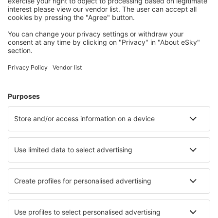
S námi ušetříte
Atraktivní ceny a speciální nabídky pro přihlášené
uživatele.
Ubytování dle vašeho gusta
Vyberte si z více než 1.3 milionu zařízení: hotelů,
apartmánů, chat a dalších.
Nejvyhledávanější hotely uživateli eSky
Hotely v Indonésii - Oblíbená města
Hotely in Tangerang
Hotely in Canggu
Hotely v Jakartě
Hotely v Bandungu
Hotely in Ubud
Hotely in Batu
Hotely in Kuta
Hotely in Cikarang
Hotely in Gobleg
Hotely v Kupangu