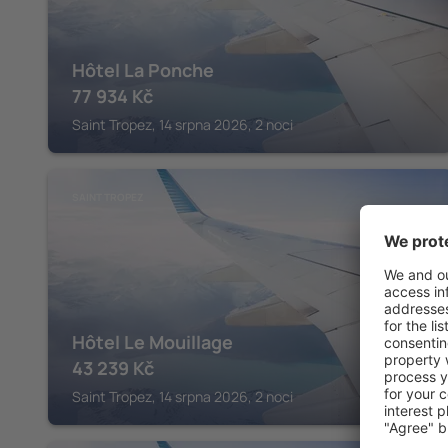
Hôtel La Ponche
77 934
Kč
Saint Tropez, 14 srpna 2026, 2 noci
SAINT TROPEZ
Hôtel Le Mouillage
43 239
Kč
Saint Tropez, 14 srpna 2026, 2 noci