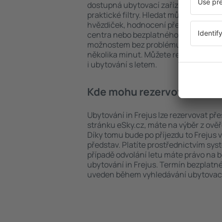
dostupná ubytovací zařízení in Frejus
praktické filtry. Hledat můžete podle 
hvězdiček, hodnocení předchozích ná
centra nebo bezplatného zrušení rez
možnostem bez problému najdete uby
několika minut. Můžete rezervovat po
i ubytování s letem.
Kde mohu rezervovat ubyto
Ubytování in Frejus lze rezervovat pře
stránku eSky.cz, máte na výběr z ově
Díky tomu bude po příjezdu to Frejus
představ. Platíte prostřednictvím sys
případě odvolání letu máte právo na 
ubytování in Frejus. Termín bezplatn
uveden během vyhledávání ubytovací