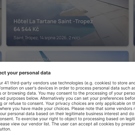
Hôtel La Tartane Saint -Tropez
64 544
Kč
Saint Tropez, 14 srpna 2026, 2 noci
MANDELIEU-LA-NAPOULE
Ermitage de l'Oasis & Spa - Cannes
Mandelieu
14 538
Kč
Mandelieu-la-Napoule, 14 srpna 2026, 2 noci