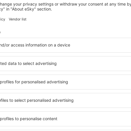
FREJUS
Mercure Thalasso and Spa Port Frejus
16 587
Kč
Frejus, 14 srpna 2026, 2 noci
Podívejte se na další nabídky in Frejus
Frejus – nejlep
tování přesně podle vašich
in Frejus si můžete vybrat z