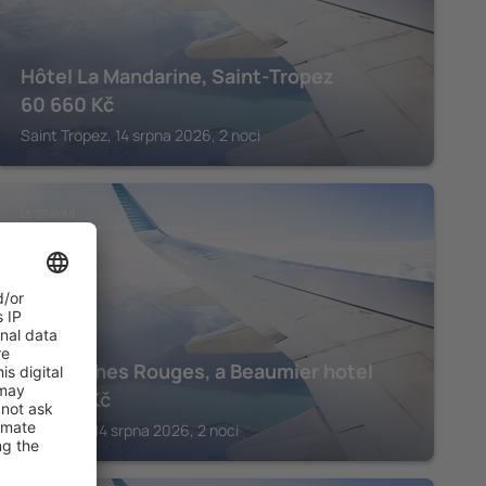
Hôtel La Mandarine, Saint-Tropez
60 660
Kč
Saint Tropez, 14 srpna 2026, 2 noci
LE TRAYAS
Les Roches Rouges, a Beaumier hotel
47 922
Kč
Le Trayas, 14 srpna 2026, 2 noci