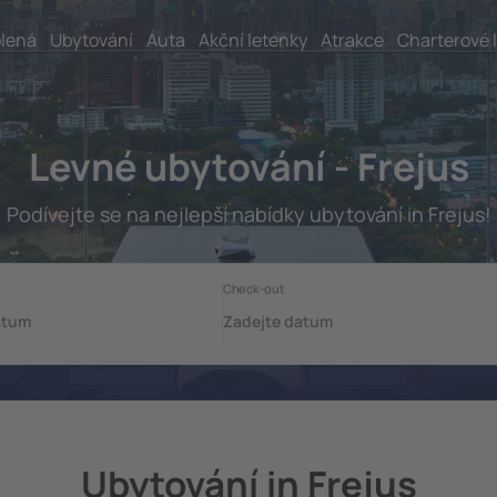
lená
Ubytování
Auta
Akční letenky
Atrakce
Charterové 
Levné ubytování - Frejus
Podívejte se na nejlepší nabídky ubytování in Frejus!
Ubytování in Frejus