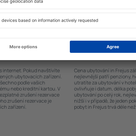
. Výběr ubytování usnadní i
sadou ručníků nebo přístup
typu zařízení, počtu
bezplatné parkování, objedn
vštěvníků, vzdálenosti od
zvolit hotel s bazénem. Ubyt
ervace. Díky těmto
službou přepravy z nebo na l
tování in Frejus v průběhu
uze ubytovací zařízení nebo
vání in Frejus?
Kolik stojí ubytování
s internet. Pokud navštívíte
Cena ubytování in Frejus zále
řených ubytovacích zařízení.
nejlevnější patří penziony, 
 všechno podle vašich
utratíte za ubytování v ho
tému nebo kreditní kartou. V
ovlivňuje i datum, délka pob
bezplatné zrušení rezervace
ubytování po celý rok, nejle
ého zrušení rezervace je
nižší i v případě, že jeden p
ch zařízení.
pobyt in Frejus trvá déle než