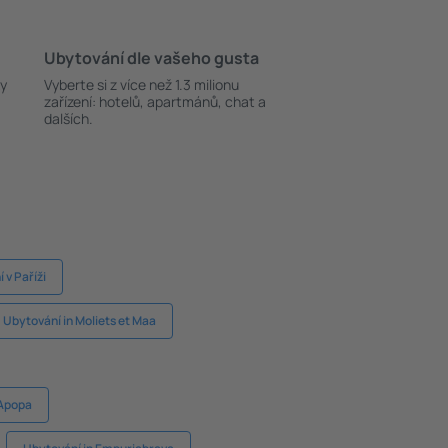
Ubytování dle vašeho gusta
ky
Vyberte si z více než 1.3 milionu
zařízení: hotelů, apartmánů, chat a
dalších.
 v Paříži
Ubytování in Moliets et Maa
 Apopa