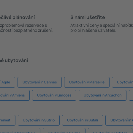
člivé plánování
S námi ušetříte
zproblémová rezervace s
Atraktivní ceny a speciální nabíd
žností bezplatného zrušení.
pro přihlášené uživatele.
né ubytování
d`Agde
Ubytování in Cannes
Ubytování v Marseille
Ubytování
ování v Amiens
Ubytování v Limoges
Ubytování in Arcachon
reiheit
Ubytování in Sutrio
Ubytování in Bufali
Ubytování in