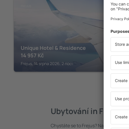
FREJUS
Unique Hotel & Residence
14 957
Kč
Frejus, 14 srpna 2026, 2 noci
Ubytování in Frejus
Chystáte se to Frejus? Najděte si uby