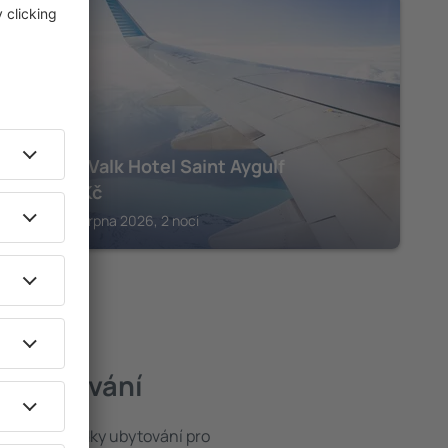
FREJUS
Van der Valk Hotel Saint Aygulf
14 060
Kč
Frejus, 14 srpna 2026, 2 noci
ší ubytování
e široké nabídky ubytování pro