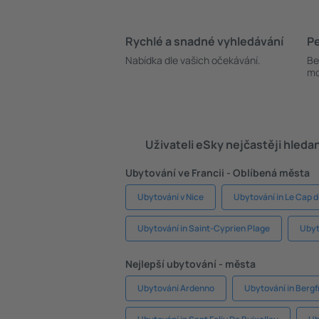
Rychlé a snadné vyhledávání
Pe
Nabídka dle vašich očekávání.
Be
mo
Uživateli eSky nejčastěji hleda
Ubytování ve Francii - Oblíbená města
Ubytování v Nice
Ubytování in Le Cap 
Ubytování in Saint-Cyprien Plage
Ubyt
Nejlepší ubytování - města
Ubytování Ardenno
Ubytování in Bergf