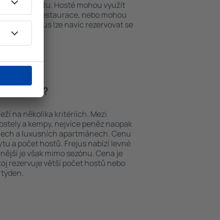
em k internetu. Hosté mohou využít
at si jídla z restaurace, nebo mohou
ování in Frejus lze navíc rezervovat se
etiště.
 in Frejus?
ží na několika kritériích. Mezi
hostely a kempy, nejvíce peněz naopak
telech a luxusních apartmánech. Cenu
ytu a počet hostů. Frejus nabízí levné
vnější je však mimo sezónu. Cena je
okoj rezervuje větší počet hostů nebo
 týden.