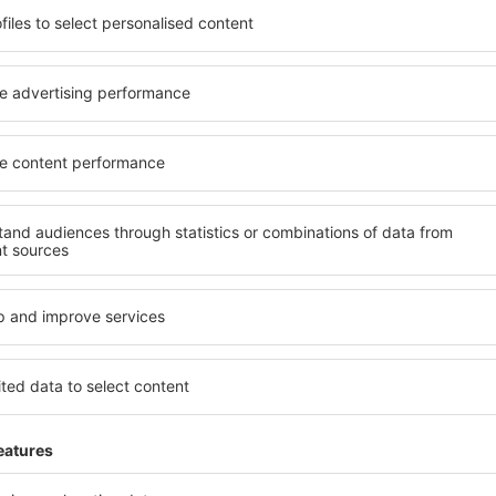
rostorné, komfortně
jednotlivce, páry, rodiny, se
enostmi, jakož i levné
možnost přenocovat v různ
 Frejus je dostupné v centru
penzionech – v poklidných o
dávaných okresech nebo
Mezi další výhody patří i ne
šim potřebám a dalším
četné obchody, restaurační 
nezbytné pro nezapomenutel
ujete včas, můžete si být
Pokud toužíte po luxusním u
 si budete moci odpočinout s
dovolená nebo úspěšná služ
li hledat hotel nebo
nadmíru spokojeni. Ubytování
ed odjezdem to Frejus a
s bezbariérovým přístupem 
mosféru.
přijdou i rodiny s batolaty n
cestují se zvířaty.
s?
Jaké vybavení nabízí
prostřednictvím našeho
Vybavení ubytování in Frejus
l cesty a termín příjezdu a
hvězdiček. V dostupných mí
h systém rychle najde
koutem, balkonem, klimatizac