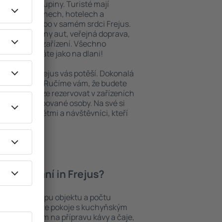
niory nebo skupiny. Turisté mají
ých apartmánech, hotelech a
blastech nebo v samém srdci Frejus.
daleké půjčovny aut, veřejná doprava,
a rekreační zařízení. Všechno
ný výlet máte jako na dlani!
bytování, Frejus vás potěší. Dokonalá
ební cesta? Ručíme vám, že budete
 in Frejus lze rezervovat v zařízeních
pro handicapované osoby. Na své si
ebo malými dětmi a návštěvníci, kteří
 ubytování in Frejus?
 záleží na typu objektu a počtu
stech najdete pokoje s kuchyňským
í, přístrojem na přípravu kávy a čaje,