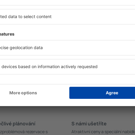
n Mangochi?
Kolik stojí hotel in
říte čas i peníze.
Ceny za nocleh in Mangochi 
 zařízení in Mangochi a
poloze hotelu. Cena za jed
i oblíbilo i možnost
standardem se pohybuje od n
a umožňuje okamžitou
tisíc. Hotely s pěti hvězdičk
ní a rezervace levných
korun až po tisíce korun. P
pné na hlavní stránce v
do sekce „Let+Hotel“, kde s
novaný let uskuteční? Ověřte
ubytování a let.
nost bezplatného zrušení
člivé plánování
S námi ušetříte
zproblémová rezervace s
Atraktivní ceny a speciální nabíd