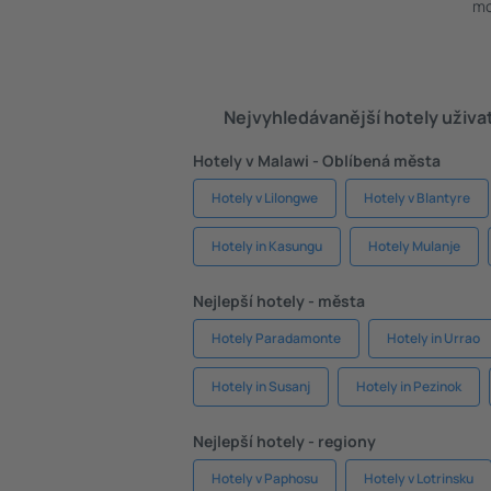
mo
Nejvyhledávanější hotely uživa
Hotely v Malawi - Oblíbená města
Hotely v Lilongwe
Hotely v Blantyre
Hotely in Kasungu
Hotely Mulanje
Nejlepší hotely - města
Hotely Paradamonte
Hotely in Urrao
Hotely in Susanj
Hotely in Pezinok
Nejlepší hotely - regiony
Hotely v Paphosu
Hotely v Lotrinsku