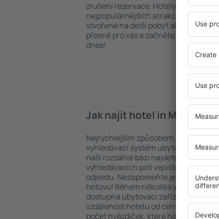
zrušení rezervace. Hotely in Mangochi 
nejpopulárnějších atrakcí, tak i v pokl
stvořené na delší pobyt ale i krátký vý
přesně pro vás a začněte se balit na 
dnes!
Jak najít hotel in Mangochi
Nejrychlejším způsobem, jak najít hot
vyhledávací systém ubytovacích zaříz
naší rozsáhlé bázi najdete přesně to, 
vyhledávacích polí vepište cíl cesty a
odjezdu. Nezapomeňte ještě uvést po
hotovo! Během několika vteřin se pře
dostupná ubytovací zařízení. Snadno 
vzdálenost hotelu od centra, způsob 
počet hvězdiček, které hotel obdržel