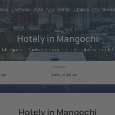
lená
Ubytování
Auta
Akční letenky
Atrakce
Charterové 
Hotely in Mangochi
Mangochi - Podívejte se na nejlepší nabídky hotelů!
Hotely in Mangochi