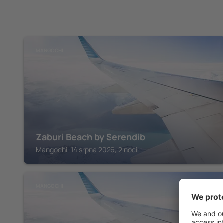
MANGOCHI
Zaburi Beach by Serendib
Mangochi, 14 srpna 2026, 2 noci
MANGOCHI