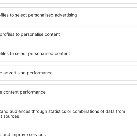
se nacházejí jak v blízkosti
dispozici i bezplatné parkov
idnějších čtvrtích. Jsou jako
apartmán přesně podle svýc
let o víkendu. Vyberte hotel
standardem znamená mimo ji
výlet nebo služební cestu už
areál nebo atrakce pro děti. 
Mangochi jsou skvělým řešení
cestují služebně nebo chtějí
zaměstnance.
?
Jaké zařízení nabízí
el in Mangochi, je
Hotely in Mangochi se řadí 
ení na stránce eSky. Díky
vybavením pro hosty. Mezi ne
co hledáte. Do
bezplatné wi-fi, SPA areál, 
 vyberte data příjezdu a
centrum, restaurace, dětský
čet hostů a pokojů. A máte
informační brožury o atrakcí
d vámi objeví všechna
nabízejí i transport z/na let
si pak můžete ověřit
historických památkách in 
platby za ubytování nebo
 od předchozích návštěvníků.