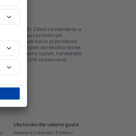
 Mangochi?
se můžou lišit. Záleží na standardu a
nu noc v objektu s průměrným
ěkolika stovek korun až po několik
ami nabízejí nocleh od několika stovek
okud hledáte levný nocleh, nahlédněte
i můžete okamžitě zarezervovat
Ubytování dle vašeho gusta
ky
Vyberte si z více než 1.3 milionu