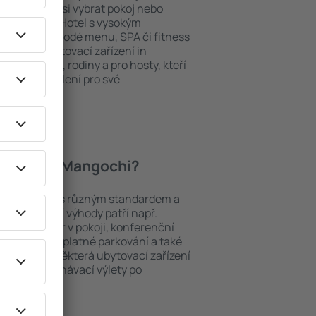
ání a mohou si vybrat pokoj nebo
h představ. Hotel s vysokým
né i různorodé menu, SPA či fitness
Nejlepší ubytovací zařízení in
m pro páry, rodiny a pro hosty, kteří
 pořádat školení pro své
 hotely in Mangochi?
mezi objekty s různým standardem a
joblíbenější výhody patří např.
minibar/trezor v pokoji, konferenční
 koutek, bezplatné parkování a také
ch v okolí. Některá ubytovací zařízení
iště nebo poznávací výlety po
Mangochi.