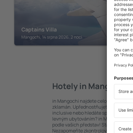
Captains Villa
Mangochi, 14 srpna 2026, 2 noci
Hotely in Mangochi
in Mangochi najdete celou řadu hote
zklamán. Upřednostňujete hotel na vy
inclusive nebo hledáte spíše místa s
levným ubytováním? in Mangochi na 
podle vašich představ! Stačí zvolit po
Nezapomeňte zkontrolovat způsob pl