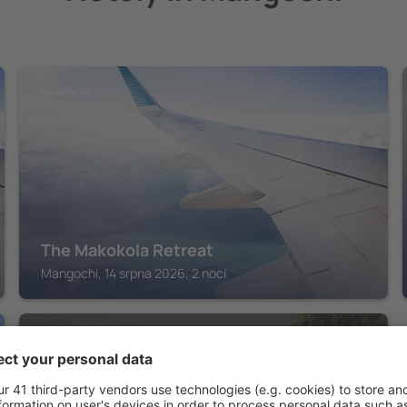
MANGOCHI
The Makokola Retreat
Mangochi, 14 srpna 2026, 2 noci
MANGOCHI