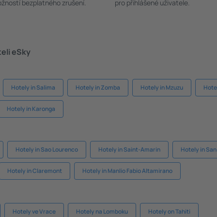
žností bezplatného zrušení.
pro přihlášené uživatele.
teli eSky
Hotely in Salima
Hotely in Zomba
Hotely in Mzuzu
Hote
Hotely in Karonga
Hotely in Sao Lourenco
Hotely in Saint-Amarin
Hotely in San
Hotely in Claremont
Hotely in Manlio Fabio Altamirano
Hotely ve Vrace
Hotely na Lomboku
Hotely on Tahiti