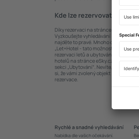
Kde lze rezervovat hotel i
Díky rezervaci na stránce eSky.cz ušet
Vyzkoušejte vyhledávání ubytovacích
najděte to pravé. Mnoho cestovatelů s
„Let+Hotel - tato možnost šetří čas 
rezervaci letů a ubytování. Vyhledává
hotelů na stránce eSky.cz jsou dostu
sekci „Ubytování“. Nevíte, zda se plá
si, že vámi zvolený objekt nabízí mož
rezervace.
Rychlé a snadné vyhledávání
Pe
Nabídka dle vašich očekávání.
Be