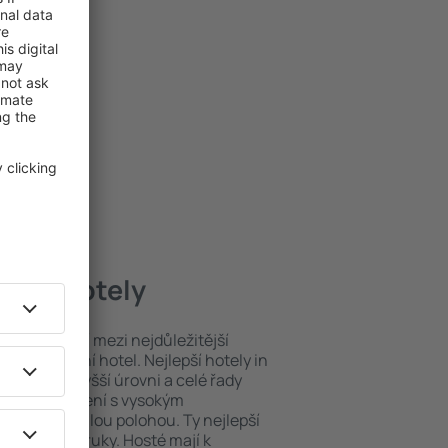
epší hotely
poloha patří mezi nejdůležitější
ždý exklusivní hotel. Nejlepší hotely in
hy na nejvyšší úrovni a celé řady
ytovací zařízení s vysokým
bit dokonalou polohou. Ty nejlepší
e na dosah ruky. Hosté mají k