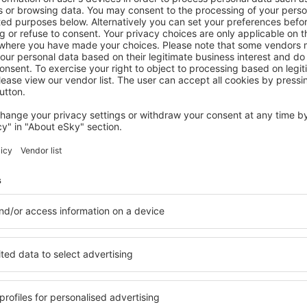
Captains Villa - where Lake Malawi and
Shire River meet, historical hotel at
waterfront next to the Lake Museum in
Mangochi Town
Mangochi, 14 srpna 2026, 2 noci
Zobrazit více hotelů in Mangochi
Mangochi – nejl
lů. Žádný návštěvník nebude
Komplexní služby a výhodná 
soké úrovni a nabídkou all
kritéria, která musí splnit ka
 poklidnou atmosférou a
Mangochi jsou zárukou obslu
vás čeká ubytování přesně
dalších výhod pro hosty. Ub
lohu a standard hotelu.
standardem se mohou pochlu
atby a možnost bezplatného
atrakce in Mangochi tak mát