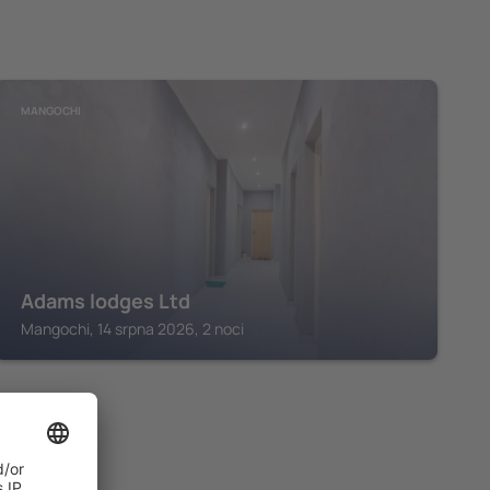
MANGOCHI
Adams lodges Ltd
Mangochi, 14 srpna 2026, 2 noci