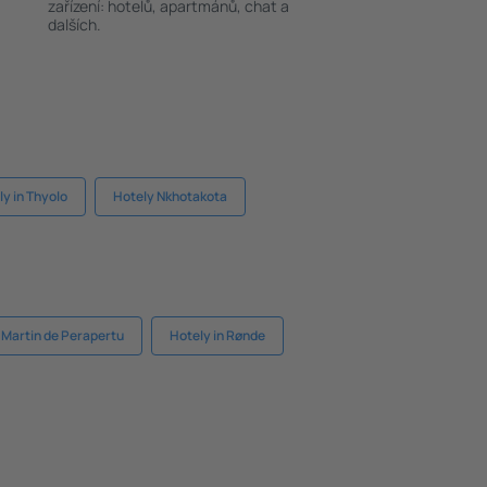
zařízení: hotelů, apartmánů, chat a
dalších.
ly in Thyolo
Hotely Nkhotakota
 Martin de Perapertu
Hotely in Rønde