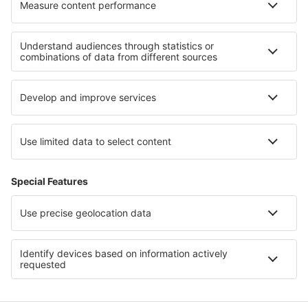
Ubytování při Gardském jezeře
Ubytování in Lombardy
Ubytování ve Val di Fiemme
Ubytování na pobřeží Amalfi
Ubytování v Cinque Terre
Ubytování in Andalusia
Ubytování in Nuevo León
Ubytování v Champagne
Ubytování ve Španělsku
Ubytování in Giza