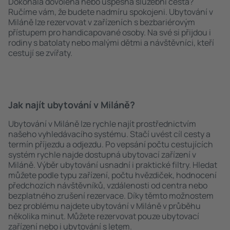
Dokonalá dovolená nebo úspěšná služební cesta?
Ručíme vám, že budete nadmíru spokojeni. Ubytování v
Miláně lze rezervovat v zařízeních s bezbariérovým
přístupem pro handicapované osoby. Na své si přijdou i
rodiny s batolaty nebo malými dětmi a návštěvníci, kteří
cestují se zvířaty.
Jak najít ubytování v Miláně?
Ubytování v Miláně lze rychle najít prostřednictvím
našeho vyhledávacího systému. Stačí uvést cíl cesty a
termín příjezdu a odjezdu. Po vepsání počtu cestujících
systém rychle najde dostupná ubytovací zařízení v
Miláně. Výběr ubytování usnadní i praktické filtry. Hledat
můžete podle typu zařízení, počtu hvězdiček, hodnocení
předchozích návštěvníků, vzdálenosti od centra nebo
bezplatného zrušení rezervace. Díky těmto možnostem
bez problému najdete ubytování v Miláně v průběhu
několika minut. Můžete rezervovat pouze ubytovací
zařízení nebo i ubytování s letem.