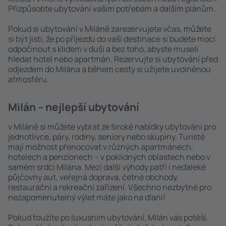
Přizpůsobte ubytování vašim potřebám a dalším plánům.
Pokud si ubytování v Miláně zarezervujete včas, můžete
si být jisti, že po příjezdu do vaší destinace si budete moci
odpočinout s klidem v duši a bez toho, abyste museli
hledat hotel nebo apartmán. Rezervujte si ubytování před
odjezdem do Milána a během cesty si užijete uvolněnou
atmosféru.
Milán – nejlepší ubytování
v Miláně si můžete vybrat ze široké nabídky ubytování pro
jednotlivce, páry, rodiny, seniory nebo skupiny. Turisté
mají možnost přenocovat v různých apartmánech,
hotelech a penzionech – v poklidných oblastech nebo v
samém srdci Milána. Mezi další výhody patří i nedaleké
půjčovny aut, veřejná doprava, četné obchody,
restaurační a rekreační zařízení. Všechno nezbytné pro
nezapomenutelný výlet máte jako na dlani!
Pokud toužíte po luxusním ubytování, Milán vás potěší.