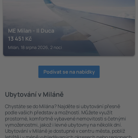
ME Milan - Il Duca
13 451
Kč
Milán, 18 srpna 2026, 2 noci
Podívat se na nabídky
Ubytování v Miláně
Chystáte se do Milána? Najděte si ubytování přesně
podle vašich představ a možností. Můžete využít
prostorné, komfortně vybavené nemovitosti s četnými
vymoženostmi, jakož i levné ubytovny na několik dní.
Ubytování v Miláně je dostupné v centru města, poblíž
letiště i v méně vyhledávaných okresech nebo regionech.