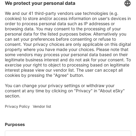
Bezproblémová rezervace s možností bezplatného
zrušení.
S námi ušetříte
Atraktivní ceny a speciální nabídky pro přihlášené
uživatele.
Ubytování dle vašeho gusta
Vyberte si z více než 1.3 milionu zařízení: hotelů,
apartmánů, chat a dalších.
Uživateli eSky nejčastěji hledané ubytování
Ubytování v Itálii - Oblíbená města
Ubytování ve Florencii
Ubytování v Římě
Ubytování v Benátkách
Ubytování v Neapoli