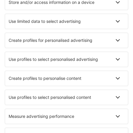
Ubytování v Palermu
Ubytování in Castellammare del Golfo
Ubytování in Ugento
Ubytování in Arezzo
Ubytování v Algheru
Ubytování in Lucca
Nejlepší ubytování - města
Ubytování in Aranya Prathet
Ubytování in Proville
Ubytování in Onis
Ubytování in Tycherón
Ubytování in Victoriaville
Ubytování in Burjassot
Ubytování in Weobley
Ubytování in Weyarn
Ubytování in Kormend
Ubytování in Crowborough
Nejlepší ubytování - regiony