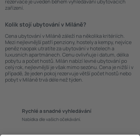
rezervace je uveden během vyhledávání ubytovacích
zařízení.
Kolik stojí ubytování v Miláně?
Cena ubytování v Miláně záleží na několika kritériích.
Mezi nejlevnější patří penziony, hostely a kempy, nejvíce
peněz naopak utratíte za ubytování v hotelech a
luxusních apartmánech. Cenu ovlivňuje i datum, délka
pobytu a počet hostů. Milán nabízí levné ubytování po
celý rok, nejlevnější je však mimo sezónu. Cena je nižší i v
případě, že jeden pokoj rezervuje větší počet hostů nebo
pobyt v Miláně trvá déle než týden.
Rychlé a snadné vyhledávání
Nabídka dle vašich očekávání.
Pečlivé plánování